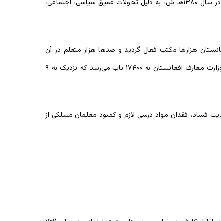
با آن که این سلسله از آغاز الی کودتای خونین کمونیستی ۷ ثور ۱۳۵۷هـ ش سیر صعودی داشت، اما بعد از آن تا حملۀ امریکا بر افغانستان در سال ۱۳۸۰هـ ش، به دلیل تحولات عمیق سیاسی، اجتماعی،
ستان هزارها مکتب فعال گردید و صدها هزار متعلم در آن
مشغول فراگیری آموزش شدند. چنانچه در سال ۱۳۸۰ هـ ش، ۳۳۸۹ مکتب در افغانستان فعال بود؛ اما اکنون این رقم نظر به معلومات وزارت معارف افغانستان به ۱۷۴۰۰ باب می‌رسد که نزدیک به ۹
دیت فساد، فقدان مواد درسی لازم و کمبود معلمان مسلکی از