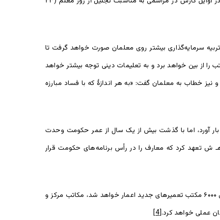
بهبود وضعیت معارف یکی از شعارهای برجستۀ رئیس جمهور غنی در زمان پیکارهای انتخاباتی بود و با رسیدن او به کرسی ریاست جمهوری، در اوایل کار‌ش در مراسمی به مناسبت تجلیل از روز معلم (۲۳
ربیه سرمایه‌گذاری بیشتر روی معلمان صورت خواهد گرفت تا
 را از بین خواهد برد و به تعلیمات دینی توجه بیشتر خواهد
یز خطاب به معلمان گفت: «به هر اندازۀ که با فساد مبارزه
بار آورد، اما با گذشت بیش از یک سال از عمر حکومت وحدت
، رئیس جمهور غنی خود به‌ خاطر عدم عمل بر تعهداتش از معلمان پوزش خواست و یک بار دیگر در مراسم آغاز سال تعلیمی ۱۳۹۵هـ ش تعهد کرد که معارف را در رأس برنامه‌های حکومت قرار
رئیس جمهور غنی در مراسم آغاز سال تعلیمی ۱۳۹۷هـ ش نیز بر تعهدات گذشته خود مواردی تازه‌ی نیز افزود و گفت که تا دو سال آینده برای ۶۰۰۰ مکتب تعمیرهای جدید اعمار خواهد شد، مکاتب مرکز و
[4]