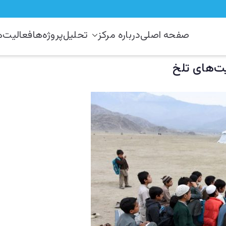
صفحه اصلی
درباره مرکز
تحلیل
پروژه‌ها
فعالیت‌ه
رکز مطالعات استراتیژيک و منطق
 دستراتېژیکو او سیمه ییزو څېړنو مرکز
یت‌های تلخ
نو مرکز