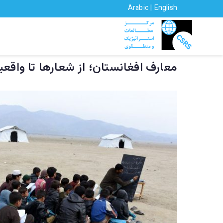
Ski
Arabic
|
English
t
CSRS | م
مرکز مطالعات استراتیژيک و منطقوی
conten
معارف افغانستان؛ از شعارها تا واقع
سیمه ییزو څېړ