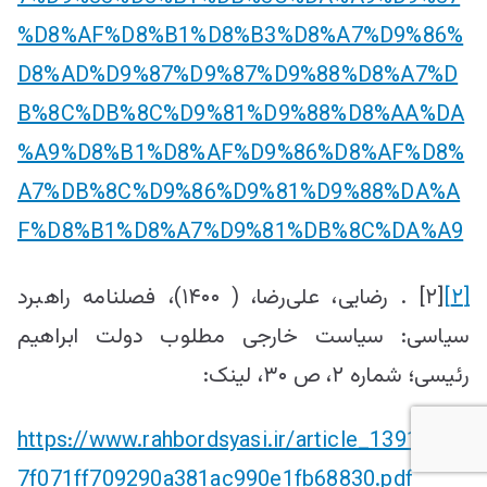
%D8%AF%D8%B1%D8%B3%D8%A7%D9%86%
D8%AD%D9%87%D9%87%D9%88%D8%A7%D
B%8C%DB%8C%D9%81%D9%88%D8%AA%DA
%A9%D8%B1%D8%AF%D9%86%D8%AF%D8%
A7%DB%8C%D9%86%D9%81%D9%88%DA%A
F%D8%B1%D8%A7%D9%81%DB%8C%DA%A9
[۲]
[۲] . رضایی، علی‌رضا، ( ۱۴۰۰)، فصلنامه راهبرد
سیاسی: سیاست خارجی مطلوب دولت ابراهیم
رئیسی؛ شماره ۲، ص ۳۰، لینک:
https://www.rahbordsyasi.ir/article_139124_2
7f071ff709290a381ac990e1fb68830.pdf