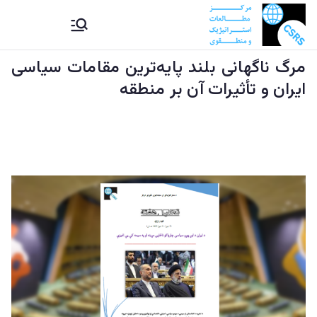
Ski
CSRS |
مرکز مطالعات استراتیژيک و
t
منطقوی دستراتېژیکو او
conten
مرگ ناگهانی بلند پایه‌ترین مقامات سیاسی
مرکز
سیمه ییزو څېړنو مرکز
ایران و تأثیرات آن بر منطقه
مطالعات
استراتیژيک
و منطقوی |
د
ستراتېژیکو
او سیمه