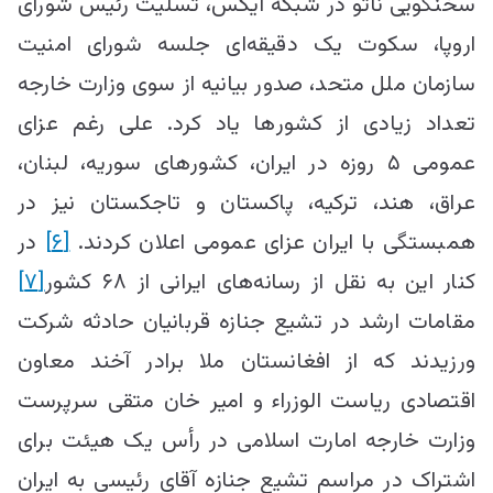
سخنگویی ناتو در شبکه ایکس، تسلیت رئیس شورای
اروپا، سکوت یک دقیقه‌ای جلسه شورای امنیت
سازمان ملل متحد، صدور بیانیه از سوی وزارت خارجه
تعداد زیادی از کشور‌ها یاد کرد. علی رغم عزای
عمومی ۵ روزه در ایران، کشور‌های سوریه، لبنان،
عراق، هند، ترکیه، پاکستان و تاجکستان نیز در
همبستگی با ایران عزای عمومی اعلان کردند.
[۶]
در
کنار این به نقل از رسانه‌های ایرانی از ۶۸ کشور
[۷]
مقامات ارشد در تشیع جنازه قربانیان حادثه شرکت
ورزیدند که از افغانستان ملا برادر آخند معاون
اقتصادی ریاست الوزراء و امیر خان متقی سرپرست
وزارت خارجه امارت اسلامی در رأس یک هیئت برای
اشتراک در مراسم تشیع جنازه آقای رئیسی به ایران