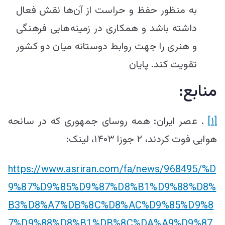
به منظور حفظ و حراست از آن‌ها نقش فعال
داشته باشد و همکاری در زمینه‌هایی فرهنگی
و هنری را جهت روابط دوستانه میان دو کشور
تقویت کند. پایان
منابع:
[۱]
. عصر ایران: همه روسای جمهوری که در سانحه
هوایی فوت کردند، ۲ جوزا ۱۴۰۳، لینک:
https://www.asriran.com/fa/news/968495/%D
9%87%D9%85%D9%87%D8%B1%D9%88%D8%
B3%D8%A7%DB%8C%D8%AC%D9%85%D9%8
7%D9%88%D8%B1%DB%8C%DA%A9%D9%87