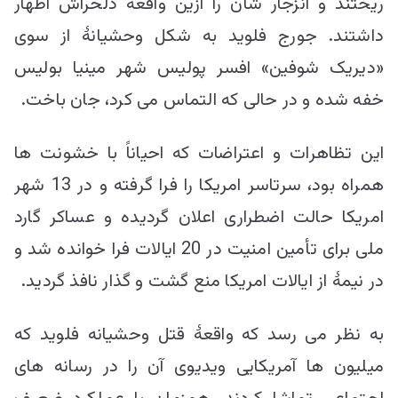
ریختند و انزجار شان را ازین واقعۀ دلخراش اظهار
داشتند. جورج فلوید به شکل وحشیانۀ از سوی
«دیریک شوفین» افسر پولیس شهر مینیا بولیس
خفه شده و در حالی که التماس می کرد، جان باخت.
این تظاهرات و اعتراضات که احیاناً با خشونت ها
همراه بود، سرتاسر امریکا را فرا گرفته و در 13 شهر
امریکا حالت اضطراری اعلان گردیده و عساکر گارد
ملی برای تأمین امنیت در 20 ایالات فرا خوانده شد و
در نیمۀ از ایالات امریکا منع گشت و گذار نافذ گردید.
به نظر می رسد که واقعۀ قتل وحشیانه فلوید که
میلیون ها آمریکایی ویدیوی آن را در رسانه های