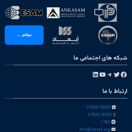
بیشتر ...
شبکه های اجتماعی ما
فیس‌بوک
توییتر
تلگرام
یوتیوب
لینکداین
ارتباط با ما
0780618000
0780618000
1782
info@csrsaf.org