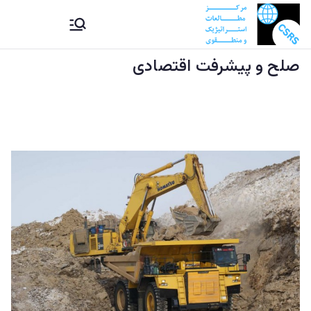
Ski
CSRS |
مرکز مطالعات استراتیژيک و
t
منطقوی دستراتېژیکو او
conten
صلح و پیشرفت اقتصادی
مرکز
سیمه ییزو څېړنو مرکز
مطالعات
استراتیژيک
و منطقوی |
د
ستراتېژیکو
او سیمه