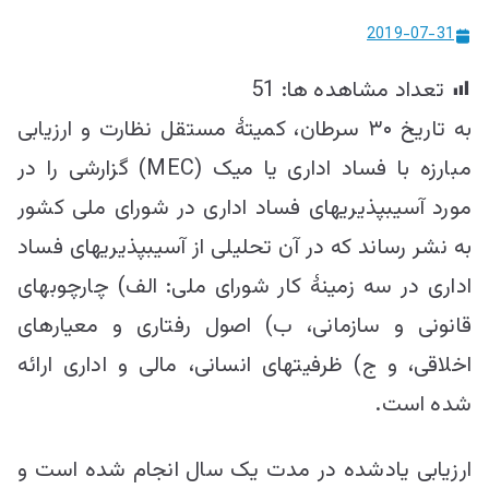
ییزو څېړنو
2019-07-31
مرکز
تعداد مشاهده ها:
51
به‌ تاریخ ۳۰ سرطان، کمیتۀ مستقل نظارت و ارزیابی
مبارزه با فساد اداری یا میک (MEC) گزارشی را در
مورد آسیب­پذیری­های فساد اداری در شورای ملی کشور
به نشر رساند که در آن تحلیلی از آسیب­پذیری­های فساد
اداری در سه زمینۀ کار شورای ملی: الف) چارچوب­های
قانونی و سازمانی، ب) اصول رفتاری و معیارهای
اخلاقی، و ج) ظرفیت­های انسانی، مالی و اداری ارائه
شده است.
ارزیابی یادشده در مدت یک سال انجام شده است و