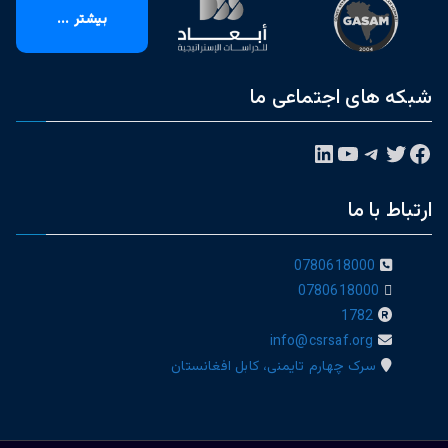
بیشتر ...
شبکه های اجتماعی ما
فیس‌بوک
توییتر
تلگرام
یوتیوب
لینکداین
ارتباط با ما
0780618000
0780618000
1782
info@csrsaf.org
سرک چهارم تایمنی، کابل افغانستان