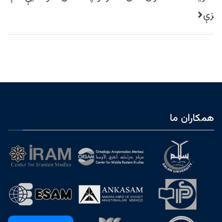
زې
همکاران ما