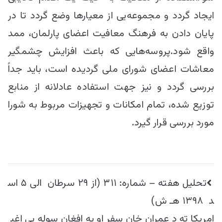
ایجاد گردد و مجموعه‌یی از معیارها وضع گردد تا در
پایان دادن به فرهنگ معافیت اعضای پارلمان، ممد
واقع شود.پروسه‌هایی که باعث افزایش چشمگیر
معاشات اعضای شورای ملی گردیده است، باید جداً
بررسی گردد و نیز جهت استفاده عادلانه از منابع
توزیع شده، تمام امکانات و تجهیزات مربوط به شورا
مورد بررسی قرار گیرد.
راهبری
تحليل هفته – شماره:‌ ۳۱۱ (از ۲۹ سرطان الی ۵ اس
نوشته
د ۱۳۹۸ هـ ش)
امریکا ته د عمران خان سفر او په افغان سوله یې اغې