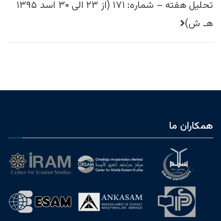
تحليل هفته – شماره: ۱۷۱ (از ۲۳ الی ۳۰ اسد ۱۳۹۵
هـ ش)
همکاران ما