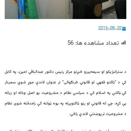
ییزو څېړنو
مرکز
2016-08-20
تعداد مشاهده ها:
56
د ستراتېژيکو او سيمه‌ييزو څېړنو مرکز رئيس دکتور عبدالباقي امين، په کابل
کې د “ټاکنو فقهي او قانوني څرنګوالی” تر عنوان لاندې جوړ شوي سمينار
کې،ټاکنې په اسلام کې د سیاسي نظام د مشروعیت یو اصل وباله او زیاته
یې کړه، چې له قانوني او رڼو ټاکنوپرته په یوه ټولنه کې رامنځته شوی نظام
د مشروعیت ترپوښتنې لاندې راځي.