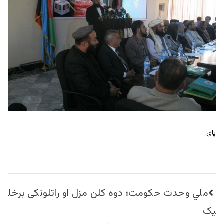
پای
راهبری
ملي وحدت حکومت؛ دوه کلن مزل او راتلونکی برخل
نوشته
يک