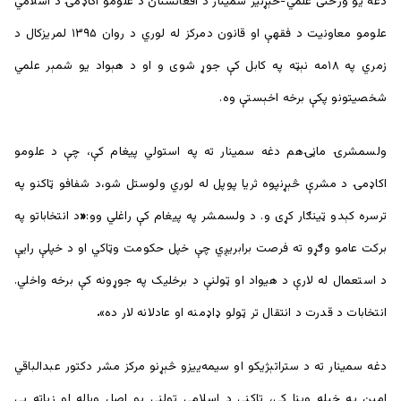
دغه يو ورځنی علمي-څېړنيز سمينار د افغانستان د علومو اکاډمۍ د اسلامي
علومو معاونیت د فقهې او قانون دمرکز له لوري د روان ۱۳۹۵ لمريزکال د
زمري په ۱۸مه نېټه په کابل کې جوړ شوی و او د هېواد يو شمېر علمي
شخصيتونو پکې برخه اخېستې وه.
ولسمشرۍ ماڼۍهم دغه سمينار ته په استولي پيغام کې، چې د علومو
اکاډمۍ د مشرې څېړنپوه ثریا پوپل له لوري ولوستل شو،د شفافو ټاکنو په
ترسره کېدو ټینګار کړی و. د ولسمشر په پيغام کې راغلي وو:
«
د انتخاباتو په
برکت عامو وګړو ته فرصت برابریږي چې خپل حکومت وټاکي او د خپلې رایې
د استعمال له لارې د هیواد او ټولنې د برخلیک په جوړونه کې برخه واخلي.
انتخابات د قدرت د انتقال تر ټولو ډاډمنه او عادلانه لار ده»
.
دغه سمينار ته د ستراتېژيکو او سيمه‌ييزو څېړنو مرکز مشر دکتور عبدالباقي
امین په خپله وینا کې، ټاکنې د اسلامي ټولنې یو اصل وباله او زیاته يې