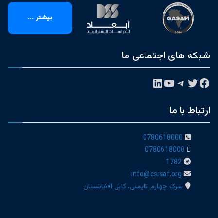
بیشتر ...
شبکه های اجتماعی ما
فیس‌بوک
توییتر
تلگرام
یوتیوب
لینکداین
ارتباط با ما
0780618000
0780618000
1782
info@csrsaf.org
سرک چهارم تایمنی، کابل افغانستان