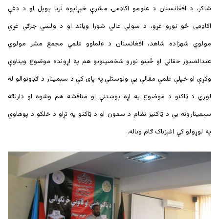
شاکر، د افغانستان د علومو اکاډمۍ مشرې څېړنپوه ثریا پوپل او د دغې
اکاډمۍ څو نورو غړو، د سولې عالي شورا وياند او د ولسي جرګې غړي
مولوي شهزاده شاهد، افغانستان د علماوو علمي مجمع مشر مولوي
عبدالصبور حقاني او ځينو نورو شخصيتونو هم په اړونده موضوع ويناوې
وکړې او خپلې علمي مقالې يې ولوستلې.په پای کې د سېمينار د ګډونوالو له
لوري د ټاکنو د موضوع په اړه پوښتنې او مناقشه هم وشوه او دارنګه
سېمينارونه يې د ټاکنيز نظام د سمون او د ټاکنو په تړاو د خلکو د پوهاوي
په لوړولو کې اغېزناک ګام وباله.