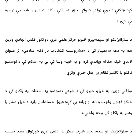
کړه:«ټاکنې د یوې ټولنې د وګړو حق نه، بلکې مکلفیت دی او باید چې ترسره
یې کړي.»
د ستراتیژیکو او سیمه‌ییزو څېړنو مرکز علمي غړي دوکتور فضل الهادي وزین
هم په دغه سېمينار کې د «مشروعیت انتخابات در فقه اسلامي» تر عنوان
لاندې خپله مقاله وړاندې کړه او په خپله وينا کې یې په اسلام کې د اوسنیو
ټاکنو یا ټاکنیز نظام پر اصل خبرې وکړې.
ښاغلي وزين په خپلو خبرو کې د شرعي نصوصو په استناد، په ټاکنو کې د
خلکو ګډون واجب وباله او زياته يې کړه: «ټول مسلمانان باید د خپل مشر یا
رهبر په ټاکلو کې برخه واخلي.»
د ستراتېژيکو او سيمه‌ييزو څېړنو مرکز بل علمي غړي څېړنوال سید حبیب