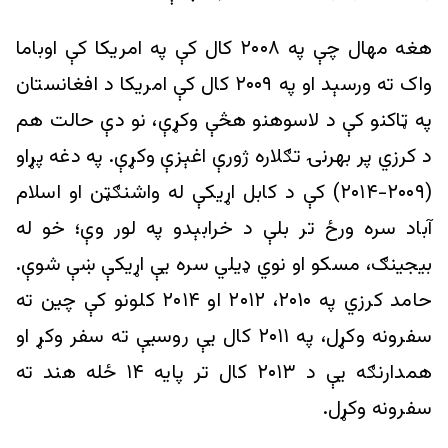
هغه مهال چې په ۲۰۰۸ کال کې په امریکا کې اوباما
واک ته ورسېد او په ۲۰۰۹ کال کې امریکا د افغانستان
په ټاکنو کې د لاسوهنو هڅې وکړې، نو دې حالت هم
د کرزي پر بهرنۍ تګلاره ژورې اغېزې وکړې. په دغه پړاو
(۲۰۰۹-۲۰۱۴) کې د کابل اړیکې له واشنګټن او اسلام
آباد سره ورځ تر بلې د خرابېدو په لور وې؛ خو له
بیجینګ، مسکو او نوي ډيلي سره يې اړيکې ښې شوې.
حامد کرزي په ۲۰۱۰، ۲۰۱۲ او ۲۰۱۴ کلونو کې چین ته
سفرونه وکړل، په ۲۰۱۱ کال یې روسیې ته سفر وکړ او
همدارنګه یې د ۲۰۱۳ کال تر پایه ۱۴ ځله هند ته
سفرونه وکړل.