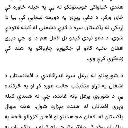
هندي خپلواکي غوښتونکو ته یې په خپله خاوره کې
ځای ورکړ. د دغې پېړۍ په دویمه نیمايي کې بيا دا
اړیکې له پاکستان سره د ګډې دښمنۍ له کبله لاتودې
شوې. د دغو نږدې کېدو بل لامل هم دا و، چې ډېری
افغان نخبه ګانو او جګپوړو چارواکو په هند کې
زده‌کړې کړې وې.
د شورویانو له یرغل سره اندراګاندي د افغانستان د
اشغال په تړاو متذبذب حالت غوره کړ او په څرګنده
یې د شوروي یرغل ونه غانده، چې له همدې کبله
ډېری افغانان له هنده بېزاره شول. هغه مهال
پاکستان له افغان مجاهدینو او افغان کډوالو څخه په
بېلابېلو برخو کې ملاتړ وکړ چې له کبله یې پاکستان په