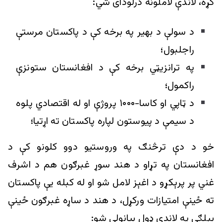
کړه، لاندې لاملونه درلودای شي:
د سولې د بهير په برخه کې د پاکستان مرستې
راجلبول؛
په ترانزیټي برخه کې د افغانستان ستونزې
راکمول؛
د ټاپي او کاسا-۱۰۰۰ پروژې او له اقتصادي پلوه
د سیمې د پيوستون لپاره پاکستان ته اړتيا؛
خو د دې ترڅنګ په وروستیو دوو کلونو کې د
افغانستان په تړاو د هند سوړ غبرګون هم د اشرف
غني پر پرېکړو د اغېز لامل شو او له کبله يې پاکستان
ته ځينې امتیازات ورکړل، د هند د ساړه غبرګون ځينې
بېلګې په لاندې ډول بيانولی شو: