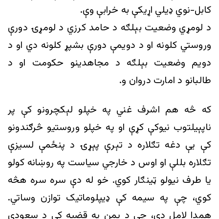
کابل-نوي ډيلي اړیکې به خرابې وې.
د لومړي وضعيت بېلګه د حامد کرزي د لومړۍ دورې
وروستي کلونه او د دویمې دورې بشپړ کلونه دي او د
دویم وضعيت بېلګه د مجاهدینو حکومت او د
طالبانو د امارت دروان و.
که څه هم اشرف غني په خپلو لېکچرونو کې پر
ناپېیلتوب نیوکې کړې او په خپلو وروستیو څرګندونو
کې یې دغه تګلاره د تېرې پېړۍ د پنځمې لسیزې
تګلاره بللې او اوس د خارجي سیاست په روښانه کولو
یا طرف نیولو ټینګار کوي. خو له دې سره سره هڅه
کوي، چې په سیمه کې ډيپلوماتیک توازن وساتي.
همدا لامل دی، چې د يمن په قضيه کې د سعودي