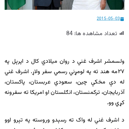
ییزو څېړنو
مرکز
2015-05-03
تعداد مشاهده ها:
84
ولسمشر اشرف غني د روان میلادي کال د اپرېل په
۲۷مه هند ته په لومړني رسمي سفر ولاړ. اشرف غني
له دې مخکې چین، سعودي عربستان، پاکستان،
آذربایجان، ترکمنستان، انګلستان او امریکا ته سفرونه
کړي وو.
د اشرف غني له واک ته رسېدو وروسته په تېرو اوو