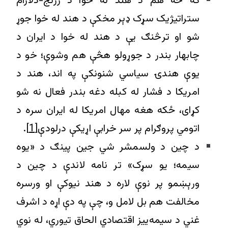
که څه هم د هند له خوا د زرنج-دلارام
ستراتيژيک سړک ډېر مخکې د هند له خوا جوړ
شو او ترڅنګ یې د هند له خوا د ایران د
چابهار بندر د جوړولو هڅې هم وشوې؛ خو د
یوې هندۍ سياسي شنونکې په اند، هند د
امریکا د فشار له کبله دغه بندر فعال نه شو
کړای، ځکه هغه مهال امریکا له ايران سره د
اتومي پروګرام پر سر خرابې اړیکې درلودې
[1]
.
د چين د ولسمشر شي جین پینګ د «یوه
سیمه؛ یو سړک» تر نامه لاندې د چین د
ورېښمو پر نوې لاره د هند نیوکې او ورسره
مخالفت هم بل لامل و، چې په دې اړه د اشرف
غني د سيمه‌ييز اقتصادي الحاق تیوري، له نوي