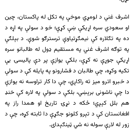
اشرف غني د لومړي موخې په تکل له پاکستان، چين
او سعودي سره اړیکې ښې کړې؛ خو د سولې په اړه د
ده په تګلاره کې نيمګړتياوې ترسترګو شوې. د بېلګې
په توګه اشرف غني په مستقيم ډول له طالبانو سره
اړیکې جوړې نه کړې، بلکې يوازې پر دې پاليسۍ يې
تکيه وکړه، چې طالبان د فشارونو په پايله کې د سولې
د خبرو اترو ميز ته راکاږي، چې دا کار تراوسه نه یوازې
دا چې ناشونی برېښي، بلکې د سولې په لاره کې خنډ
هم بلل کېږي؛ ځکه د نړۍ تاريخ او همدا راز په
افغانستان کې د تېرو کلونو جګړې دا ثابته کړه، چې د
زور له لارې سوله نه شي ټينګېدای.