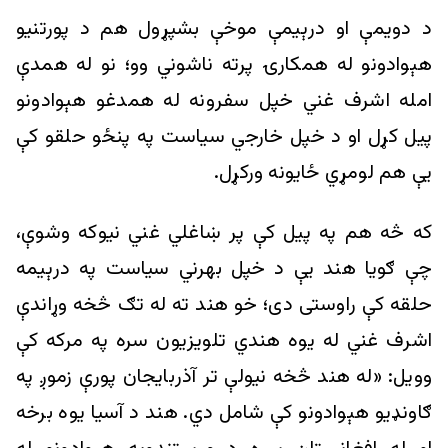
د دویمې او درېیمې موخې بشپړول هم د پورتنیو
هېوادونو له همکارۍ پرته ناشوني وو؛ نو له همدې
امله اشرف غني خپل سفرونه له همدغو هېوادونو
پیل کړل او د خپل خارجي سیاست په پنځو حلقو کې
یې هم لومړي ځایونه ورکړل.
که څه هم په پیل کې پر ښاغلي غني نیوکه وشوې،
چې ګويا هند یې د خپل بهرني سیاست په درېیمه
حلقه کې راوستی دی؛ خو هند ته له تګ څخه وړاندې
اشرف غني له یوه هندي تلویزيون سره په مرکه کې
وویل: «له هند څخه نیولې تر آذربایجان پورې زموږ په
ګاونډیو هېوادونو کې شامل دي. هند د آسیا یوه برخه