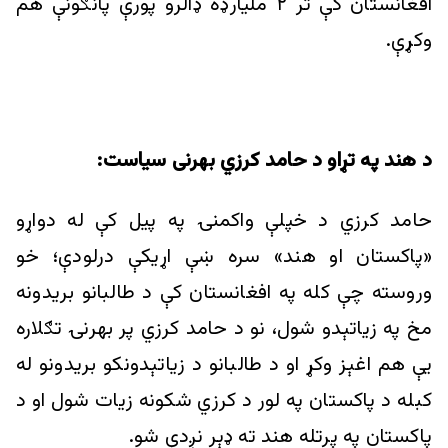
افغانستان کې تر ۲ ملیارډه ډالرو پورې پانګونې هم
وکړې.
د هند په تړاو د حامد کرزي بهرنی سیاست:
حامد کرزي د خپلې واکمنۍ په پیل کې له دواړو
«پاکستان او هند» سره ښې اړیکې درلودې؛ خو
وروسته چې کله په افغانستان کې د طالبانو بريدونه
مخ په زیاتېدو شول، نو د حامد کرزي پر بهرنۍ تګلاره
یې هم اغېز وکړ او د طالبانو د زياتېدونکو بريدونو له
کبله د پاکستان په لور د کرزي شکونه زیات شول او د
پاکستان په پرتله هند ته ډېر نږدې شو.