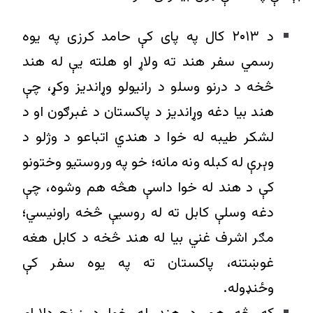
د ۲۰۱۳ کال په پای کې حامد کرزی په یوه
رسمي سفر هند ته ولاړ او هلته يې له هند
څخه د درنو وسلو د رانیولو وړاندیز وکړ، چې
هند بیا دغه وړاندیز د پاکستان د غبرګون او د
لشکر طیبه له خوا د هندي اتباعو د وژلو د
وېرې له کبله ونه مانه؛ خو په وروستیو وختونو
کې د هند له خوا داسې هڅه هم وشوه، چې
دغه وسلې کابل ته له روسیې څخه راونیسي؛
مګر اشرف غني بيا له هند څخه د کابل هغه
غوښتنه، پاکستان ته په يوه سفر کې
وځنډوله.