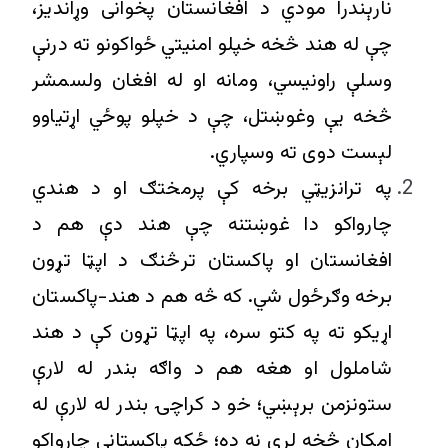
نارېندرا مودي د افغانستان پخوانی وړاندیز،
چې له هند څخه خپلو امنیتي ځواکونو ته درنې
وسلې راونیسي، ومانه او له افغان ولسمشر
څخه یې وغوښتل، چې د خپلو پوځي اړتياوو
لېست دوی ته وسپاري.
په ترانزیټي برخه کې پرمختګ او د هندي
چارواکو دا غوښتنه چې هند دې هم د
افغانستان او پاکستان ترڅنګ د اپټا تړون
برخه وګرځول شي. که څه هم د هند-پاکستان
اړیکو ته په کتو سره، په اپټا تړون کې د هند
شاملول او هغه هم د واګه بندر له لارې
ستونزمن برېښي؛ خو د کراچۍ بندر له لارې له
امکان څخه لرې نه ده؛ ځکه پاکستاني چارواکو