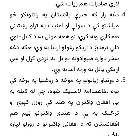
لارې صادرات هم زیات شي.
دغه راز که چېرې پاکستان په راتلونکو څو
میاشتو کې د سولې او امنیت په تړاو رښتينې
همکاري ونه کړي، نو هغه مهال به د کابل-نوي
ډلي ترمنځ د اړیکو رغولو اړتيا نه وي؛ ځکه دغه
سفر دواړه هېوادونه یو بل ته نږدې کړل او ښې
اړیکې پالل به ورته آسانه وي.
د وړتیاو زیاتولو په موخه د روغتيا په برخه کې
یوه تفاهمنامه لاسلیک شوه، چې له کبله به
یې افغان ډاکتران په هند کې روزل کېږي او
ترڅنګ به یې د هندي ډاکترانو ټیم هم
افغانستان ته د افغاني ډاکترانو د روزلو لپاره
راځي.