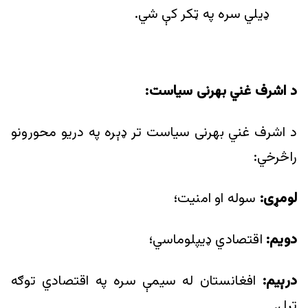
ډيلي سره په ټکر کې شي.
د اشرف غني بهرنی سیاست:
د اشرف غني بهرنی سياست تر ډېره په دريو محورونو
راڅرخي:
لومړی:
سوله او امنیت؛
دویم:
اقتصادي ډيپلوماسي؛
درېیم:
افغانستان له سیمې سره په اقتصادي توګه
تړل.