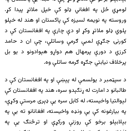
لومړي ځل په افغاني ډلو کې خپل ملاتړ پیدا کړ.
وروسته په نویمه لسیزه کې پاکستان او هند له خپلو
پلوي ډلو ملاتړ وکړ او دې چارې په افغانستان کې د
کورنۍ جګړې لمبې ګرمې وساتلې، چې ان د حامد
کرزي د دورې پرمهال هم دواړو هېوادونو د یو بل
پرخلاف نیابتي جګړه ګرمه ساتلې وه.
د سپټمبر د يولسمې له پېښې او په افغانستان کې د
طالبانو د امارت له ړنګېدو سره، هند په افغانستان کې
لېوالتیا واخیسته، له کابل سره یې ډېری مرستې وکړې،
په بیارغونه کې یې ونډه واخیسته، افغانانو ته یې په
بېلابېلو برخو کې روزنې ورکړې او ترڅنګ یې په