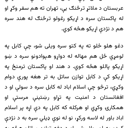
عربستان د ملاتړ ترڅنګ یې، تهران ته هم سفر وکړ او
له پاکستان سره د اړيکو رغولو ترڅنګ له هند سره
هم د نژدې اړيکو هڅه کوي.
دغو هلو ځلو ته په کتو سره ويلی شو، چې کابل په
لومړي ځل هم مهاله له دواړو هېوادونو سره د ښو
اړيکو پاللو هڅه کوي. د هند او پاکستان ترمنځ په
اړیکو کې د کابل توازن ساتل به تر هغه پورې دوام
وکړي، ترڅو چې اسلام اباد له کابل سره د سولې او د
افغانستان د امنیت په تړاو رښتينې مرستې او
همکارۍ وکړي او هرکله که کابل په دې اړه پر اسلام
اباد باور له لاسه ورکړ، نو له نوې ډيلي سره به د نژدې