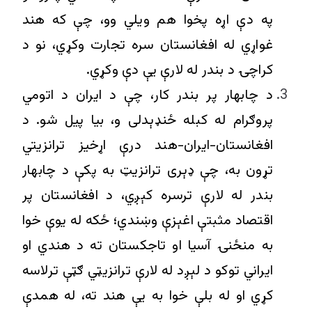
په دې اړه پخوا هم ویلي وو، چې که هند
غواړي له افغانستان سره تجارت وکړي، نو د
کراچۍ د بندر له لارې يې دې وکړي.
د چابهار پر بندر کار، چې د ایران د اتومي
پروګرام له کبله ځنډېدلی و، بیا پيل شو. د
افغانستان-ایران-هند درې اړخیز ترانزیتي
تړون به، چې ډېری ترانزيټ به پکې د چابهار
بندر له لارې ترسره کېږي، د افغانستان پر
اقتصاد مثبتې اغېزې وښندي؛ ځکه له یوې خوا
به منځنۍ آسیا او تاجکستان ته د هندي او
ایراني توکو د لېږد له لارې ترانزیټي ګټې ترلاسه
کړي او له بلې خوا به یې هند ته، له همدې