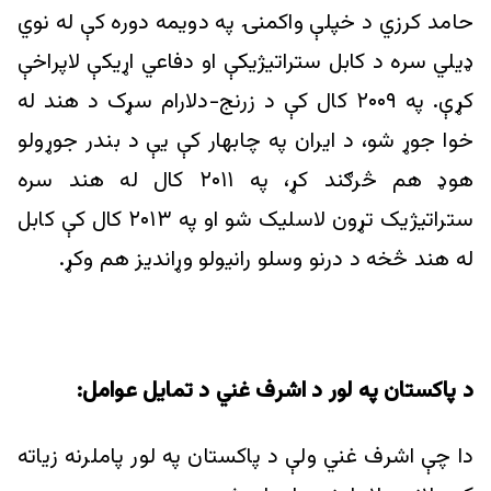
حامد کرزي د خپلې واکمنۍ په دویمه دوره کې له نوي
ډيلي سره د کابل ستراتيژيکې او دفاعي اړیکې لاپراخې
کړې. په ۲۰۰۹ کال کې د زرنج-دلارام سړک د هند له
خوا جوړ شو، د ايران په چابهار کې يې د بندر جوړولو
هوډ هم څرګند کړ، په ۲۰۱۱ کال له هند سره
ستراتيژيک تړون لاسلیک شو او په ۲۰۱۳ کال کې کابل
له هند څخه د درنو وسلو رانیولو وړاندیز هم وکړ.
د پاکستان په لور د اشرف غني د تمايل عوامل:
دا چې اشرف غني ولې د پاکستان په لور پاملرنه زیاته