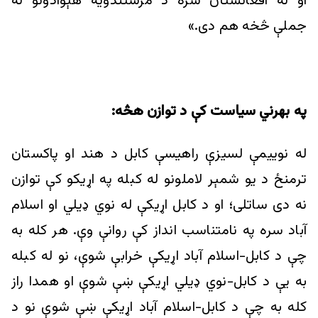
او له افغانستان سره د مرستندویه هېوادونو له
جملې څخه هم دی.»
په بهرني سیاست کې د توازن هڅه:
له نویيمې لسیزې راهیسې کابل د هند او پاکستان
ترمنځ د يو شمېر لاملونو له کبله په اړیکو کې توازن
نه دی ساتلی؛ او د کابل اړیکې له نوي ډيلي او اسلام
آباد سره په نامتناسب انداز کې روانې وې. هر کله به
چې د کابل-اسلام آباد اړیکې خرابې شوې، نو له کبله
به یې د کابل-نوي ډيلي اړیکې ښې شوې او همدا راز
کله به چې د کابل-اسلام آباد اړیکې ښې شوې نو د