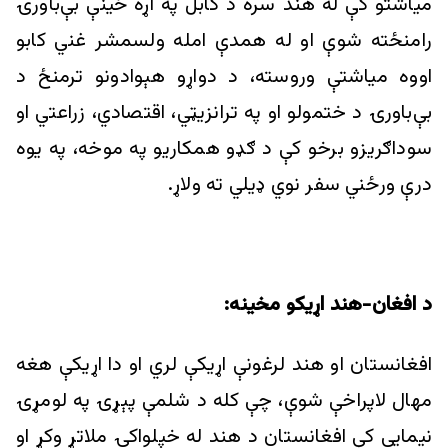
مياشتو کې له هند سره د کابل په اړه ځينې بې‌باورۍ
رامنځته شوې او له همدې امله ولسمشر غني کابو
اووه مياشتې وروسته، د دواړو هېوادونو ترمنځ د
بې‌باورۍ د ختمولو او په ترانزيټي، اقتصادي، زراعتي او
سوداګريزو برخو کې د ګډو همکاريو په موخه، په يوه
درې ورځني سفر نوي ډيلي ته ولاړ.
د افغان-هند اړيکو مخينه:
افغانستان او هند لرغونې اړيکې لري او دا اړيکې هغه
مهال لاپراخې شوې، چې کله د شلمې پېړۍ په لومړۍ
نیمايي کې افغانستان د هند له خپلواکۍ ملاتړ وکړ او