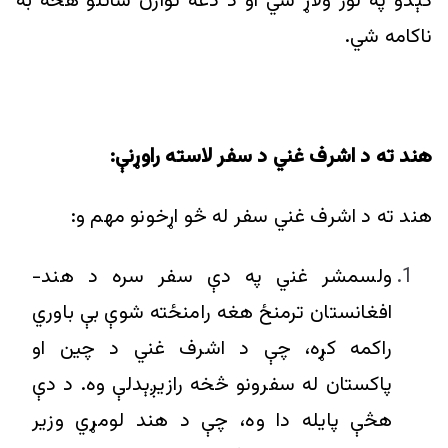
کېدو په لور ولاړ شي او د دغه توازن ساتلو هڅه به
ناکامه شي.
هند ته د اشرف غني د سفر لاسته راوړنې:
هند ته د اشرف غني سفر له څو اړخونو مهم و:
ولسمشر غني په دې سفر سره د هند-
افغانستان ترمنځ هغه رامنځته شوې بې باوري
راکمه کړه، چې د اشرف غني د چین او
پاکستان له سفرونو څخه رازیږېدلې وه. د دې
هڅې پايله دا وه، چې د هند لومړي وزير