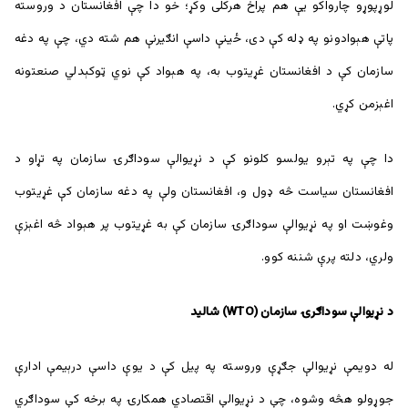
لوړپوړو چارواکو یې هم پراخ هرکلی وکړ؛ خو دا چې افغانستان د وروسته
پاتې هېوادونو په ډله کې دی، ځینې داسې انګیرنې هم شته دي، چې په دغه
سازمان کې د افغانستان غړيتوب به، په هېواد کې نوي ټوکېدلي صنعتونه
اغېزمن کړي.
دا چې په تېرو یولسو کلونو کې د نړیوالې سوداګرۍ سازمان په تړاو د
افغانستان سیاست څه ډول و، افغانستان ولې په دغه سازمان کې غړیتوب
وغوښت او په نړیوالې سوداګرۍ سازمان کې به غړیتوب پر هېواد څه اغېزې
ولري، دلته پرې شننه کوو.
د نړیوالې سوداګرۍ سازمان (
WTO
) شالید
له دویمې نړیوالې جګړې وروسته په پیل کې د یوې داسې درېیمې ادارې
جوړولو هڅه وشوه، چې د نړیوالې اقتصادي همکارۍ په برخه کې سوداګري