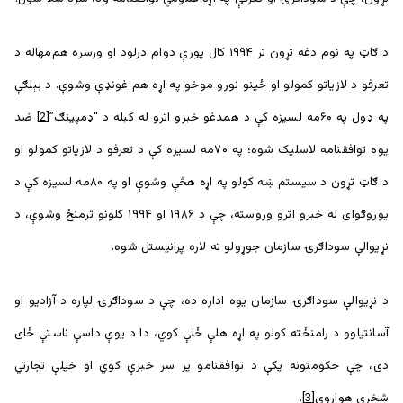
د ګاټ په نوم دغه تړون تر ۱۹۹۴ کال پورې دوام درلود او ورسره هم‌مهاله د
تعرفو د لازياتو کمولو او ځينو نورو موخو په اړه هم غونډې وشوې. د بېلګې
په ډول په ۶۰مه لسیزه کې د همدغو خبرو اترو له کبله د “ډمپینګ”
[2]
ضد
یوه توافقنامه لاسلیک شوه؛ په ۷۰مه لسیزه کې د تعرفو د لازياتو کمولو او
د ګاټ تړون د سیستم ښه کولو په اړه هڅې وشوې او په ۸۰مه لسیزه کې د
یوروګوای له خبرو اترو وروسته، چې د ۱۹۸۶ او ۱۹۹۴ کلونو ترمنځ وشوې، د
نړیوالې سوداګرۍ سازمان جوړولو ته لاره پرانیستل شوه.
د نړیوالې سوداګرۍ سازمان یوه اداره ده، چې د سوداګرۍ لپاره د آزاديو او
آسانتياوو د رامنځته کولو په اړه هلې ځلې کوي، دا د یوې داسې ناستې ځای
دی، چې حکومتونه پکې د توافقنامو پر سر خبرې کوي او خپلې تجارتي
شخړې هواروي
[3]
.