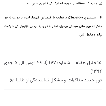
[7]
ډمپېنګ اصطلاح په دويم لمنليک کې تشريح شوې ده.
[8]
سبسېډي (Subsidy): د تجارت يا اقتصادي کاروبار لپاره د دولت له‌خوا
خلکو ته وړيا مالي مرستې ورکول، ترڅو هغوی په بهرنيو بازارونو کې د رقابت
لپاره وهڅول شي.
راهبری
تحليل هفته – شماره: ۱۴۷ (از ۲۹ قوس الی ۵ جدی
نوشته
۱۳۹۴)
دور جدید مذاکرات و مشکل نماینده‌گی از طالبان