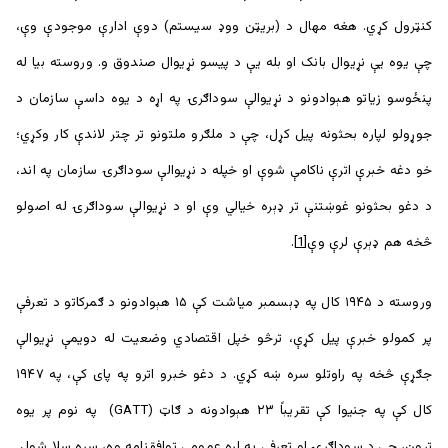
کنټرول کړي. هغه مهال د (بریټن ووډ سیستم) دوې ادارې موجودې وې،
چې یوه یې نړیوال بانک او بله یې د پیسو نړیوال صندوق و. وروسته بيا له
پنځوسو زياتو هېوادونو د نړیوالې سوداګرۍ په اړه د یوه داسې سازمان د
جوړولو لپاره بحثونه پيل کړل، چې د ملګرو ملتونو تر چتر لاندې کار وکړي؛
خو دغه خبرې اترې ناکامې شوې او خپله د نړیوالې سوداګرۍ سازمان په اند،
د دغو بحثونو غوښتنې تر ډېره خیالي وې او د نړیوالې سوداګرۍ له اصولو
څخه هم ډېرې لرې وې
[1]
.
وروسته د ۱۹۴۵ کال په ډېسمبر میاشت کې ۱۵ هېوادونو د ګمرکاتو د تعرفې
پر کمولو خبرې پيل کړې، ترڅو خپل اقتصادي وضعیت له دویمې نړیوالې
جګړې څخه په راوتلو سره ښه کړي. د دغو خبرو اترو په پای کې، په ۱۹۴۷
کال کې په جنیوا کې تقریباً ۲۳ هېوادونه د ګاټ (GATT) په نوم پر یوه
تړون، چې د سوداګرۍ او تعرفې په اړه عمومي توافقنامه وه، سره سلا شول.