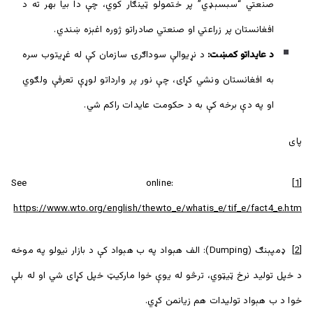
صنعتي “سبسېډي” پر ختمولو ټینګار کوي، چې دا بیا بهر ته د
افغانستان پر زراعتي او صنعتي صادراتو ژوره اغېزه ښندي.
د عایداتو کمښت:
د نړیوالې سوداګرۍ سازمان کې له غړیتوب سره
به افغانستان ونشي کړای، چې نور پر وارداتو لوړې تعرفې ولګوي
او په دې برخه کې به د حکومت عایدات راکم شي.
پای
See online:
[1]
https://www.wto.org/english/thewto_e/whatis_e/tif_e/fact4_e.htm
[2]
ډمپېنګ (Dumping): الف هېواد په ب هېواد کې د بازار نیولو په موخه
د خپل تولید نرخ ټيټوي، ترڅو له یوې خوا مارکیټ خپل کړای شي او له بلې
خوا د ب هېواد تولیدات هم زيانمن کړي.