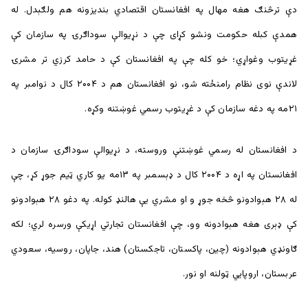
دې ترڅنګ هغه مهال په افغانستان اقتصادي بندیزونه هم ولګېدل. له
همدې کبله حکومت ونشو کړای چې د نړيوالې سوداګرۍ په سازمان کې
غړیتوب وغواړي؛ خو کله چې په افغانستان کې د حامد کرزي تر مشرۍ
لاندې نوی نظام رامنځته شو، نو افغانستان هم د ۲۰۰۴ کال د نوامبر په
۲۱مه په دغه سازمان کې د غړیتوب رسمي غوښتنه وکړه.
د افغانستان له رسمي غوښتنې وروسته، د نړیوالې سوداګرۍ سازمان د
افغانستان په اړه د ۲۰۰۴ کال د ډېسمبر په ۱۳مه یو کاري ټیم جوړ کړ، چې
له ۲۸ هېوادونو څخه جوړ و او مشري یې هالنډ کوله. په دغو ۲۸ هېوادونو
کې ډېری هغه هېوادونه وو، چې افغانستان تجارتي اړيکې ورسره لري؛ لکه
ګاونډي هېوادونه (چین، پاکستان، تاجکستان) هند، جاپان، روسیه، سعودي
عربستان، اروپايي ټولنه او نور.