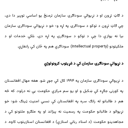
د ګاټ تړون او د نړیوالې سوداګرۍ سازمان ترمنځ یو اساسي توپير دا دی،
چې ګاټ تړون د توکو د سوداګرۍ په اړه و؛ خو د نړیوالې سوداګرۍ سازمان
بیا نه یوازې دا چې د توکو د سوداګرۍ په اړه دی، بلکې خدمات او د
ملکيتونو (Intellectual property) سوداګري هم په ځان کې رانغاړي.
د نړیوالې سوداګرۍ سازمان کې د غړیتوب کرونولوژي
د نړیوالې سوداګرۍ سازمان په ۱۹۹۴ کال کې جوړ شو. هغه مهال افغانستان
په کورنۍ جګړه کې ښکېل و او یو سم مرکزي حکومت یې نه درلود. که څه
هم د طالبانو له راتګ سره په افغانستان کې نسبي امنیت ټینګ شو؛ خو
نړیوالو د طالبانو حکومت په رسمیت نه پېژاند او په ملګرو ملتونو کې د
مجاهدینو حکومت (د استاد رباني استازي) د افغانستان استازیتوب کاوه. د