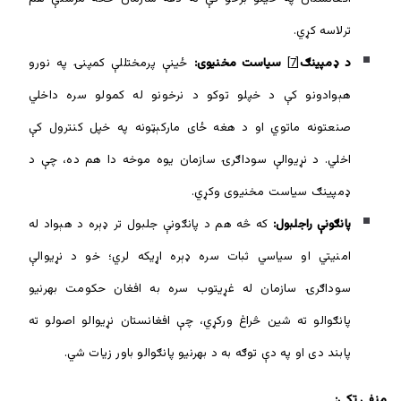
ترلاسه کړي.
د ډمپینګ
[7]
سیاست مخنیوی:
ځينې پرمختللې کمپنۍ په نورو
هېوادونو کې د خپلو توکو د نرخونو له کمولو سره داخلي
صنعتونه ماتوي او د هغه ځای مارکېټونه په خپل کنترول کې
اخلي. د نړیوالې سوداګرۍ سازمان یوه موخه دا هم ده، چې د
ډمپینګ سیاست مخنیوی وکړي.
پانګونې راجلبول:
که څه هم د پانګونې جلبول تر ډېره د هېواد له
امنیتي او سیاسي ثبات سره ډېره اړیکه لري؛ خو د نړیوالې
سوداګرۍ سازمان له غړیتوب سره به افغان حکومت بهرنیو
پانګوالو ته شين څراغ ورکړي، چې افغانستان نړیوالو اصولو ته
پابند دی او په دې توګه به د بهرنيو پانګوالو باور زیات شي.
منفي ټکي: