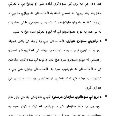
هم ده، چې په نړۍ کې سوداګري ازاده شي او پرمخ یې د تعرفې
خنډونه ونه زیږي؛ له همدې امله به افغانستان نه یوازې دا چې د
نړۍ د ۱۶۴ هېوادونو مارکېټونو ته لاسرسی ومومي، بلکې صادرات
به یې هم په نورو هېوادونو کې له لوړو تعرفو سره مخ نه شي.
د ترانزیټي ستونزو هواری:
افغانستان چې په وچه کې راګیر هېواد
دی او له نورې نړۍ سره د تجارت په برخه کې له تېرو څو لسیزو
راهیسې له ډېرو ستونزو سره مخ دی. د نړیوالې سوداګرۍ سازمان
کې د افغانستان له غړیتوب سره به، افغانستان وکړای شي چې د
ترانزيټ په برخه کې شته شخړې او ستونزې په دغه سازمان کې
هوارې کړي.
د نړیوالې سوداګرۍ سازمان مرستې:
ځینې شنونکي په دې باور هم
دي، چې په دغه سازمان کې د غړیتوب له ترلاسه کولو سره به
افغانستان په ځینو برخو کې له دغه سازمان څخه مرستې هم