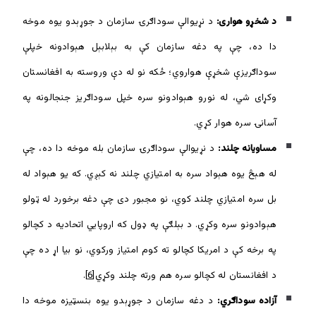
د شخړو هواری:
د نړیوالې سوداګرۍ سازمان د جوړېدو یوه موخه
دا ده، چې په دغه سازمان کې به بېلابېل هېوادونه خپلې
سوداګريزې شخړې هواروي؛ ځکه نو له دې وروسته به افغانستان
وکړای شي، له نورو هېوادونو سره خپل سوداګريز جنجالونه په
آسانۍ سره هوار کړي.
مساويانه چلند:
د نړیوالې سوداګرۍ سازمان بله موخه دا ده، چې
له هېڅ یوه هېواد سره به امتیازي چلند نه کېږي. که یو هېواد له
بل سره امتیازي چلند کوي، نو مجبور دی چې دغه برخورد له ټولو
هېوادونو سره وکړي. د بېلګې په ډول که اروپايي اتحادیه د کچالو
په برخه کې د امریکا کچالو ته کوم امتیاز ورکوي، نو بیا اړ ده چې
د افغانستان له کچالو سره هم ورته چلند وکړي
[6]
.
آزاده سوداګري:
د دغه سازمان د جوړېدو یوه بنسټيزه موخه دا