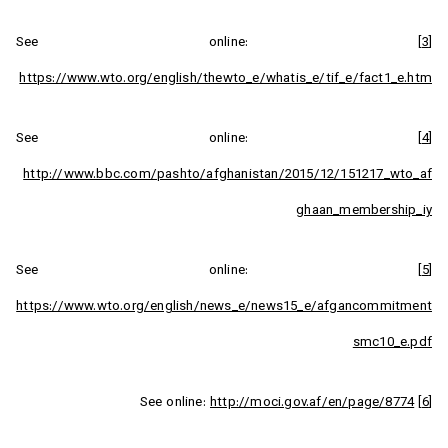
See online:
[3]
https://www.wto.org/english/thewto_e/whatis_e/tif_e/fact1_e.htm
See online:
[4]
http://www.bbc.com/pashto/afghanistan/2015/12/151217_wto_af
ghaan_membership_iy
See online:
[5]
https://www.wto.org/english/news_e/news15_e/afgancommitment
smc10_e.pdf
http://moci.gov.af/en/page/8774
See online:
[6]