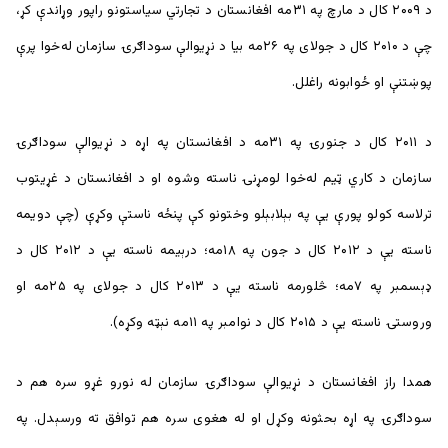
د ۲۰۰۹ کال د مارچ په ۳۱مه افغانستان د تجارتي سیاستونو راپور وړاندې کړ،
چې د ۲۰۱۰ کال د جولای په ۲۶مه بیا د نړیوالې سوداګرۍ سازمان له‌خوا پرې
پوښتنې او ځوابونه راغلل.
د ۲۰۱۱ کال د جنورۍ په ۳۱مه د افغانستان په اړه د نړیوالې سوداګرۍ
سازمان د کاري ټیم له‌خوا لومړنۍ ناسته وشوه او د افغانستان د غړیتوب
ترلاسه کولو پورې يې په بېلابېلو وختونو کې پنځه ناستې وکړې (چې دویمه
ناسته یې د ۲۰۱۲ کال د جون په ۱۸مه؛ درېیمه ناسته یې د ۲۰۱۲ کال د
ډېسمبر په ۷مه؛ څلورمه ناسته یې د ۲۰۱۳ کال د جولای په ۲۵مه او
وروستۍ ناسته یې د ۲۰۱۵ کال د نوامبر په ۱۱مه نېټه وکړه).
همدا راز افغانستان د نړیوالې سوداګرۍ سازمان له نورو غړو سره هم د
سوداګرۍ په اړه بحثونه وکړل او له هغوی سره هم توافق ته ورسېدل. په