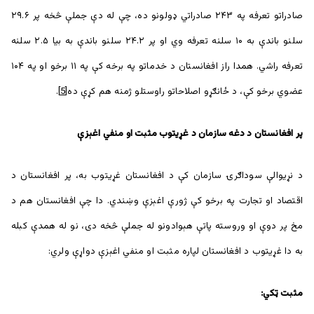
صادراتو تعرفه په ۲۴۳ صادراتي ډولونو ده، چې له دې جملې څخه پر ۲۹.۶
سلنو باندې به ۱۰ سلنه تعرفه وي او پر ۲۴.۲ سلنو باندې به بیا ۲.۵ سلنه
تعرفه راشي. همدا راز افغانستان د خدماتو په برخه کې په ۱۱ برخو او په ۱۰۴
عضوي برخو کې، د ځانګړو اصلاحاتو راوستلو ژمنه هم کړې ده
[5]
.
پر افغانستان د دغه سازمان د غړيتوب مثبت او منفي اغېزې
د نړیوالې سوداګرۍ سازمان کې د افغانستان غړیتوب به، پر افغانستان د
اقتصاد او تجارت په برخو کې ژورې اغېزې وښندي. دا چې افغانستان هم د
مخ پر دوې او وروسته پاتې هېوادونو له جملې څخه دی، نو له همدې کبله
به دا غړيتوب د افغانستان لپاره مثبت او منفي اغېزې دواړې ولري:
مثبت ټکي: