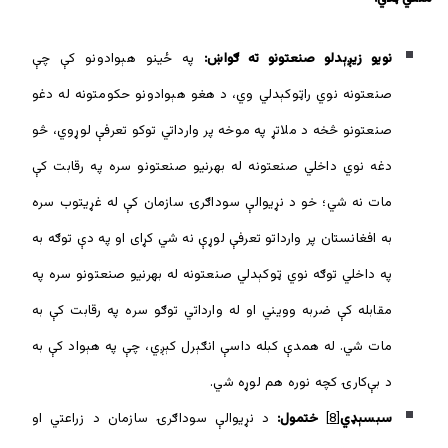
نويو زیږېدلو صنعتونو ته ګواښ:
په ځینو هېوادونو کې چې
صنعتونه نوي راټوکېدلي وي، د هغو هېوادونو حکومتونه له دغو
صنعتونو څخه د ملاتړ په موخه پر وارداتي توکو تعرفې لوړوي، څو
دغه نوي داخلي صنعتونه له بهرنیو صنعتونو سره په رقابت کې
مات نه شي؛ خو د نړیوالې سوداګرۍ سازمان کې له غړیتوب سره
به افغانستان پر وارداتو تعرفې لوړې نه شي کړای او په دې توګه به
په داخلي توګه نوي ټوکېدلي صنعتونه له بهرنیو صنعتونو سره په
مقابله کې ضربه وویني او له وارداتي توګو سره په رقابت کې به
مات شي. له همدې کبله داسې انګېرل کېږي، چې په هېواد کې به
د بې‌کارۍ کچه نوره هم لوړه شي.
سبسېډي
[8]
ختمول:
د نړیوالې سوداګرۍ سازمان د زراعتي او