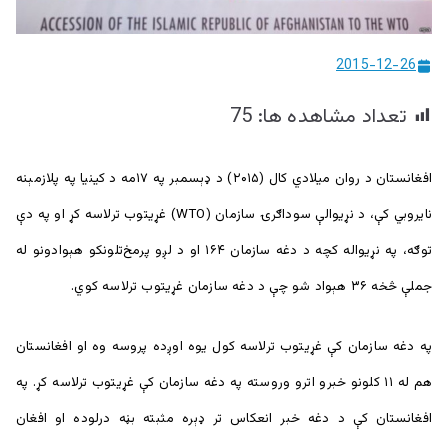
ییزو څېړنو
مرکز
2015-12-26
تعداد مشاهده ها:
75
افغانستان د روان ميلادي کال (۲۰۱۵) د ډېسمبر په ۱۷مه د کینیا په پلازمېنه
نایروبي کې، د نړیوالې سوداګرۍ سازمان (WTO) غړیتوب ترلاسه کړ او په دې
توګه، په نړیواله کچه د دغه سازمان ۱۶۴ او د لږو پرمخ‌تلونکو هېوادونو له
جملې څخه ۳۶ هېواد شو چې د دغه سازمان غړیتوب ترلاسه کوي.
په دغه سازمان کې غړیتوب ترلاسه کول یوه اوږده پروسه وه او افغانستان
هم له ۱۱ کلونو خبرو اترو وروسته په دغه سازمان کې غړیتوب ترلاسه کړ. په
افغانستان کې د دغه خبر انعکاس تر ډېره مثبته بڼه درلوده او افغان