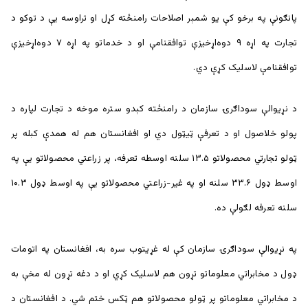
پانګونې په برخو کې یو شمېر اصلاحات رامنځته کړل او تراوسه یې د توکو د
تجارت په اړه ۹ دوه‌اړخیزې توافقنامې او د خدماتو په اړه ۷ دوه‌اړخیزې
توافقنامې لاسلیک کړې دي.
د نړیوالې سوداګرۍ سازمان د رامنځته کېدو ستره موخه د تجارت لپاره د
پولو خلاصول او د تعرفې ټيټول دي او افغانستان هم له همدې کبله پر
ټولو تجارتي محصولاتو ۱۳.۵ سلنه اوسطه تعرفه، پر زراعتي محصولاتو یې په
اوسط ډول ۳۳.۶ سلنه او په غير-زراعتي محصولاتو یې په اوسط ډول ۱۰.۳
سلنه تعرفه لګولې ده.
په نړیوالې سوداګرۍ سازمان کې له غړیتوب سره به، افغانستان په اتومات
ډول د مخابراتي معلوماتو تړون هم لاسلیک کړي او د دغه تړون له مخې به
د مخابراتي معلوماتو پر ټولو محصولاتو هم ټکس ختم شي. د افغانستان د