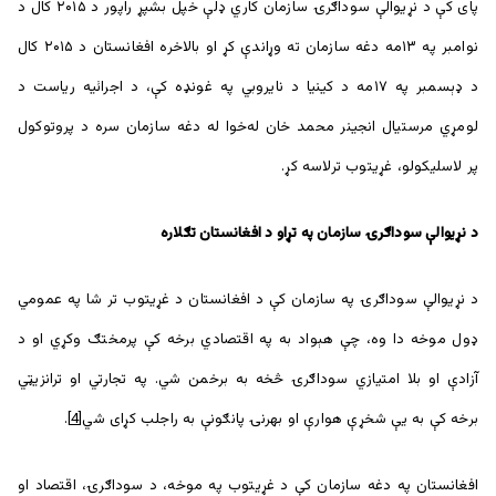
پای کې د نړیوالې سوداګرۍ سازمان کاري ډلې خپل بشپړ راپور د ۲۰۱۵ کال د
نوامبر په ۱۳مه دغه سازمان ته وړاندې کړ او بالاخره افغانستان د ۲۰۱۵ کال
د ډېسمبر په ۱۷مه د کینیا د نایروبي په غونډه کې، د اجرائیه ریاست د
لومړي مرستيال انجینر محمد خان له‌خوا له دغه سازمان سره د پروتوکول
پر لاسلیکولو، غړیتوب ترلاسه کړ.
د نړیوالې سوداګرۍ سازمان په تړاو د افغانستان تګلاره
د نړیوالې سوداګرۍ په سازمان کې د افغانستان د غړیتوب تر شا په عمومي
ډول موخه دا وه، چې هېواد به په اقتصادي برخه کې پرمختګ وکړي او د
آزادې او بلا امتیازي سوداګرۍ څخه به برخمن شي. په تجارتي او ترانزيټي
برخه کې به یې شخړې هوارې او بهرنۍ پانګونې به راجلب کړای شي
[4]
.
افغانستان په دغه سازمان کې د غړیتوب په موخه، د سوداګرۍ، اقتصاد او