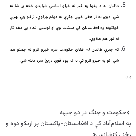
طالبان به د پخوا په څېر له خپلو اساسي شرایطو څخه پر شا نه
شي. دوی به تر هغې خپلې جګړې ته دوام ورکوي، ترڅو چې بهرني
ځواکونه په افغانستان کې مېشت وي او اوسنی اتحاد یې دغه کار
ته نور هم هڅوي.
که چېرې طالبان له افغان حکومت سره خبرو اترو ته چمتو هم
شي، نو په خبرو اترو کې به له یوه قوي دریځ سره دننه شي.
پای
راهبری
حکومت و جنگ در دو جبهه
نوشته
په اسلام‌آباد کې د افغانستان-پاکستان پر اړيکو دوه و
رځنی کنفرانس