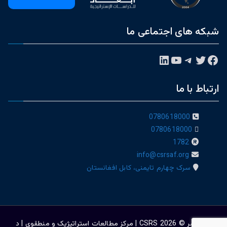
شبکه های اجتماعی ما
فیس‌بوک
توییتر
تلگرام
یوتیوب
لینکداین
ارتباط با ما
0780618000
0780618000
1782
info@csrsaf.org
سرک چهارم تایمنی، کابل افغانستان
حق نشر © 2026
CSRS | مرکز مطالعات استراتیژيک و منطقوی | د