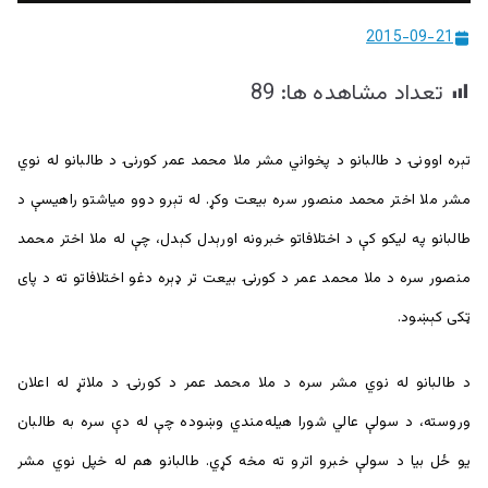
ییزو څېړنو
2015-09-21
مرکز
تعداد مشاهده ها:
89
تېره اوونۍ د طالبانو د پخواني مشر ملا محمد عمر کورنۍ د طالبانو له نوي
مشر ملا اختر محمد منصور سره بیعت وکړ. له تېرو دوو میاشتو راهیسې د
طالبانو په لیکو کې د اختلافاتو خبرونه اورېدل کېدل، چې له ملا اختر محمد
منصور سره د ملا محمد عمر د کورنۍ بیعت تر ډېره دغو اختلافاتو ته د پای
ټکی کېښود.
د طالبانو له نوي مشر سره د ملا محمد عمر د کورنۍ د ملاتړ له اعلان
وروسته، د سولې عالي شورا هيله‌مندي وښوده چې له دې سره به طالبان
يو ځل بيا د سولې خبرو اترو ته مخه کړي. طالبانو هم له خپل نوي مشر