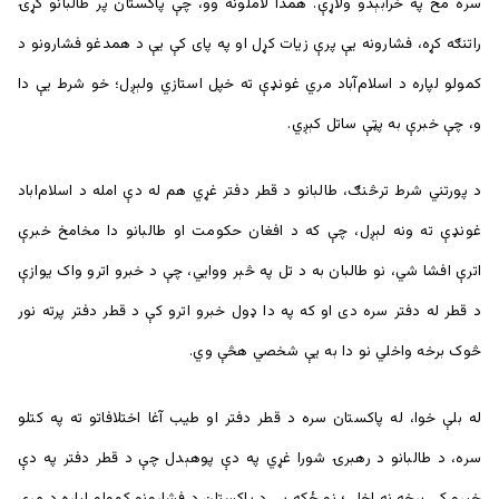
سره مخ په خرابېدو ولاړې. همدا لاملونه وو، چې پاکستان پر طالبانو کړۍ
راتنګه کړه، فشارونه يې پرې زیات کړل او په پای کې يې د همدغو فشارونو د
کمولو لپاره د اسلام‌آباد مري غونډې ته خپل استازي ولېږل؛ خو شرط يې دا
و، چې خبرې به پټې ساتل کېږي.
د پورتني شرط ترڅنګ، طالبانو د قطر دفتر غړي هم له دې امله د اسلام‌اباد
غونډې ته ونه لېږل، چې که د افغان حکومت او طالبانو دا مخامخ خبرې
اترې افشا شي، نو طالبان به د تل په څېر ووايي، چې د خبرو اترو واک یوازې
د قطر له دفتر سره دی او که په دا ډول خبرو اترو کې د قطر دفتر پرته نور
څوک برخه واخلي نو دا به یې شخصي هڅې وي.
له بلې خوا، له پاکستان سره د قطر دفتر او طیب آغا اختلافاتو ته په کتلو
سره، د طالبانو د رهبرۍ شورا غړي په دې پوهېدل چې د قطر دفتر په دې
خبرو کې برخه نه اخلي؛ نو ځکه يې د پاکستان د فشارونو کمولو لپاره د مري