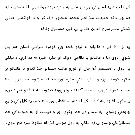
کې دا برخه په اتفاق کې وي، تر هغې به جګړه توده روانه وي. له همدې ځایه
ده چې دغه حقیقت ملا اختر محمد منصور درک کړ او د ځواکمنې حقاني
شبکې مشر سراج الدین حقاني یې خپل مرستيال وټاکه.
په بل اړخ کې د طالبانو له لیکو څخه چې څومره سیاسي کسان هم بېل
شوي، دوی بیا د طالبانو پر نظامي ځواک او جګړه اغېزه نه ده کړې. د بېلګې
په ډول د معتصم آغا جان او نورو طالب مشرانو جلا کېدو د طالبانو پر
جګړې کومه اغېزه ونه کړه؛ بلکې جګړه نوره هم توده شوه. همدا راز د ملا
محمد عمر د کورنۍ او طیب آغا له خوا راپورته کېدونکو اختلافاتو هم د دوی
پر جګړې اغېزه ونه کړه، بلکې له دغو اختلافاتو وروسته هم، په کابل کې ډېرې
چاودنې وشوې، په شمال کې هم جګړې زور واخیست او په جنوب کې هم
ستراتيژيکې ولسوالۍ (د بیلګې په ډول موسی کلا) له سقوط سره مخ شوې.