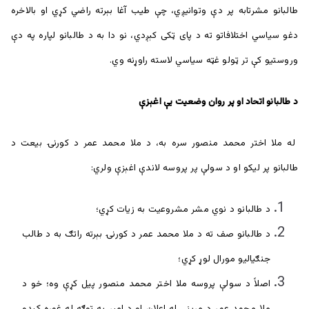
طالبانو مشرتابه پر دې وتوانیږي، چې طیب آغا بېرته راضي کړي او بالاخره
دغو سیاسي اختلافاتو ته د پای ټکی کېږدي، نو دا به د طالبانو لپاره په دې
وروستیو کې تر ټولو غټه سیاسي لاسته راوړنه وي.
د طالبانو اتحاد او پر روان وضعيت يې اغېزې
له ملا اختر محمد منصور سره به، د ملا محمد عمر د کورنۍ بیعت د
طالبانو پر ليکو او د سولې پر پروسه لاندې اغېزې ولري:
د طالبانو د نوي مشر مشروعیت به زیات کړي؛
د طالبانو صف ته د ملا محمد عمر د کورنۍ بېرته راتګ به د طالب
جنګياليو مورال لوړ کړي؛
اصلاً د سولې پروسه ملا اختر محمد منصور پيل کړې وه؛ خو د
ملا محمد عمر د مړینې له اعلان او د امیر په توګه له غوره کېدو