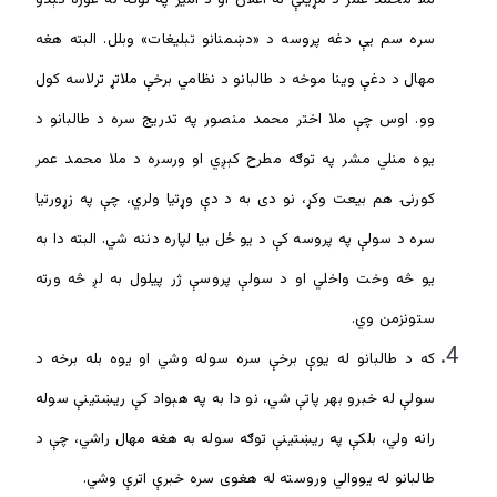
سره سم یې دغه پروسه د «دښمنانو تبلیغات» وبلل. البته هغه
مهال د دغې وینا موخه د طالبانو د نظامي برخې ملاتړ ترلاسه کول
وو. اوس چې ملا اختر محمد منصور په تدریج سره د طالبانو د
یوه منلي مشر په توګه مطرح کېږي او ورسره د ملا محمد عمر
کورنۍ هم بیعت وکړ، نو دی به د دې وړتیا ولري، چې په زړورتیا
سره د سولې په پروسه کې د یو ځل بیا لپاره دننه شي. البته دا به
یو څه وخت واخلي او د سولې پروسې ژر پیلول به لږ څه ورته
ستونزمن وي.
که د طالبانو له يوې برخې سره سوله وشي او يوه بله برخه د
سولې له خبرو بهر پاتې شي، نو دا به په هېواد کې ریښتینې سوله
رانه ولي، بلکې په ریښتینې توګه سوله به هغه مهال راشي، چې د
طالبانو له يووالي وروسته له هغوی سره خبرې اترې وشي.