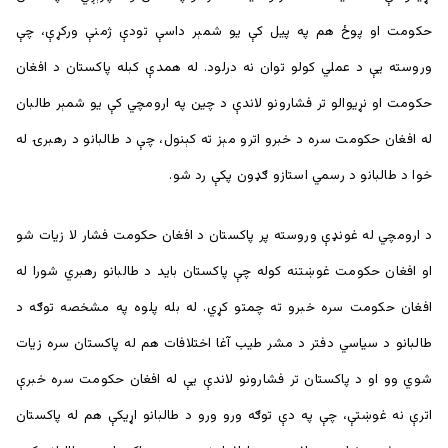
حکومت او پوځ هم په پيل کې یو شمېر داسې تودې ژمنې ورکړې، چې
وروسته یې د عملي کولو توان نه درلود. له همدې کبله پاکستان د افغان
حکومت او نړیوالو تر فشارونو لاندې د چین په ارومچي کې یو شمېر طالبان
له افغان حکومت سره د خبرو اترو مېز ته کېنول، چې د طالبانو د رهبرۍ له
خوا د طالبانو د رسمي استازو ګډون پکې رد شو.
د ارومچي له غونډې وروسته پر پاکستان د افغان حکومت فشار لا زیات شو
او افغان حکومت غوښتنه کوله چې پاکستان بايد د طالبانو رهبري شورا له
افغان حکومت سره خبرو ته چمتو کړي. له بله پلوه په مشخصه توګه د
طالبانو د سياسي دفتر د مشر طیب آغا اختلافات هم له پاکستان سره زیات
شوي وو او د پاکستان تر فشارونو لاندې يې له افغان حکومت سره خبرې
اترې نه غوښتې، چې په دې توګه ورو ورو د طالبانو اړیکې هم له پاکستان