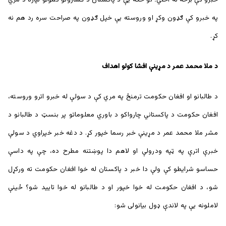
په خبرو کې ګډون وکړ او وروسته يې خپل ګډون په صراحت سره رد هم نه
کړ.
د ملا محمد عمر د مړينې افشا کولو اهداف
د طالبانو او افغان حکومت ترمنځ په مري کې د سولې له خبرو اترو وروسته،
افغان حکومت د پاکستاني چارواکو د باوري معلوماتو پر بنسټ د طالبانو د
مشر ملا محمد عمر د مړینې خبر رسما خپور کړ. د دغه خبر خپراوي د سولې
خبرې اترې په ټپه ودرولې او لاهم دا پوښتنه مطرح ده، چې په داسې
حساسو شرايطو کې ولې دا خبر د پاکستان له خوا افغان حکومت ته ورکړل
شو، د افغان حکومت له خوا خپور او د طالبانو له خوا تایید شو؟ ځينې
لاملونه يې په لاندې ډول بيانولی شو: