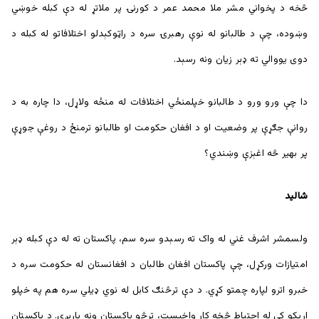
څخه د پخواني مشر ملا محمد عمر د کورنۍ پر ملاتړ له دې کبله خوښي
وښوده، چې د طالبانو له نوې رهبرۍ سره د راټوکېدلو اختلافاتو له کبله د
دوی يووالي ته ډېر زيان ونه رسېد.
دا چې ورو ورو د طالبانو خپلمنځي اختلافات له منځه ولاړل، دا چاره به د
روانې جګړې پر وضعيت او د افغان حکومت او طالبانو ترمنځ د روغې جوړې
پر بهير څه اغېزې وښندي؟
شاليد
ولسمشر اشرف غني له واک ته رسېدو سره سم، پاکستان ته له دې کبله ډېر
امتيازات ورکړل، چې پاکستان افغان طالبان د افغانستان له حکومت سره د
خبرو اترو لپاره چمتو کړي. د دې ترڅنګ کابل له نوي ډيلي سره هم په خپلو
اړیکو کې له احتیاط څخه کار واخیست، ترڅو پاکستان ونه پارېږي. د پاکستان