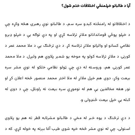
آيا د طالبانو خپلمنځي اختلافات ختم شول؟
د اختلافاتو له رامنځته کېدو سره سم، د طالبانو نوې رهبرۍ هڅه وکړه چې
د خپلو پوځي قوماندانانو ملاتړ ترلاسه کړي او په دې توګه یې د خپلو ډېرو
نظامي کسانو او واليانو ملاتړ ترلاسه کړ. د دې ترڅنګ يې د ملا محمد عمر د
کورنۍ د ملاتړ ترلاسه کولو په موخه یو شمېر پلاوي هم ولېږل. د ملا محمد
عمر کورنۍ هم، وروسته له دې چې ټولو نظامي خلکو له نوي مشر سره
بیعت وکړ، دوی هم خپل ملاتړ له ملا اختر محمد منصور څخه اعلان کړ او
نور هغه مخالفين يې هم له نوموړي سره بيعت ته راوبلل، چې د دوی له
کبله يې خپل بيعت ځنډولی و.
د دې ترڅنګ د یوه خبر له مخې د طالبانو مشرتابه قطر ته هم یو پلاوی
استولی، چې له نوي مشر څخه خپه شوی طیب آغا بېرته په خوله کړي. که د