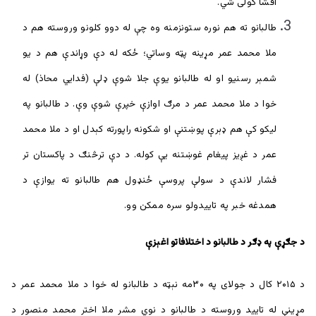
افشا کولی شي.
طالبانو ته هم نوره ستونزمنه وه چې له دوو کلونو وروسته هم د
ملا محمد عمر مړینه پټه وساتي؛ ځکه له دې وړاندې هم د یو
شمېر رسنیو او له طالبانو يوې جلا شوې ډلې (فدايي محاذ) له
خوا د ملا محمد عمر د مرګ اوازې خپرې شوې وې. د طالبانو په
لیکو کې هم ډېرې پوښتنې او شکونه راپورته کېدل او د ملا محمد
عمر د غږیز پیغام غوښتنه یې کوله. د دې ترڅنګ د پاکستان تر
فشار لاندې د سولې پروسې ځنډول هم طالبانو ته یوازې د
همدغه خبر په تاییدولو سره ممکن وو.
د جګړې په ډګر د طالبانو د اختلافاتو اغېزې
د ۲۰۱۵ کال د جولای په ۳۰مه نېټه د طالبانو له خوا د ملا محمد عمر د
مړینې له تایید وروسته د طالبانو د نوي مشر ملا اختر محمد منصور د