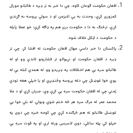
افغان حکومت ګومان کاوه، چې دا خبر به تر ډېره د طالبانو مورال
کمزوری کړي، وحدت به یې اغېزمن او د سولې پروسه به ګړندۍ
کړي. ترڅنګ به دا د حکومت بری هم په ډاګه کړي؛ خو عملا پايله
د حکومت د اټکل خلاف شوه.
پاکستان دا خبر داسې مهال افغان حکومت ته افشا کړ، چې تر
ډېره د افغان حکومت او نړیوالو تر فشارونو لاندې وو او له
طالبانو سره یې هم اختلافات په ډېریدو وو. له همدې کبله يې له
یوې خوا غوښتل چې دغه پروسه وځنډېږي او یا خپلې هغه تودې
ژمنې چې له افغان حکومت سره یې کړې وې، جبران کړي او د ملا
محمد عمر له مرګ سره هر څه ختم شوي وبولي. له بلې خوا يې
غوښتل طالبانو ته هم څرګنده کړي چې کومه خبره چې دوی په
خپلو کې پټه ساتلې، دوی لاسرسی ورته لري او په قوت سره يې