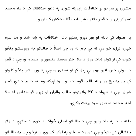
مشرۍ پر سر یو لړ اختلافات راپورته شول. په دغو اختلافاتو کې د ملا محمد
عمر کورنۍ او د قطر دفتر مشر طیب آغا مخکښ کسان وو.
په هېواد کې دننه او بهر ډېرو رسنیو دغه اختلافات په ښه شد و مد سره
خپاره کړل؛ خو دې ته یې پام نه و، چې اصلاً د طالبانو په وروستیو پنځو
کلونو کې تر ټولو زیات رول د ملا اختر محمد منصور و. همدی و، چې د قطر
د سولې خبرو اترو بهیر یې پيل کړ او همدی و، چې په وروستیو پنځو کلونو
کې یې په نېغ ډول له طالب قوماندانانو سره اړیکه وه. همدا بیا د دې لامل
شول، چې د هېواد د ۳۴ ولایتونو طالب والیان او ډېری قومندانان له ملا
اختر محمد منصور سره بیعت وکړي.
دلته باید په یاد ولرو چې د طالبانو اصلي ځواک د دوی د جګړې د ډګر
جنګيالي دي، ترڅو چې دوی د طالبانو په لیکو کې وي او ترڅو چې په طالبانو