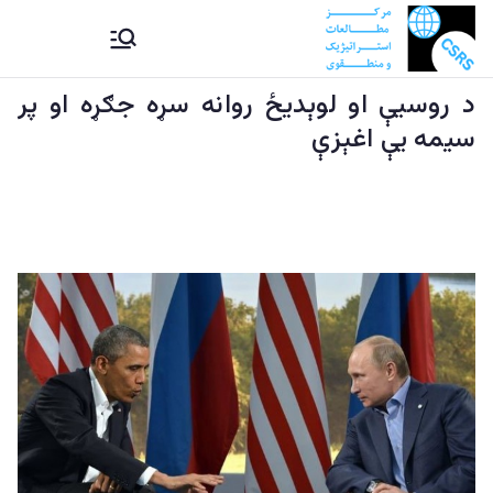
Ski
CSRS |
مرکز مطالعات استراتیژيک و
t
منطقوی دستراتېژیکو او
conten
د روسیې او لوېدیځ روانه سړه جګړه او پر
مرکز
سیمه ییزو څېړنو مرکز
سیمه یې اغېزې
مطالعات
استراتیژيک
و منطقوی |
د
ستراتېژیکو
او سیمه