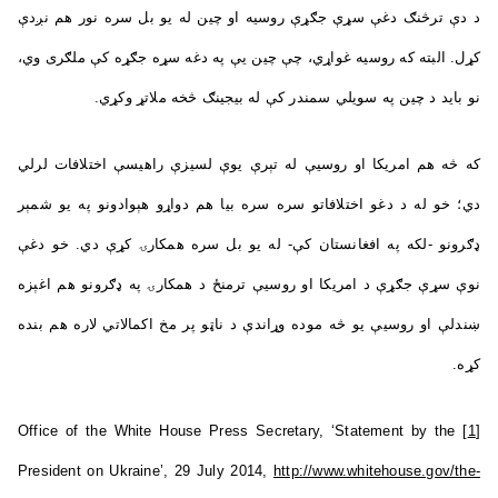
د دې ترڅنګ دغې سړې جګړې روسیه او چین له یو بل سره نور هم نږدې
کړل. البته که روسیه غواړي، چې چین یې په دغه سړه جګړه کې ملګری وي،
نو باید د چین په سویلي سمندر کې له بیجینګ څخه ملاتړ وکړي.
که څه هم امریکا او روسیې له تېرې یوې لسیزې راهیسې اختلافات لرلي
دي؛ خو له د دغو اختلافاتو سره سره بیا هم دواړو هېوادونو په یو شمېر
ډګرونو -لکه په افغانستان کې- له یو بل سره همکارۍ کړې دي. خو دغې
نوې سړې جګړې د امریکا او روسیې ترمنځ د همکارۍ په ډګرونو هم اغېزه
ښندلې او روسیې یو څه موده وړاندې د ناټو پر مخ اکمالاتي لاره هم بنده
کړه.
Office of the White House Press Secretary, ‘Statement by the
[1]
President on Ukraine’, 29 July 2014,
http://www.whitehouse.gov/the-