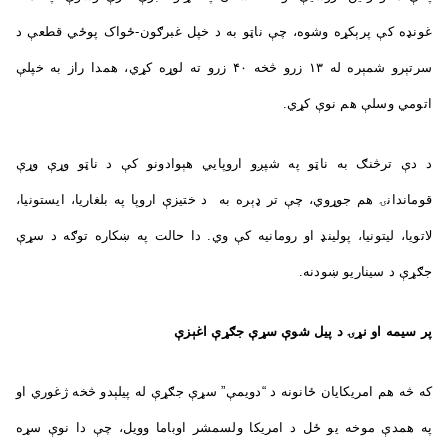
غونډه کې پرېکړه وشوه، چې ناټو به د خپل غبرګون-ځواک پوځي قطعې د
سرتېرو شمېره له ۱۳ زرو څخه ۴۰ زرو ته لوړه کړي، همدا راز به خپلې
اتومي وسلې هم نوې کړي.
د دې ترڅنګ به ناټو په شپږو اروپايي هېوادونو کې د ناټو وړې وړې
قوماندانۍ هم جوړوي، چې تر ډېره به د ختیزې اروپا په بلغاریا، ایستونیا،
لاتویا، لیتونیا، پولینډ او رومانیه کې وي. دا حالت په ښکاره توګه د سړې
جګړې د سیناریو ښودنه.
پر سیمه او نړۍ د پيل شوې سړې جګړې اغېزې
که څه هم امریکایان ځانونه د “دویمې” سړې جګړې له پيلېدو څخه ژغوري او
په همدې موخه یو ځل د امریکا ولسمشر اوباما وویل، چې دا نوې سړه