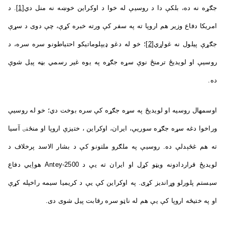
جګړه نه ده، بلکې دا د روسیې له خوا د اوکراین خوښه نه منل دي
[1]
. د
امریکا دفاع وزیر هم اروپا ته په سفر کې ورته خبره کړې، چې دوی د سړې
جګړې پیلول نه غواړي
[2]
؛ خو له دغو ډيپلوماتیکو احتیاطونو سره سره، د
روسیې او لویدیځ ترمنځ نوې سړه جګړه په یوه غیر رسمي بڼه پيل شوې
ده.
اوسمهال روسیه او لویدیځ په سړه جګړه کې سره بوخت دي؛ خو له روسیې
وراخوا دغه سړه جګړه سوریې، ايران، اوکراین ، ختیزې اروپا او منځنۍ آسیا
ته هم غځېدلې ده. روسیې په ملګرو ملتونو کې د بشار الاسد پرخلاف د
لویدیځ قراردادونه ویټو کړل او ايران ته یې د Antey-2500 هواِيي دفاع
سیستم پلورلو وړاندیز کړی. په اوکراین کې یې د کریمیا سیمه راخپله کړې
او په ختیځه اروپا کې یې هم له ناټو سره رقابت پيل شوی دی.