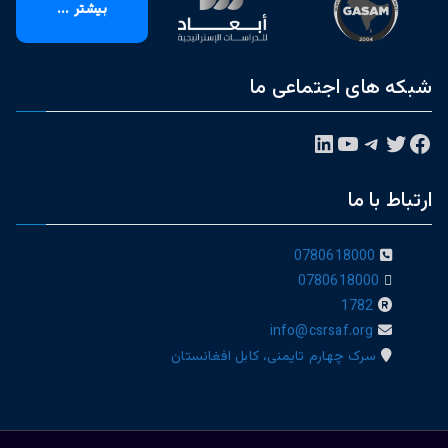
بیشتر ...
شبکه های اجتماعی ما
فیس‌بوک
توییتر
تلگرام
یوتیوب
لینکداین
ارتباط با ما
0780618000
0780618000
1782
info@csrsaf.org
سرک چهارم تایمنی، کابل افغانستان