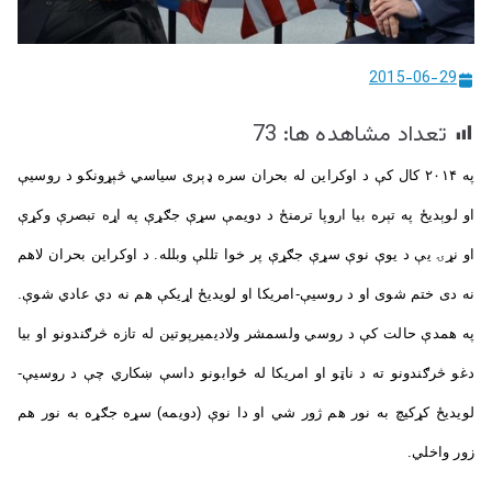
ییزو څېړنو
مرکز
2015-06-29
تعداد مشاهده ها:
73
په ۲۰۱۴ کال کې د اوکراین له بحران سره ډېری سیاسي څېړونکو د روسیې
او لوېدیځ په تېره بيا اروپا ترمنځ د دویمې سړې جګړې په اړه تبصرې وکړې
او نړۍ یې د یوې نوې سړې جګړې پر خوا تللې وبلله. د اوکراین بحران لاهم
نه دی ختم شوی او د روسیې-امریکا او لویدیځ اړیکې هم نه دي عادي شوې.
په همدې حالت کې د روسي ولسمشر ولاديميرپوتین له تازه څرګندونو او بيا
دغو څرګندونو ته د ناټو او امريکا له ځوابونو داسې ښکاري چې د روسیې-
لویدیځ کړکیچ به نور هم ژور شي او دا نوې (دويمه) سړه جګړه به نور هم
زور واخلي.