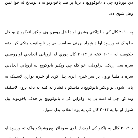
دې تورناوه چې د يانوکووېچ د بريا پر ضد پاڅونونو ته د لویدیځ له خوا لمن
وهل شوې ده.
په ۲۰۱۰ کال کې بیا ټاکنې وشوې او دا ځل روس‌پلوي وېکټریانوکووېچ يو ځل
بيا واک ته ورسېد اوا د هېواد بهرنی سیاست يې پر ناپېیلتوب متکي کړ. دغه
حکومت له ۲۰۱۰ څخه تر ۲۰۱۳ کال پورې له اروپايي اتحادیې او روسیې
سره ښې اړیکې درلودلې، خو کله چې وېکټر یانوکوېچ له اروپايي اتحادیې
سره د ملتیا تړون پر سر خبرې اترې پيل کړی او خبره یوازې لاسلیک ته
پاتې شوه، نو وېکټر یانوکوېچ د ماسکو د فشار له کبله په دغه تړون لاسلیک
ونه کړ، چې له امله یې په اوکراین کې د يانوکووېچ پر خلاف پاڅونونه پیل
شول او بيا په ۲۰۱۴ کال کې په يوه انقلاب بدل شول.
د ۲۰۱۴ کال په ټاکنو کې لویدیځ پلوي سوداګر پوروشېنکو واک ته ورسېد او