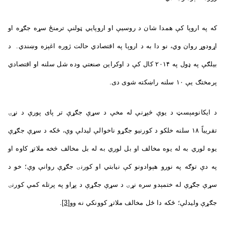
که په اروپا کې همدا شان د روسیې او اروپايي ټولنې ترمنځ سړه جګړه او
اړودوړ روان وي، نو دا به د اروپا په اقتصادي حالت ژوره اغېزه وښندي. د
بیلګې په ډول په ۲۰۱۴ کال کې د اوکراین صنعتي وده شل سلنه او اقتصادي
پرمختګ یې ۱۰ سلنه راښکته شوی دی.
د ایکانومېسټ د یوې څېړنې له مخې د سړې جګړې تر پای پورې د نړۍ
تقریباً ۱۸ سلنه خلکو د کورنیو جګړو ناخوالې لیدلې وې، ځکه د سړې جګړې
یوه لوري به له یوه مخالف او بل لوري به له بل مخالف څخه ملاتړ کاوه او
په دې توګه په نورو هېوادونو کې نيابتي او کورنۍ جګړې روانې وې؛ خو د
سړې جګړې له ختمېدو سره نړۍ د سړې جګړې د پړاو په پرتله کمې کورنۍ
جګړې ولیدلې؛ ځکه دا ځل مخالف ملاتړ کوونکي نه وو
[3]
.