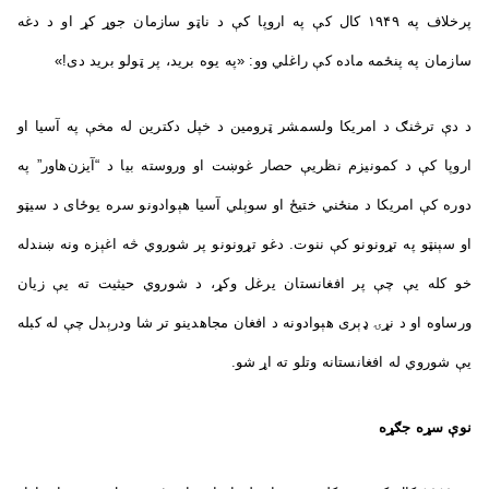
پرخلاف په ۱۹۴۹ کال کې په اروپا کې د ناټو سازمان جوړ کړ او د دغه
سازمان په پنځمه ماده کې راغلي وو: «په یوه برید، پر ټولو برید دی!»
د دې ترڅنګ د امریکا ولسمشر ټرومین د خپل دکترین له مخې په آسیا او
اروپا کې د کمونیزم نظریې حصار غوښت او وروسته بیا د “آیزن‌هاور” په
دوره کې امریکا د منځني ختیځ او سوېلي آسیا هېوادونو سره یوځای د سیټو
او سېنټو په تړونونو کې ننوت. دغو تړونونو پر شوروي څه اغېزه ونه ښندله
خو کله یې چې پر افغانستان یرغل وکړ، د شوروي حیثیت ته يې زيان
ورساوه او د نړۍ ډېری هېوادونه د افغان مجاهدینو تر شا ودرېدل چې له کبله
یې شوروي له افغانستانه وتلو ته اړ شو.
نوې سړه جګړه