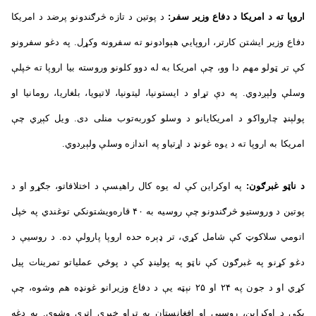
اروپا ته د امریکا د دفاع وزیر سفر:
د پوتین د تازه څرګندونو پرضد د امریکا
دفاع وزیر ایشتن کارتر، اروپايي هېوادونو ته سفرونه وکړل. په دغو سفرونو
کې تر ټولو مهم دا وو، چې امریکا به له دوو کلونو وروسته بیا اروپا ته خپلې
وسلې ولېږدوي. په دې تړاو د ایستونیا، لیتونیا، لاتیویا، بلغاریا، رومانیا او
پولېنډ چارواکو د امریکایانو د وسلو کوربه‌توب منلی دی. ویل کېږي چې
امریکا به اروپا ته د یوه غونډ د اړتیاو په اندازه وسلې ولېږدوي.
د ناټو غبرګون:
په اوکراین کې له یوه کال راهیسې د اختلافاتو، جګړو او د
پوتین د وروستيو څرګندونو چې روسیه به ۴۰ قاره‌ویشتونکي توغندي په خپل
اتومي سلاکوټ کې شامل کړي، تر ډېره حده اروپا پارولې ده. د روسیې د
دغو کړنو په غبرګون کې ناټو په پولینډ کې د پوځي عملیاتو تمرینات پيل
کړي او د جون په ۲۴ او ۲۵ نېټه یې د دفاع وزیرانو غونډه هم وشوه، چې
پکې د اوکراین، روسیې او افغانستان په تړاو خبرې اترې وشوې. په دغه