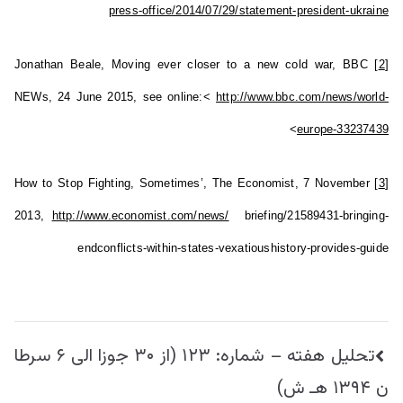
press-office/2014/07/29/statement-president-ukraine
Jonathan Beale, Moving ever closer to a new cold war, BBC
[2]
NEWs, 24 June 2015, see online:<
http://www.bbc.com/news/world-
>
europe-33237439
How to Stop Fighting, Sometimes’, The Economist, 7 November
[3]
2013,
http://www.economist.com/news/
briefing/21589431-bringing-
endconflicts-within-states-vexatioushistory-provides-guide
راهبری
تحليل هفته – شماره: ۱۲۳ (از ۳۰ جوزا الی ۶ سرطا
نوشته
ن ۱۳۹۴ هـ ش)