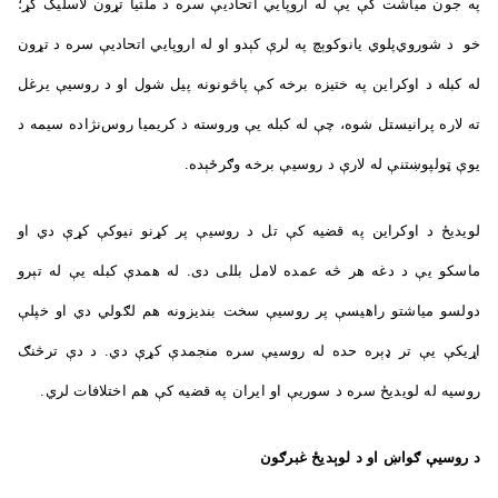
په جون مياشت کې يې له اروپايي اتحادیې سره د ملتیا تړون لاسلیک کړ؛
خو د شوروي‌پلوي یانوکوېچ په لرې کېدو او له اروپايي اتحادیې سره د تړون
له کبله د اوکراین په ختیزه برخه کې پاڅونونه پیل شول او د روسیې یرغل
ته لاره پرانیستل شوه، چې له کبله یې وروسته د کریمیا روس‌نژاده سیمه د
یوې ټولپوښتنې له لارې د روسیې برخه وګرځېده.
لویدیځ د اوکراین په قضیه کې تل د روسیې پر کړنو نیوکې کړې دي او
ماسکو یې د دغه هر څه عمده لامل بللی دی. له همدې کبله يې له تېرو
دولسو میاشتو راهیسې پر روسیې سخت بندیزونه هم لګولي دي او خپلې
اړیکې یې تر ډېره حده له روسیې سره منجمدې کړې دي. د دې ترڅنګ
روسیه له لویدیځ سره د سوریې او ايران په قضیه کې هم اختلافات لري.
د روسيې ګواښ او د لوېديځ غبرګون