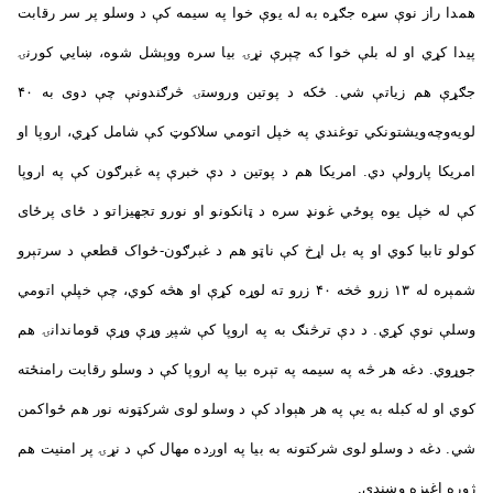
همدا راز نوې سړه جګړه به له یوې خوا په سیمه کې د وسلو پر سر رقابت
پيدا کړي او له بلې خوا که چېرې نړۍ بیا سره ووېشل شوه، ښايي کورنۍ
جګړې هم زیاتې شي. ځکه د پوتین وروستۍ څرګندونې چې دوی به ۴۰
لويه‌وچه‌ویشتونکي توغندي په خپل اتومي سلاکوټ کې شامل کړي، اروپا او
امریکا پارولې دي. امریکا هم د پوتين د دې خبرې په غبرګون کې په اروپا
کې له خپل یوه پوځي غونډ سره د ټانکونو او نورو تجهیزاتو د ځای پرځای
کولو تابيا کوي او په بل اړخ کې ناټو هم د غبرګون-ځواک قطعې د سرتېرو
شمېره له ۱۳ زرو څخه ۴۰ زرو ته لوړه کړې او هڅه کوي، چې خپلې اتومي
وسلې نوې کړي. د دې ترڅنګ به په اروپا کې شپږ وړې وړې قوماندانۍ هم
جوړوي. دغه هر څه په سیمه په تېره بیا په اروپا کې د وسلو رقابت رامنځته
کوي او له کبله به یې په هر هېواد کې د وسلو لوی شرکټونه نور هم ځواکمن
شي. دغه د وسلو لوی شرکتونه به بیا په اوږده مهال کې د نړۍ پر امنیت هم
ژوره اغېزه وښندي.