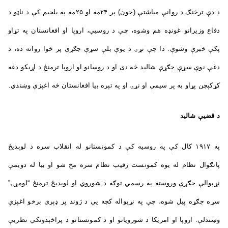
د دې ترڅنګ د روانې مياشتې (جون) پر ۲۴مه او ۲۵مه په بلجيم کې د ناټو د
دفاع وزیرانو غونډه هم وشوه، چې د روسیې، اروپا او افغانستان په تړاو
پکې خبرې وشوې. دا چې نړۍ د یوې بلې سړې جګړې پر خوا روانه ده، د
دغې نوې سړې جګړې شالید څه دی او د روسانو او اروپا ترمنځ د اړیکو دغه
کړکېچن پړاو به پر سیمې او نړۍ او په تېره بيا افغانستان څه اغېزې وښندي.
د قضیې شالید
په ۱۹۱۷ کال کې په روسیه کې د کمونستانو له انقلاب سره د لوېديځ
پانګوال نظام له یوه کمونست رقیب نظام سره مخ شو او بيا له دویمې
نړېوالې جګړې وروسته په رسمي توګه د شوروي او لوېدیځ ترمنځ “لومړۍ”
سړه جګړه پیل شوه، چې په نړيواله کچه يې د ژوند پر ډېری برخو اغېزې
وښندلې. اروپا او امریکا د شورویانو او د کمونستانو د پراخېدونکي نظریې