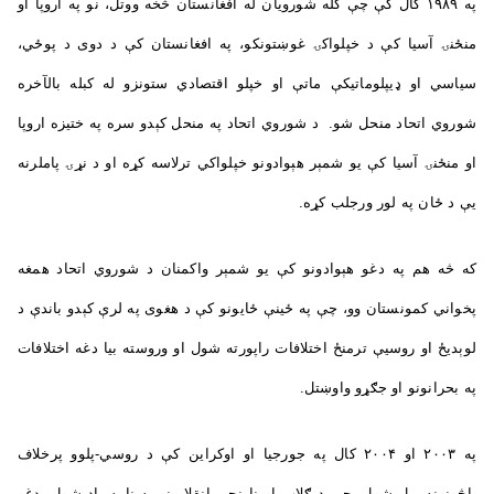
په ۱۹۸۹ کال کې چې کله شورویان له افغانستان څخه ووتل، نو په اروپا او
منځنۍ آسیا کې د خپلواکۍ غوښتونکو، په افغانستان کې د دوی د پوځي،
سیاسي او ډيپلوماتیکې ماتې او خپلو اقتصادي ستونزو له کبله بالآخره
شوروي اتحاد منحل شو. د شوروي اتحاد په منحل کېدو سره په ختیزه اروپا
او منځنۍ آسیا کې یو شمېر هېوادونو خپلواکي ترلاسه کړه او د نړۍ پاملرنه
یې د ځان په لور ورجلب کړه.
که څه هم په دغو هېوادونو کې یو شمېر واکمنان د شوروي اتحاد همغه
پخواني کمونستان وو، چې په ځینې ځایونو کې د هغوی په لرې کېدو باندې د
لوېدیځ او روسیې ترمنځ اختلافات راپورته شول او وروسته بیا دغه اختلافات
په بحرانونو او جګړو واوښتل.
په ۲۰۰۳ او ۲۰۰۴ کال په جورجیا او اوکراین کې د روسي‌-پلوو پرخلاف
پاڅونونه پيل شول، چې د ګلاب او نارنجي انقلابونو په نامه یاد شول. دغو