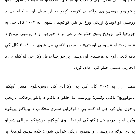
پاڅونونو روسي‌پلوي واکمنان ګوښه کېدو ته اړايستل او له کبله یې د
روسیې او لویدیځ اړیکې ورځ تر بلې کړکیچنې شوې. په ۲۰۰۳ کال چې په
جورجیا کې لویدیځ پلوی حکومت راغی نو د جورجیا او د روسیې ترمنځ د
«ابخازیه» او «سویلي اوزیتي» په سیمو لانجې پيل شوې. په ۲۰۰۸ کال کې
دغه لانجې اوج ته ورسېدې او روسیې پر جورجیا یرغل وکړ چې له کبله یې د
ابخازیې سیمې خپلواکي اعلان کړه.
همدا راز په ۲۰۰۴ کال کې په اوکراین کې روس-پلوي مشر “وېکټر
یانوکووېچ” ټاکنې وګټلې؛ وروسته بيا خلکو د ټاکنو د پایلو پرخلاف نارنجي
پاڅون پيل کړ، چې له کبله یې د اوکراین سترې محکمې د بیاټاکنو پرېکړه
وکړه او په دویم ځل ټاکنو کې لویدیځ پلوي “وېکټور یوشېنکو” بريالی شو او
په دې توګه د روسيې او لویدیځ اړیکې خرابې شوې؛ ځکه پوتین لویدیځ پر