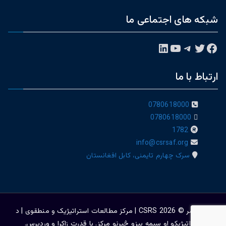
شبکه های اجتماعی ما
فیس‌بوک
توییتر
تلگرام
یوتیوب
لینکداین
ارتباط با ما
0780618000
0780618000
1782
info@csrsaf.org
سرک چهارم تایمنی، کابل افغانستان
حق نشر © 2026
CSRS | مرکز مطالعات استراتیژيک و منطقوی | د
ستراتېژیکو او سیمه ییزو څېړنو مرکز
. با قدرت
زاکرا
و
وردپرس
.