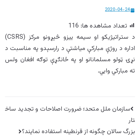
ییزو څېړنو
2020-04-24
مرکز
تعداد مشاهده ها:
116
د ستراتیژیکو او سیمه ییزو څېړونو مرکز (CSRS)
اداره د روژې مبارکې میاشتې د رارسېدو په مناسبت د
نړۍ ټولو مسلمانانو او په ځانګړې توګه افغان ولس
ته مبارکي وايي.
راهبری
سازمان ملل متحد؛ ضرورت اصلاحات و تجدید ساخ
نوشته
تار
بزرگ سالان چگونه از قرنطینه استفاده نمایند؟