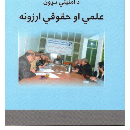
ییزو څېړنو
مرکز