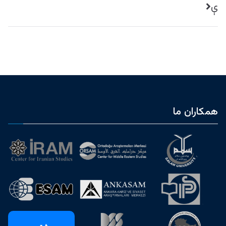
ې
همکاران ما