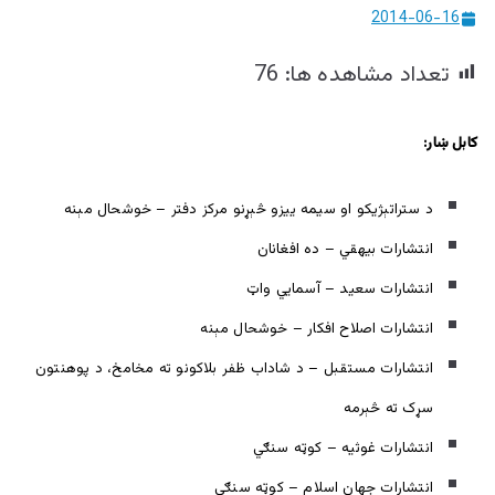
2014-06-16
تعداد مشاهده ها:
76
کابل ښار:
د ستراتېژيکو او سيمه ييزو څېړنو مرکز دفتر – خوشحال مېنه
انتشارات بيهقي – ده افغانان
انتشارات سعيد – آسمایي واټ
انتشارات اصلاح افکار – خوشحال مېنه
انتشارات مستقبل – د شاداب ظفر بلاکونو ته مخامخ، د پوهنتون
سړک ته څېرمه
انتشارات غوثيه – کوټه سنګي
انتشارات جهان اسلام – کوټه سنګي