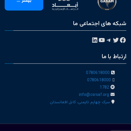
بیشتر ...
شبکه های اجتماعی ما
فیس‌بوک
توییتر
تلگرام
یوتیوب
لینکداین
ارتباط با ما
0780618000
0780618000
1782
info@csrsaf.org
سرک چهارم تایمنی، کابل افغانستان