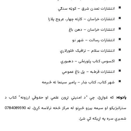
انتشارات تمدن شرق – کوټه سنګي
انتشارات خراسان – کارته چهار، عروج پلازا
انتشارات خراسان – دهن باغ
انتشارات رسالت – شهر نو
انتشارات سلام – ترافيک څلورلارې
اکسوس کتاب پلورنځی – دهبوري
انتشارات قرطبه – پل باغ عمومي
شهر کتاب، کتاب ښار – پامير سينما ته څېرمه
يادونه:
که غواړئ، چې “د امنيتي تړون علمي او حقوقي ارزونه” کتاب د
ستراتېژيکو او سيمه ييزو څېړنو له مرکز څخه ترلاسه کړئ، له 0784089590
شمېرې سره په اړيکه کې شئ.