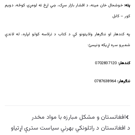
پته:
خوشحال خان مينه، د افشار بازار سړک، ښي اړخ ته لومړۍ کوڅه، دويم
کور – کابل
په کندهار او ننګرهار ولايتونو کې د کتاب د ترلاسه کولو لپاره، له لاندې
شمېرو سره اړيکه ونيسئ:
کندهار:
0702837120
ننګرهار:
0787638964
راهبری
افغانستان و مشکل مبارزه با مواد مخدر
نوشته
د افغانستان د راتلونکي بهرني سياست سترې اړتياو