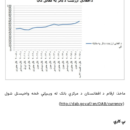
ماخذ: ارقام د افغانستان د مرکزي بانک له ویبپاڼې څخه واخیستل شول
)
http://dab.gov.af/en/DAB/currency
(
بې کاري