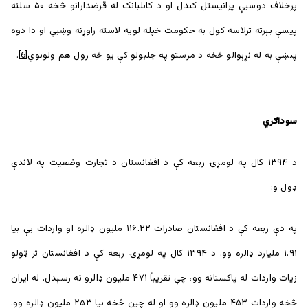
پرخلاف دوسیې پرانیستل کېدل او د کابلبانک له قرضدارانو څخه ۵۰ سلنه
پيسې بېرته ترلاسه کول به حکومت خپله لویه لاسته راوړنه وښيي او دا دوه
پېښې به له نړېوالو څخه د مرستو په جلبولو کې يو څه رول هم ولوبوي
[6]
.
سوداګري
د ۱۳۹۴ کال په لومړۍ ربعه کې د افغانستان د تجارت وضعیت په لاندې
ډول و:
په دې ربعه کې د افغانستان صادرات ۱۱۶.۲۲ ملیون ډالره او واردات یې بیا
۱.۹۱ ملیارد ډالره وو. د ۱۳۹۴ کال په لومړۍ ربعه کې د افغانستان تر ټولو
زیات واردات له پاکستانه وو، چې تقریباً ۴۷۱ ملیون ډالرو ته رسېدل. له ایران
څخه واردات ۴۵۳ ملیون ډالره وو او له چین څخه بیا ۲۵۳ ملیون ډالره وو.