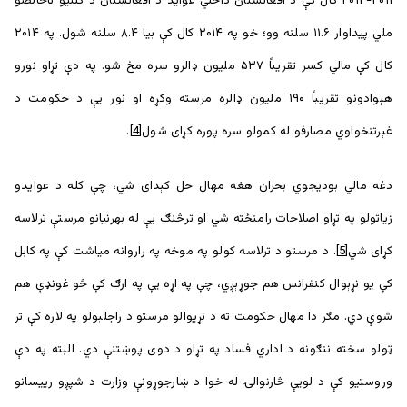
۲۰۱۱-۲۰۱۲ کال کې د افغانستان داخلي عواید د افغانستان د کلنيو ناخالصو
ملي پيداوار ۱۱.۶ سلنه وو؛ خو په ۲۰۱۴ کال کې بیا ۸.۴ سلنه شول. په ۲۰۱۴
کال کې مالي کسر تقریباً ۵۳۷ ملیون ډالرو سره مخ شو. په دې تړاو نورو
هېوادونو تقریباً ۱۹۰ ملیون ډالره مرسته وکړه او نور یې د حکومت د
غېرتنخواوي مصارفو له کمولو سره پوره کړای شول
[4]
.
دغه مالي بودیجوي بحران هغه مهال حل کېدای شي، چې کله د عوایدو
زیاتولو په تړاو اصلاحات رامنځته شي او ترڅنګ یې له بهرنیانو مرستې ترلاسه
کړای شي
[5]
. د مرستو د ترلاسه کولو په موخه په راروانه میاشت کې په کابل
کې یو نړېوال کنفرانس هم جوړېږي، چې په اړه یې په ارګ کې څو غونډې هم
شوې دي. مګر دا مهال حکومت ته د نړيوالو مرستو د راجلبولو په لاره کې تر
ټولو سخته ننګونه د اداري فساد په تړاو د دوی پوښتنې دي. البته په دې
وروستیو کې د لویې څارنوالۍ له خوا د ښارجوړونې وزارت د شپږو ريیسانو