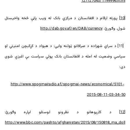
127727043/1199996.html
[10]
پورته ارقام د افغانستان د مرکزي بانک له ویب پاڼې څخه واخیستل
شول. وګورئ:
http://dab.gov.af/en/DAB/currency
[11] د سراي شهزاده د صرافانو ټولنه وايي: د هېواد د کړکېچن امنیتي او
سیاسي وضعیت له امله د افغانستان بانک پولي سیاست بې اغېزې شوی
دی:
http://www.spogmairadio.af/spogmai-news/economical/5101-
2015-08-11-03-34-50
[12]
د كارپوهانو د نظرونو لوستلو لپاره وګورئ:
http://www.bbc.com/pashto/afghanistan/2015/08/150818_ma_doll