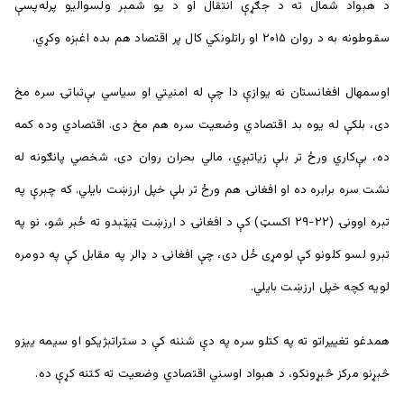
د هېواد شمال ته د جګړې انتقال او د يو شمېر ولسوالیو پرله‌پسې
سقوطونه به د روان ۲۰۱۵ او راتلونکي کال پر اقتصاد هم بده اغېزه وکړي.
اوسمهال افغانستان نه یوازې دا چې له امنیتي او سیاسي بې‌ثباتۍ سره مخ
دی، بلکې له یوه بد اقتصادي وضعیت سره هم مخ دی. اقتصادي وده کمه
ده، بې‌کاري ورځ تر بلې زياتېږي، مالي بحران روان دی، شخصي پانګونه له
نشت سره برابره ده او افغانۍ هم ورځ تر بلې خپل ارزښت بایلي. که چېرې په
تېره اوونۍ (۲۲-۲۹ اکسټ) کې د افغانۍ د ارزښت ټيټېدو ته ځېر شو، نو په
تېرو لسو کلونو کې لومړی ځل دی، چې افغانۍ د ډالر په مقابل کې په دومره
لویه کچه خپل ارزښت بایلي.
همدغو تغييراتو ته په کتلو سره په دې شننه کې د ستراتېژيکو او سيمه ييزو
څېړنو مرکز څېړونکو، د هېواد اوسني اقتصادي وضعيت ته کتنه کړې ده.