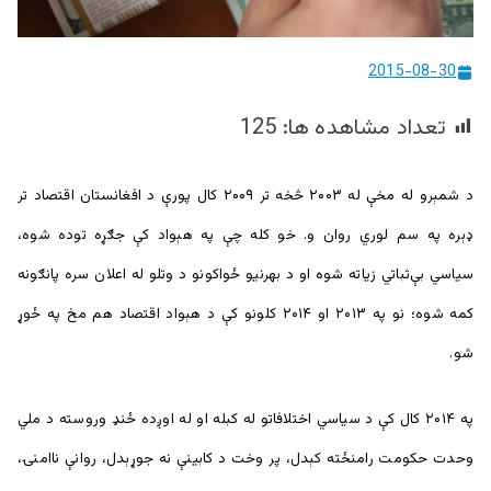
ییزو څېړنو
مرکز
2015-08-30
تعداد مشاهده ها:
125
د شمېرو له مخې له ۲۰۰۳ څخه تر ۲۰۰۹ کال پورې د افغانستان اقتصاد تر
ډېره په سم لوري روان و. خو کله چې په هېواد کې جګړه توده شوه،
سیاسي بې‌ثباتي زياته شوه او د بهرنيو ځواکونو د وتلو له اعلان سره پانګونه
کمه شوه؛ نو په ۲۰۱۳ او ۲۰۱۴ کلونو کې د هېواد اقتصاد هم مخ په ځوړ
شو.
په ۲۰۱۴ کال کې د سیاسي اختلافاتو له کبله او له اوږده ځنډ وروسته د ملي
وحدت حکومت رامنځته کېدل، پر وخت د کابینې نه جوړېدل، روانې ناامنۍ،