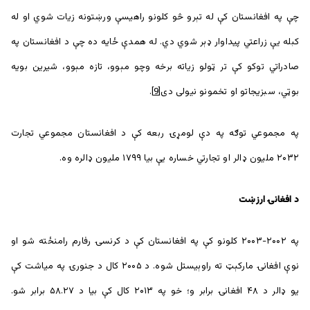
چې په افغانستان کې له تېرو څو کلونو راهیسې ورښتونه زیات شوي او له
کبله یې زراعتي پيداوار ډېر شوي دي. له همدې ځایه ده چې د افغانستان په
صادراتي توکو کې تر ټولو زیاته برخه وچو مېوو، تازه مېوو، شیرین بویه
بوټي، سبزیجاتو او تخمونو نیولی دی
[9]
.
په مجموعي توګه په دې لومړۍ ربعه کې د افغانستان مجموعي تجارت
۲۰۳۲ ملیون ډالر او تجارتي خساره یې بیا ۱۷۹۹ ملیون ډالره وه.
د افغانۍ ارزښت
په ۲۰۰۲-۲۰۰۳ کلونو کې په افغانستان کې د کرنسۍ رفارم رامنځته شو او
نوې افغانۍ مارکېټ ته راوېیستل شوه. د ۲۰۰۵ کال د جنورۍ په میاشت کې
یو ډالر د ۴۸ افغانۍ برابر و؛ خو په ۲۰۱۳ کال کې بیا د ۵۸.۲۷ برابر شو.