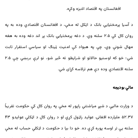
افغانستان په اقتصاد اغېزه وکړه.
د آسیا پرمختیايي بانک د اټکل له مخې، د افغانستان اقتصادي وده به په
روان کال کې ۲.۵ سلنه وي. د دغه پرمختیايي بانک پر اند دغه وده به هغه
مهال شونې وي، چې په هېواد کې امنیت ټینګ او سیاسي استقرار ثابت
شي؛ خو که اوسنیو حالاتو او شرايطو ته ځیر شو، نو لرې برېښي چې ۲.۵
سلنه اقتصادي وده دې هم ترلاسه کړای شي.
مالي بودیجه
د وزارت مالیې د شپږ میاشتني راپور له مخې په روان کال کې حکومت تقریباً
۵۲.۳۷ ملیارده افغانۍ عواید راټول کړي او د روان کال د اټکلي عوایدو ۴۳
سلنه یې تر اوسه پوره کړې ده. خو دا بیا د حکومت د اټکلي حساب له مخې