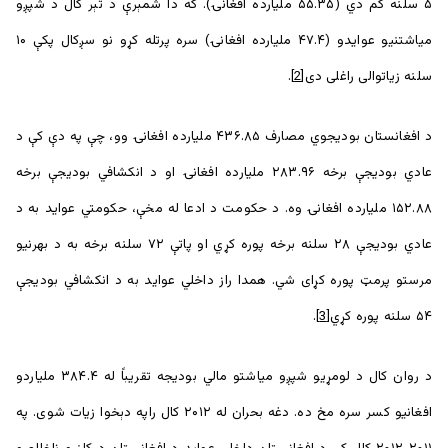
۵ سلنه کم دي (۵۵.۳۵ ملیارده افغانۍ). که دا شمېرې د تېر کال د شپږو
میاشتنیو عوایدو (۴۷.۴ ملیارده افغانۍ) سره پرتله کړو نو سږکال پکې ۱۰
سلنه زیاتوالی راغلی دی
[2]
.
د افغانستان بودیجوي مصارف ۴۳۶.۸۵ ملیارده افغانۍ وو، چې په دې کې د
عادي بودیجې برخه ۲۸۳.۹۶ ملیارده افغانۍ او د انکشافي بودیجې برخه
۱۵۲.۸۸ ملیارده افغانۍ وه. د حکومت د ادعا له مخې، حکومتي عواید به د
عادي بودیجې ۲۸ سلنه برخه پوره کړي او پاتې ۷۲ سلنه برخه به د بهرنیو
مرستو پرمټ پوره کړای شي. همدا راز داخلي عواید به د انکشافي بودیجې
۵۴ سلنه پوره کړي
[3]
.
د روان کال د لومړیو شپږو میاشتو مالي بودیجه تقریباً له ۳۸۴.۴ ملیاردو
افغانیو کسر سره مخ ده. دغه بحران له ۲۰۱۲ کال راپه دېخوا زیات شوی. په