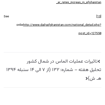
ar_rates_increas_in_afghaistan_
See
[13]
onlie
http://www.dailyafghanistan.com/national_detail.php?
post_id=127558
راهبری
تاثیرات عملیات الماس در شمال کشور
نوشته
تحليل هفته – شماره: ۱۳۲ (از ۷ الی ۱۴ سنبله ۱۳۹۴
هـ ش)