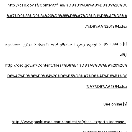
http://cso.gov.af/Content/files/%D8%B1%D8%A8%D8%B9%20%D8
%A7%D9%88%D9%84%20%D9%88%D8%A7%D8%B1%D8%AF%D8%A
7%D8%AA%201394.xlsx
[8]
د 1394 كال د لومړۍ ربعې د صادراتو لپاره وګورئ، د مرکزي احصائيوی
ارقام:
http://cso.gov.af/Content/files/%D8%B1%D8%A8%D8%B9%20%20%
D8%A7%D9%88%D9%84%20%D8%B5%D8%A7%D8%AF%D8%B1%D8
%A7%D8%AA1394.xlsx
See online:
[9]
http://www.pashtovoa.com/content/afghan-exports-increase-