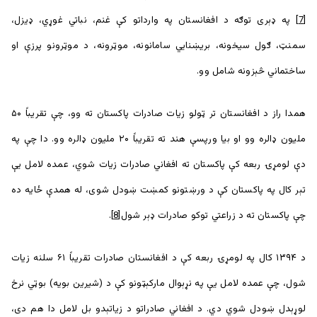
[7]
په ډېری توګه د افغانستان په وارداتو کې غنم، نباتي غوړي، ډیزل،
سمنټ، ګول سيخونه، بریښنايي سامانونه، موټرونه، د موټرونو پرزې او
ساختماني څېزونه شامل وو.
همدا راز د افغانستان تر ټولو زیات صادرات پاکستان ته وو، چې تقریباً ۵۰
ملیون ډالره وو او بیا ورپسې هند ته تقریباً ۲۰ ملیون ډالره وو. دا چې په
دې لومړۍ ربعه کې پاکستان ته افغاني صادرات زیات شوي، عمده لامل یې
تېر کال په پاکستان کې د ورښتونو کمښت ښودل شوی، له همدې ځایه ده
چې پاکستان ته د زراعتي توکو صادرات ډېر شول
[8]
.
د ۱۳۹۴ کال په لومړۍ ربعه کې د افغانستان صادرات تقریباً ۶۱ سلنه زیات
شول، چې عمده لامل یې په نړېوال مارکېټونو کې د (شیرین بویه) بوټي نرخ
لوړېدل ښودل شوي دي. د افغاني صادراتو د زیاتېدو بل لامل دا هم دی،