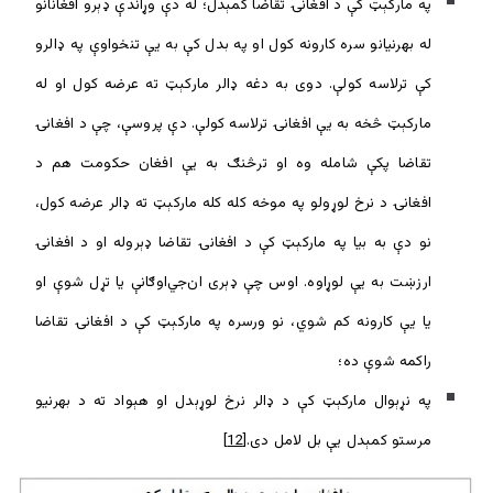
په مارکېټ کې د افغانۍ تقاضا کمېدل؛ له دې وړاندې ډېرو افغانانو
له بهرنیانو سره کارونه کول او په بدل کې به یې تنخواوې په ډالرو
کې ترلاسه کولې. دوی به دغه ډالر مارکېټ ته عرضه کول او له
مارکېټ څخه به یې افغانۍ ترلاسه کولې. دې پروسې، چې د افغانۍ
تقاضا پکې شامله وه او ترڅنګ به یې افغان حکومت هم د
افغانۍ د نرخ لوړولو په موخه کله کله مارکېټ ته ډالر عرضه کول،
نو دې به بیا په مارکېټ کې د افغانۍ تقاضا ډېروله او د افغانۍ
ارزښت به يې لوړاوه. اوس چې ډېری ان‌جي‌اوګانې یا تړل شوې او
یا یې کارونه کم شوي، نو ورسره په مارکېټ کې د افغانۍ تقاضا
راکمه شوې ده؛
په نړېوال مارکېټ کې د ډالر نرخ لوړېدل او هېواد ته د بهرنیو
مرستو کمېدل یې بل لامل دی.
[12]