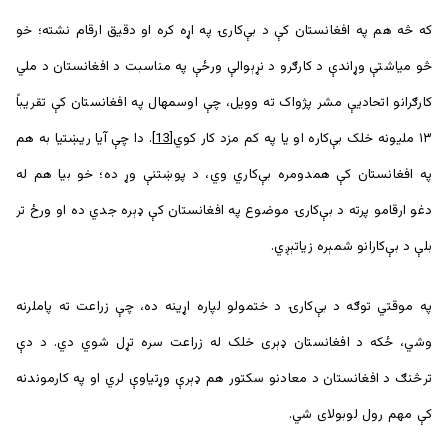
که څه هم په افغانستان کې د بې‌‌کارۍ په اړه کره او دقیق ارقام نشته؛ خو
څو میاشتې وړاندې د کارګرو د نړېوالې ورځې په مناسبت د افغانستان د ملي
کارګرانو اتحادیې مشر پژواک ته وویل، چې اوسمهال په افغانستان کې تقریباً
۱۳ ملیونه خلک بې‌کاره او یا په کم مزد کار کوي
[13]
. دا چې آیا ریښتیا به هم
په افغانستان کې همدومره بې‌کاري وي، د پوښتنې وړ ده؛ خو بیا هم له
دغو ارقامو پرته د بې‌کارۍ موضوع په افغانستان کې ډېره جدي ده او ورځ تر
بلې د بې‌کارانو شمېره زیاتېږي.
په موقتي توګه د بې‌کارۍ د ختمولو لپاره اړینه ده، چې زراعت ته پاملرنه
وشي، ځکه د افغانستان ډېری خلک له زراعت سره تړل شوي دي. د دې
ترڅنګ د افغانستان د معادنو سکتور هم ډېرې وړتیاوې لري او په کارموندنه
کې مهم رول لوبولای شي.