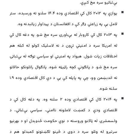
بې‌ثباتیو سره مخ کېږي.
یوازې په ۲۰۱۲ کال کې اقتصادي وده ۱۴.۴ سلنو ته ورسېده، ستر
لامل یې په زراعتي ډګر کې د افغانستان د پيداوار زیاتېدنه وه.
په ۲۰۱۳ کال کې کاروبار له بې‌باورۍ سره مخ شو. په دغه کال کې
له امريکا سره د امنیتي تړون د نه لاسلیک کولو له کبله هم
اختلافات زیات شول. هېواد په امنیتي او سیاسي توګه له بې‌ثباتۍ
سره مخ شو. د پانګونې کچه راټيټه شوه. پانګوال راتلونکو حالاتو
ته اندېښمن وو، چې په پايله کې يې د دې کال اقتصادي وده ۱.۹
سلنه شوه.
په ۲۰۱۴ کال کې اقتصادي وده ۲ سلنه وه. په دغه کال کې د
اقتصادي ودې د کمښت لاملونه ناامني، سیاسي بې‌ثباتي، د
ولسمشرۍ له ټاکنو وروسته د نوي حکومت ځنډېدل او د بهرنيو
سرتېرو له وتلو سره د دوی د ځينو لګښتونو کمېدلو هم د