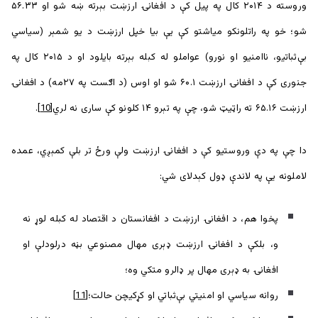
وروسته د ۲۰۱۴ کال په پيل کې د افغانۍ ارزښت بېرته ښه شو او ۵۶.۳۳
شو؛ خو په راتلونکو میاشتو کې یې بیا خپل ارزښت د یو شمېر (سیاسي
بې‌ثباتیو، ناامنیو او نورو) عواملو له کبله بېرته بایلود او د ۲۰۱۵ کال په
جنوری کې د افغانۍ ارزښت ۶۰.۱ شو او اوس (د اګست په ۲۷مه) د افغانۍ
ارزښت ۶۵.۱۶ ته راټیټ شو، چې په تېرو ۱۴ کلونو کې ساری نه لري
[10]
.
دا چې په دې وروستیو کې د افغانۍ ارزښت ولې ورځ تر بلې کمېږي، عمده
لاملونه یې په لاندې ډول کېدلای شي:
پخوا هم، د افغانۍ ارزښت د افغانستان د اقتصاد له کبله لوړ نه
و، بلکې د افغانۍ ارزښت ډېری مهال مصنوعي بڼه درلودلې او
افغانۍ به ډېری مهال پر ډالرو متکي وه؛
روانه سیاسي او امنیتي بې‌ثباتي او کړکیچن حالت؛
[11]