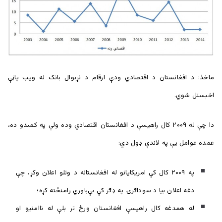
ماخذ: د افغانستان د اقتصادي ودې ارقام د نړېوال بانک له ویب پاڼې
اخېستل شوي.
دا چې له ۲۰۰۹ کال راهیسې د افغانستان اقتصادي وده ولې په کمېدو ده،
عمده عوامل یې په لاندې ډول دي:
په ۲۰۰۹ کال کې امریکایانو له افغانستانه د وتلو اعلان وکړ، چې
دغه اعلان بیا د سوداګرۍ په ډګر کې بې‌باوري رامنځته کړه؛
له همدغه کال راهیسې افغانستان ورځ تر بلې له ناامنیو او