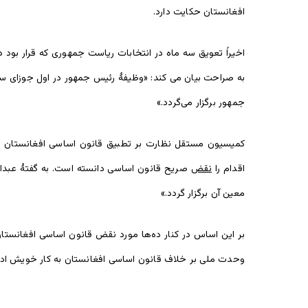
افغانستان حکایت دارد.
اخیراً تعویق سه ماه در انتخابات ریاست جمهوری که قرار بود در ۳۱حمل سال ۱۳۹۸هـ ش برگزار شود، خلاف قانون اساسی افغانستان، دورۀ کاری حکومت را تمدید می‌کند. مادۀ شصت
به صراحت بیان می کند: «وظیفۀ رئیس جمهور در اول جوزای سال
جمهور برگزار می‌گردد.»
اقدام را
نقض
صریح قانون اساسی دانسته است. به گفتۀ عبدال
معین آن برگزار گردد.»
بر این اساس در کنار ده‌ها مورد نقض قانون اساسی افغانستا
وحدت ملی بر خلاف قانون اساسی افغانستان به کار خویش ادا