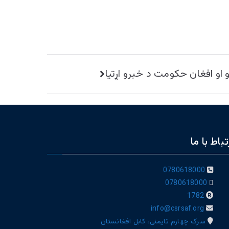
و او افغان حکومت د خبرو اړتیا
تباط با ما
0780618000
0780618000
1782
info@csrsaf.org
سرک چهارم تایمنی، کابل افغانستان