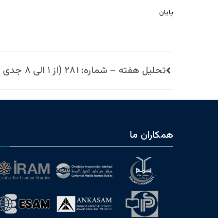
پایان
راهبری
تحليل هفته – شماره: ۲۸۱ (از ۱ الی ۸ جدی ۱۳۹۷ هـ ش)
نوشته
همکاران ما