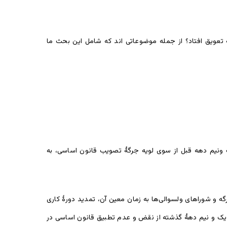
 وحدت ملي از بعد قانون اساسی و این که به دلیل کدام عوامل انتخابات ریاست جمهوری سال ۱۳۹۸هـ ش به تعویق افتاد؟ از جمله موضوعاتی اند که شامل این بحث ما
 ونیم دهه قبل از سوی لویه جرگۀ تصویب قانون اساسی، به
 و شوراهای ولسوالی‌ها به زمان معین آن، تمدید دورۀ کاری
ول یک و نیم دهۀ گذشته از نقض و عدم تطبیق قانون اساسی در