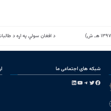
د افغان سولې په اړه د طالبان
شبکه های اجتماعی ما
ار
فیس‌بوک
توییتر
تلگرام
یوتیوب
لینکداین