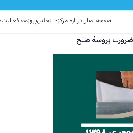
صفحه اصلی
درباره مرکز
تحلیل
پروژه‌ها
فعالیت‌ه
رکز مطالعات استراتیژيک و منطق
 دستراتېژیکو او سیمه ییزو څېړنو مرکز
نو مرکز
 ضرورت پروسۀ صلح