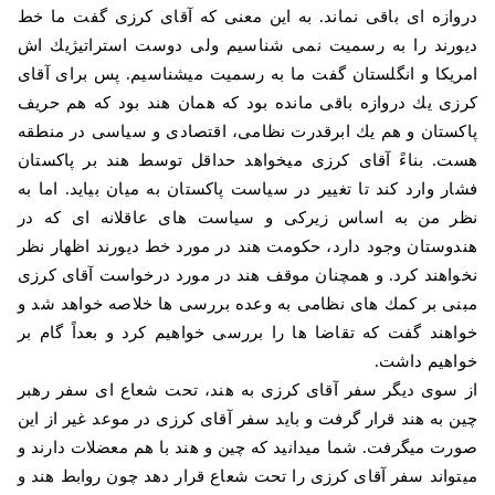
دروازه ای باقی نماند. به این معنی كه آقای كرزی گفت ما خط
دیورند را به رسمیت نمی شناسیم ولی دوست استراتیژیك اش
امریكا و انگلستان گفت ما به رسمیت میشناسیم. پس برای آقای
كرزی یك دروازه باقی مانده بود كه همان هند بود كه هم حریف
پاكستان و هم یك ابرقدرت نظامی، اقتصادی و سیاسی در منطقه
هست. بناءً آقای كرزی میخواهد حداقل توسط هند بر پاكستان
فشار وارد كند تا تغییر در سیاست پاكستان به میان بیاید. اما به
نظر من به اساس زیركی و سیاست های عاقلانه ای كه در
هندوستان وجود دارد، حكومت هند در مورد خط دیورند اظهار نظر
نخواهند كرد. و همچنان موقف هند در مورد درخواست آقای كرزی
مبنی بر كمك های نظامی به وعده بررسی ها خلاصه خواهد شد و
خواهند گفت كه تقاضا ها را بررسی خواهیم كرد و بعداً گام بر
خواهیم داشت
.
از سوی دیگر سفر آقای كرزی به هند، تحت شعاع ای سفر رهبر
چین به هند قرار گرفت و باید سفر آقای كرزی در موعد غیر از این
صورت میگرفت. شما میدانید كه چین و هند با هم معضلات دارند و
میتواند سفر آقای كرزی را تحت شعاع قرار دهد چون روابط هند و