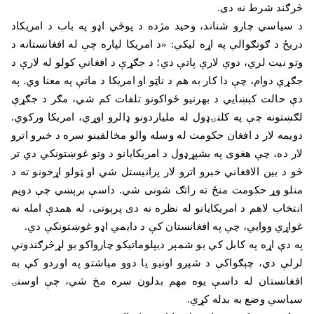
څرګند شرط نه دی
.
د سیاسي چارو شناند، وحید مژده د پوځي اډو په باب د امریکاد
دریځ د ګونګوالي په اړه لیکي: «د امریکا لپاره چې له افغانستانه د
وتو نیت لري، دوې لارې پاتې دي؛ د جګړې د افغاني کولو له لارې د
جګړې دوام، چې دا کار به هم د ناټو او امریکا د ماتې په معنا وي. په
دې حالت کېښايي د بهرنیو ځواکونو تلفات کم شي، مګر د جګړې
لګښتونه چې په کلنۍډول له ملیاردونو ډالرو اوړي، امریکا ورکوي.
دویمه لار د افغان حکومت له وسله والو مخالفینو سره د خبرو اترو
لار ده، چې هغوی په بشپړډول د امریکایانو د وتو غوښتونکي دي تر
څو د بین الافغاني خبرو اترو لار پرانیستل شي او ټولو اړخونو ته د
منلو وړ حکومت منځ ته راتګ شونی شي. داسې برېښي چې دویم
انتخاب لاهم د امریکایانو له نظره نه دی پرېوتی، له همدې امله نه
غواړي ووایي، چې په افغانستان کې د دایمي اډو غوښتونکې دي
.
په دې اړه په کابل کې یو شمېر دیپلوماتیکو چارواکو یو لړڅرګندونې
لرلې دي، چېګواکې د شپږو اونیو یا دوو میاشتو په اوږدو کې به
افغانستان له داسې یوه مهم بدلون سره مخ شي، چې اوسنۍ
سیاسي وضع به بدله کړي
.