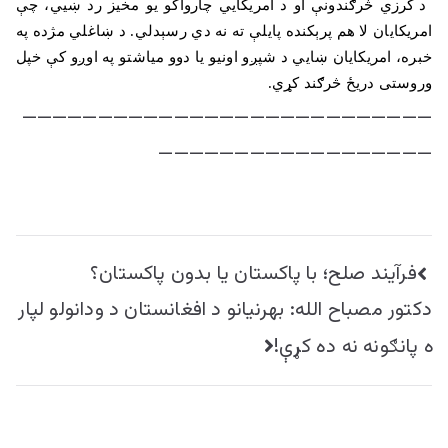
د کرزي څرګندونې او د امریکايي چارواکو یو مخیز رد ښيي، چې
امریکایان لا هم پرېکنده پایلې ته نه دي رسېدلي. د ښاغلي مژده په
خبره، امریکايان ښايي د شپږو اونیو یا دوو میاشتو په اوږو کې خپل
وروستی دریځ څرګند کړي
.
———————————————————————————
——————————————————
راهبری
فرآیند صلح؛ با پاکستان یا بدون پاکستان؟
نوشته
دکتور مصباح الله: بهرنیانو د افغانستان د ودانولو لپار
ه پانګونه نه ده کړې!