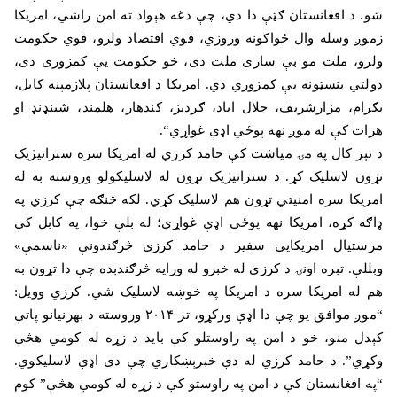
شو. د افغانستان ګټې دا دي، چې دغه هېواد ته امن راشي، امریکا
زموږ وسله وال ځواکونه وروزي، قوي اقتصاد ولرو، قوي حکومت
ولرو، ملت مو بې ساری ملت دی، خو حکومت یې کمزوری دی،
دولتي بنسټونه یې کمزوري دي. امریکا د افغانستان پلازمېنه کابل،
بګرام، مزارشریف، جلال اباد، ګردیز، کندهار، هلمند، شینډنډ او
هرات کې له موږ نهه پوځي اډې غواړي
“.
د تېر کال په مۍ میاشت کې حامد کرزي له امریکا سره ستراتیژیک
تړون لاسلیک کړ. د ستراتیژیک تړون له لاسلیکولو وروسته به له
امریکا سره امنیتي تړون هم لاسلیک کړي. لکه څنګه چې کرزي په
ډاګه کړه، امریکا نهه پوځي اډې غواړي؛ له بلې خوا، په کابل کې
مرستیال امریکايي سفیر د حامد کرزي څرګندونې «ناسمې»
وبللې. تېره اونۍ د کرزي له خبرو له ورایه څرګندېده چې دا تړون به
هم له امریکا سره د امریکا په خوښه لاسلیک شي. کرزي وویل:
“موږ موافق یو چې دا اډې ورکړو، تر
۲۰۱۴
وروسته د بهرنیانو پاتې
کېدل منو، خو د امن په راوستلو کې باید د زړه له کومي هڅې
وکړي”. د حامد کرزي له دې خبرېښکاري چې دی اډې لاسلیکوي.
“په افغانستان کې د امن په راوستو کې د زړه له کومې هڅې” کوم