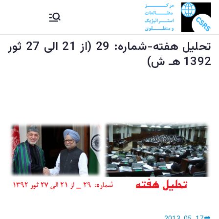
Ski
CSRS |
مرکز مطالعات استراتیژيک و
t
منطقوی دستراتېژیکو او
conten
تحلیل هفته-شماره: 29 (از 21 الی 27 ثور
مرکز
سیمه ییزو څېړنو مرکز
1392 هـ ش)
مطالعات
استراتیژيک
و منطقوی |
د
ستراتېژیکو
او سیمه