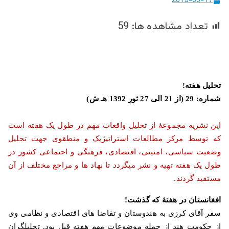
2013-05-17
ییزو څېړنو
تعداد مشاهده ها:
59
مرکز
تحلیل هفته
!
شماره: 29 (از 21 الی 27 ثور 1392 هـ ش
)
این نشریه مجموعۀ از تحلیل واقعات مهم در طول یک هفته است
که توسط مرکز مطالعات استراتیژیک و منطقوی جهت تحلیل
وضعیت سیاسی، امنیتی، اقتصادی، فرهنگی و اجتماعی کشور در
طول یک هفته تهیه و نشر میگردد تا نهاد ها و مراجع مختلف از آن
مستفید گردند
.
افغانستان در هفتۀ که گذشت
!
سفر آقای كرزی به هندوستان و تقاضا های اقتصادی و نظامی وی
از حكومت هند از جمله موضوعات مهم هفته قبل بود. تحلیلگران