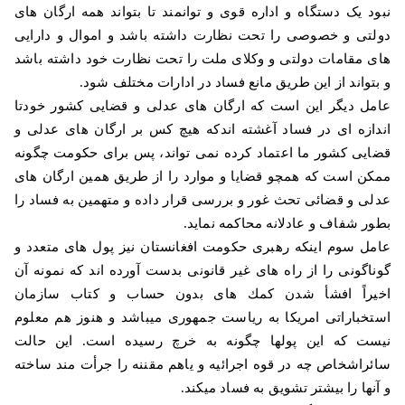
نبود یک دستگاه و اداره قوی و توانمند تا بتواند همه ارگان های
دولتی و خصوصی را تحت نظارت داشته باشد و اموال و دارایی
های مقامات دولتی و وکلای ملت را تحت نظارت خود داشته باشد
و بتواند از این طریق مانع فساد در ادارات مختلف شود
.
عامل دیگر این است که ارگان های عدلی و قضایی كشور خودتا
اندازه ای در فساد آغشته اندكه هیچ کس بر ارگان های عدلی و
قضایی کشور ما اعتماد کرده نمی تواند، پس برای حکومت چگونه
ممکن است که همچو قضایا و موارد را از طریق همین ارگان های
عدلی و قضائی تحث غور و بررسی قرار داده و متهمین به فساد را
بطور شفاف و عادلانه محاكمه نماید
.
عامل سوم اینكه رهبری حکومت افغانستان نیز پول های متعدد و
گوناگونی را از راه های غیر قانونی بدست آورده اند كه نمونه آن
اخیراً افشأ شدن كمك های بدون حساب و كتاب سازمان
استخباراتی امریكا به ریاست جمهوری میباشد و هنوز هم معلوم
نیست که این پولها چگونه به خرچ رسیده است. این حالت
سائراشخاص چه در قوه اجرائیه و یاهم مقننه را جرأت مند ساخته
و آنها را بیشتر تشویق به فساد میكند
.