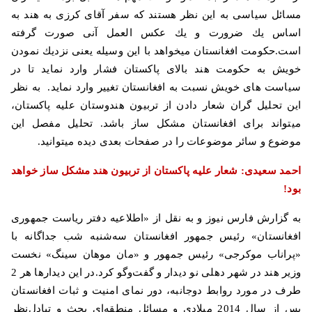
مسائل سیاسی به این نظر هستند كه سفر آقای كرزی به هند به
اساس یك ضرورت و یك عكس العمل آنی صورت گرفته
است.حكومت افغانستان میخواهد با این وسیله یعنی نزدیك نمودن
خویش به حكومت هند بالای پاكستان فشار وارد نماید تا در
سیاست های خویش نسبت به افغانستان تغییر وارد نماید. به نظر
این تحلیل گران شعار دادن از تربیون هندوستان علیه پاكستان،
میتواند برای افغانستان مشكل ساز باشد. تحلیل مفصل این
موضوع و سائر موضوعات را در صفحات بعدی دیده میتوانید
.
احمد سعیدی: شعار علیه پاكستان از تربیون هند مشكل ساز خواهد
بود
!
به گزارش فارس نیوز و به نقل از «اطلاعیه دفتر ریاست جمهوری
افغانستان» رئیس جمهور افغانستان سه‌شنبه شب جداگانه با
«پراناب موکرجی» رئیس جمهور و «مان موهان سینگ» نخست
وزیر هند در شهر دهلی نو دیدار و گفت‌وگو کرد.در این دیدارها هر 2
طرف در مورد روابط دوجانبه، دور نمای امنیت و ثبات افغانستان
پس از سال 2014 میلادی و مسائل منطقه‌ای بحث و تبادل‌نظر