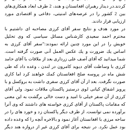
کردند.در دیدار رهبران افغانستان و هند، 2 طرف ابعاد همکاری‌های
بین 2 کشور را در عرصه‌های امنیتی، دفاعی و اقتصادی مورد
ارزیابی قرار دادند
.
در مورد هدف و نتایج سفر آقای كرزی مصاحبه ای داشتیم با
محترم احمد سعیدی كارشناس مسائل سیاسی كه وی تحلیل
خویش را در این مورد چنین ارائه نمودند:”سفر آقای كرزی به
اساس یك ضرورت و یك عكس العمل آنی صورت گرفته است.
شما میدانید كه آقای آصف علی زرداری بعد از ملاقات با آقای حامد
كرزی با وساطت آقای دیوید كامرون در لندن ، وعده داد كه طی
شش ماه در پروسه صلح افغانستان كمك خواهند كرد اما كاری
صورت نگرفت. بعد از آن آقای كرزی سفری داشت به بروكسل و با
پرویز اشفاق كیانی لوی درستیز پاكستان ملاقات نمود. ولی آقای
كرزی از آن سفر خیلی نا امید و دست خالی برگشت به این معنی
كه مقامات پاكستان از آقای كرزی خواسته های داشتند كه وی آنرا
برآورده نمی توانست. از طرف دیگر پاكستان زد و خورد های را در
ساحه مرزی با افغانستان آغاز نمود و بالاخره آنچه را كه وعده داده
بود عمل نكرد. در نتیجه برای آقای كرزی غیر از دروازه هند دیگر