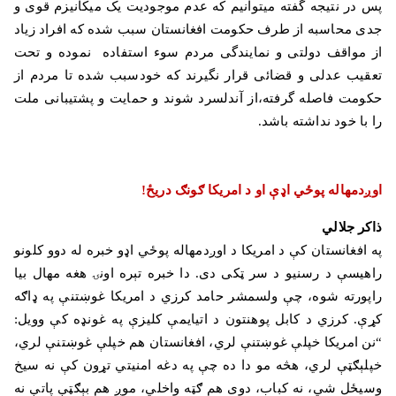
پس در نتیجه گفته میتوانیم كه عدم موجودیت یک میکانیزم قوی و
جدی محاسبه از طرف حكومت افغانستان سبب شده كه افراد زیاد
از مواقف دولتی و نمایندگی مردم سوء استفاده نموده و تحت
تعقیب عدلی و قضائی قرار نگیرند كه خودسبب شده تا مردم از
حكومت فاصله گرفته،از آندلسرد شوند و حمایت و پشتیبانی ملت
را با خود نداشته باشد
.
اوږدمهاله پوځي اډې او د امریکا ګونګ دریځ
!
ذاکر جلالي
په افغانستان کې د امریکا د اوږدمهاله پوځي اډو خبره له دوو کلونو
راهیسې د رسنیو د سر ټکی دی. دا خبره تېره اونۍ هغه مهال بیا
راپورته شوه، چې ولسمشر حامد کرزي د امریکا غوښتنې په ډاګه
کړې. کرزي د کابل پوهنتون د اتیایمې کلیزې په غونډه کې وویل:
“نن امریکا خپلې غوښتنې لري، افغانستان هم خپلې غوښتنې لري،
خپلېګټې لري، هڅه مو دا ده چې په دغه امنیتي تړون کې نه سیخ
وسیځل شي، نه کباب، دوی هم ګټه واخلي، موږ هم بېګټې پاتې نه