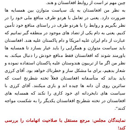
چین مهم تر است از روابط افغانستان و هند
.
به نظر من افغانستان به یك سیاست متوازن بین همسایه ها
ضرورت دارد. یعنی در تعامل با هردو طرف منافع ملی خود را در
نظر بگیریم و روابط را با هردو طرف در راستای منافع خود تأمین
كنیم. یعنی به دام یكی از تضاد های موجود در منطقه گیر نمانیم كه
عبارت از دام ایران علیه امریكا و دام پاكستان علیه هند. افغانستان
باید سیاست متوازن و همگرایی را باید عیار بسازد تا همسایه ها
باورمند شوند كه افغانستان فقط منافع خودش را دنبال میكند. به
نظر من اگر ما از تربیون هندوستان علیه پاكستان استفاده نموده و
شعار بدهیم، برای ما مشكل ساز و خطرناك خواهد بود. آقای كرزی
باید بداند كه متأسفانه افغانستان فعلاً تخته شطرنج است كه
سائرین روی آن دانه ها چیده اند و بازی میكنند. آقای كرزی با
سیاست های نابخردانه ای خود كاری را نكند كه همسایه های
افغانستان در تخته شطرنج افغانستان یكدیگر را به شكست مواجه
كنند
“.
نمایندگان مجلس: مرجع مستقل با صلاحیت اتهامات را بررسی
كند
!