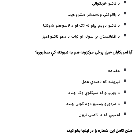
د ټاکنو څرنګوالی
د راتلونکي ولسمشر مشروعیت
د ټاکنو دویم پړاو ته تګ او د لاسوهنو شونتیا
د افغانستان پر سوله او ثبات د دغو ټاکنو اغېز
آ
يا امريکايان خپل پوځي مرکزونه هم په تېروتنه کې بمباروي؟
مقدمه
تېروتنه که قصدي عمل
د بهرنيانو له سپکاوي ډک چلند
د مزدورو رسنيو دوه ګونی چلند
امنيتي که د ناامنۍ تړون
متن کامل این شماره را در اینجا بخوانید: