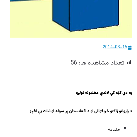
ییزو څېړنو
مرکز
2014-03-15
تعداد مشاهده ها:
56
په دې ګڼه کې لاندې مطلبونه لولئ:
د راروانو ټاکنو څرنګوالی او د افغانستان پر سوله او ثبات يې اغېز
مقدمه