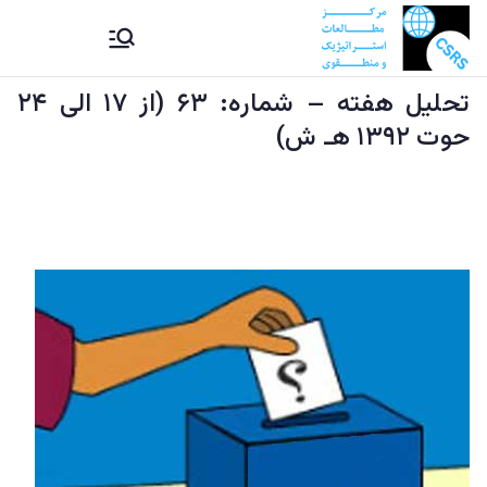
Ski
CSRS |
مرکز مطالعات استراتیژيک و
t
منطقوی دستراتېژیکو او
conten
تحلیل هفته – شماره: ۶۳ (از ۱۷ الی ۲۴
مرکز
سیمه ییزو څېړنو مرکز
حوت ۱۳۹۲ هـ ش)
مطالعات
استراتیژيک
و منطقوی |
د
ستراتېژیکو
او سیمه