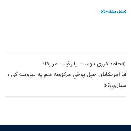
تحلیل هفته-63
راهبری
حامد کرزی دوست یا رقیب امریکا؟
نوشته
آيا امريکايان خپل پوځي مرکزونه هم په تېروتنه کې ب
مباروي؟