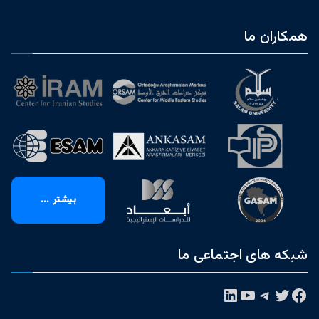
همکاران ما
بیشتر ...
شبکه های اجتماعی ما
فیس‌بوک
توییتر
تلگرام
یوتیوب
لینکداین