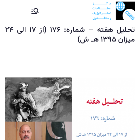
Ski
CSRS |
مرکز مطالعات استراتیژيک و
t
منطقوی دستراتېژیکو او
conten
تحلیل هفته – شماره: ۱۷۶ (از ۱۷ الی ۲۴
مرکز
سیمه ییزو څېړنو مرکز
میزان ۱۳۹۵ هـ ش)
مطالعات
استراتیژيک
و منطقوی |
د
ستراتېژیکو
او سیمه