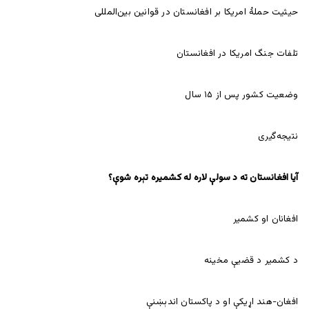
حیثیت حملۀ امریکا بر افغانستان در قوانین بین‌المللی
تلفات جنگ امریکا در افغانستان
وضعیت کشور پس از ۱۵ سال
نتیجه‌گیری
آیا افغانستان ته د سولې لاره له کشمیره تېره شوې؟
افغانان او کشمیر
د کشمیر د قضیې مخینه
افغان-هند اړیکې او د پاکستان اندېښنې