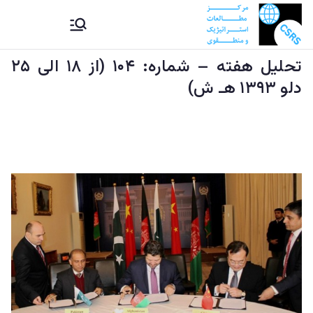
Ski
CSRS |
مرکز مطالعات استراتیژيک و
t
منطقوی دستراتېژیکو او
conten
تحلیل هفته – شماره: ۱۰۴ (از ۱۸ الی ۲۵
مرکز
سیمه ییزو څېړنو مرکز
دلو ۱۳۹۳ هـ ش)
مطالعات
استراتیژيک
و منطقوی |
د
ستراتېژیکو
او سیمه