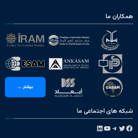
همکاران ما
بیشتر ...
شبکه های اجتماعی ما
فیس‌بوک
توییتر
تلگرام
یوتیوب
لینکداین