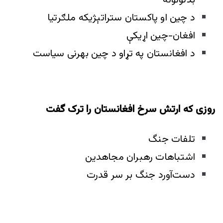
بدلونونه
د چين او پاکستان ستراتېژيکه ملګرتيا
افغان-چين اړيکې
د افغانستان په تړاو د چين بهرنی سياست
روزی که ارتش سرخ افغانستان را ترک گفت
تلفات جنگ
اشتباهات رهبران مجاهدین
دست‌آورد جنگ بر سر قدرت