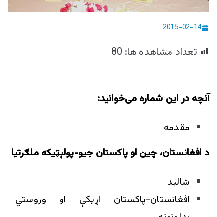
ییزو څېړنو
2015-02-14
مرکز
تعداد مشاهده ها:
80
آنچه در این شماره می‌خوانید
:
مقدمه
د افغانستان، چين او پاکستان جيو-پولېټيکه ملګرتيا
شالید
افغانستان-پاکستان اړيکې او وروستي