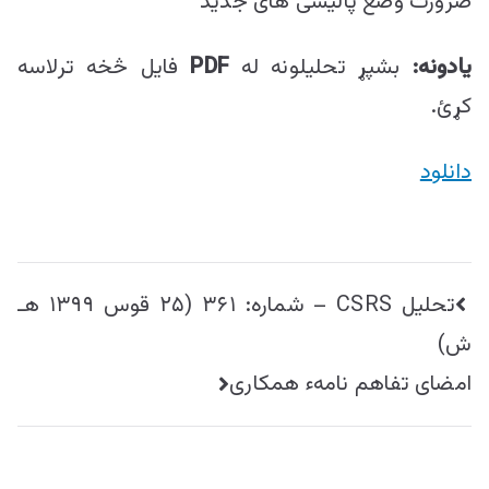
ضرورت وضع پالیسی های جدید
یادونه:
بشپړ تحلیلونه له
PDF
فایل څخه ترلاسه
کړئ.
دانلود
راهبری
تحليل CSRS – شماره:‌ ۳۶۱ (۲۵ قوس ۱۳۹۹ هـ
نوشته
ش)
امضای تفاهم نامهء همکاری