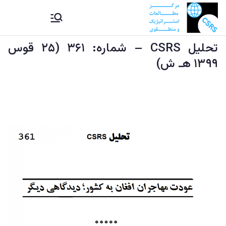
Ski
CSRS |
مرکز مطالعات استراتیژيک و
t
منطقوی دستراتېژیکو او
conten
تحليل CSRS – شماره:‌ ۳۶۱ (۲۵ قوس
مرکز
سیمه ییزو څېړنو مرکز
۱۳۹۹ هـ ش)
مطالعات
استراتیژيک
و منطقوی |
د
ستراتېژیکو
او سیمه