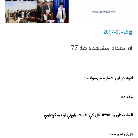
ییزو څېړنو
مرکز
2017-03-25
تعداد مشاهده ها:
77
آنچه در این شماره می‌خوانید
:
مقدمه
افغانستان په ۱۳۹۵ کال کې: لاسته راوړنې او نیمگړتیاوې
بهرنی سیاست