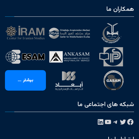
همکاران ما
بیشتر ...
شبکه های اجتماعی ما
فیس‌بوک
توییتر
تلگرام
یوتیوب
لینکداین