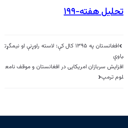
تحلیل هفته-۱۹۹
راهبری
افغانستان په ۱۳۹۵ کال کې: لاسته راوړنې او نیمگړت
نوشته
یاوې
افزایش سربازان امریکایی در افغانستان و موقف نامع
لوم ترمپ