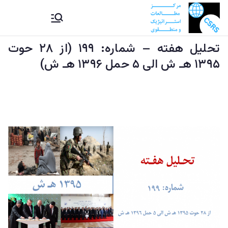
Ski
CSRS |
مرکز مطالعات استراتیژيک و
t
منطقوی دستراتېژیکو او
conten
تحلیل هفته – شماره: ۱۹۹ (از ۲۸ حوت
مرکز
سیمه ییزو څېړنو مرکز
۱۳۹۵ هـ ش الی ۵ حمل ۱۳۹۶ هـ ش)
مطالعات
استراتیژيک
و منطقوی |
د
ستراتېژیکو
او سیمه