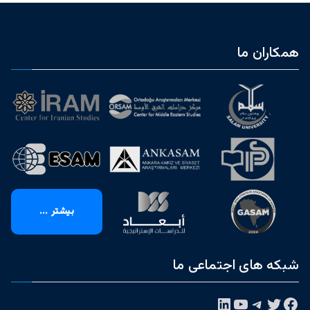
همکاران ما
بیشتر ...
شبکه های اجتماعی ما
فیس‌بوک
توییتر
تلگرام
یوتیوب
لینکداین