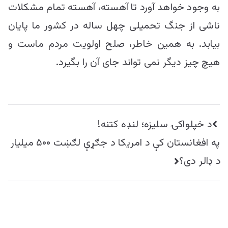
به وجود خواهد آورد تا آهسته، آهسته تمام مشکلات
ناشی از جنگ تحمیلی چهل ساله در کشور ما پایان
بیابد. به همین خاطر، صلح اولویت مردم ماست و
هیچ چیز دیگر نمی تواند جای آن را بگیرد.
راهبری
د خپلواکۍ سليزه؛ لنډه کتنه!
نوشته
په افغانستان کې د امریکا د جګړې لګښت ۵۰۰ میلیار
د ډالر دی؟