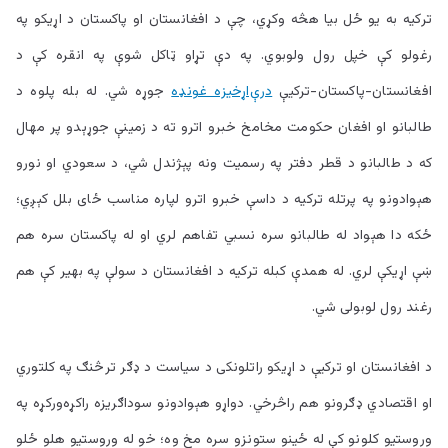
ترکيه به يو ځل بيا هڅه وکړي، چې د افغانستان او پاکستان د اړيکو په
رغولو کې خپل رول ولوبوي. په دې تړاو ټاکل شوې په انقره کې د
افغانستان-پاکستان-ترکيې
درې‌اړخيزه غونډه
جوړه شي. له بله پلوه د
طالبانو او افغان حکومت مخامخ خبرو اترو ته د زمينې جوړېدو پر مهال
که د طالبانو د قطر دفتر په رسميت ونه پېژندل شي، د سعودي او نورو
هېوادونو په پرتله ترکيه د داسې خبرو اترو لپاره مناسب ځای بلل کېږي؛
ځکه دا هېواد له طالبانو سره نسبي تفاهم لري او له پاکستان سره هم
ښې اړيکې لري. له همدې کبله ترکيه د افغانستان د سولې په بهير کې هم
رغند رول لوبولی شي.
د افغانستان او ترکيې د اړيکو راتلونکی د سياست د ډګر ترڅنګ په کلتوري
او اقتصادي ډګرونو هم راڅرخي. دواړو هېوادونو سوداګريزه راکړه‌ورکړه په
وروستيو کلونو کې له ځينو ستونزو سره مخ وه؛ خو له وروستيو هلو ځلو