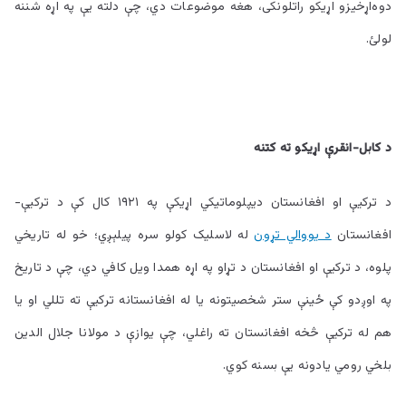
دوه‌اړخيزو اړيکو راتلونکی، هغه موضوعات دي، چې دلته يې په اړه شننه
لولئ.
د کابل-انقرې اړيکو ته کتنه
د ترکيې او افغانستان ديپلوماتيکي اړيکې په ۱۹۲۱ کال کې د ترکيې-
افغانستان
د يووالي تړون
له لاسليک کولو سره پيلېږي؛ خو له تاريخي
پلوه، د ترکيې او افغانستان د تړاو په اړه همدا ويل کافي دي، چې د تاريخ
په اوږدو کې ځينې ستر شخصيتونه يا له افغانستانه ترکيې ته تللي او يا
هم له ترکيې څخه افغانستان ته راغلي، چې يوازې د مولانا جلال الدين
بلخي رومي يادونه يې بسنه کوي.