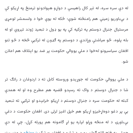
له دې سره سره، له تېر کال راهيسې د دواړو هېوادونو ترمنځ په اړيکو کې
د بې‌باوريو زمينې هم رامنځته شوې؛ ځکه له يوې خوا د ولسمشر لومړی
مرستيال جنرال دوستم په ترکيه کې په يو ډول د تبعيد ژوند تېروي او له
بله پلوه، څو مياشتې وړاندې د دوستم په ګډون له ترکيې څخه د څو تنو
افغان سياسيونو له‌خوا د ملي يووالي حکومت پر ضد يو اېتلاف هم اعلان
شو.
د ملي يووالي حکومت له جوړېدو وروسته کابل ته د اردوغان د راتګ تر
شا د جنرال دوستم د واک ته رسېدو قضيه هم مطرح وه او له همدې
کبله له حکومت سره د جنرال دوستم د اړيکو خرابېدو او ترکيې ته تبعيد
يې پر دغو دوه‌اړخيزو اړيکو هم خپل اغېز لرلی دی. افغان حکومت د دغې
بې‌باورۍ د له منځه وړلو لپاره يو لړ ګامونه هم پورته کړل، چې له دې