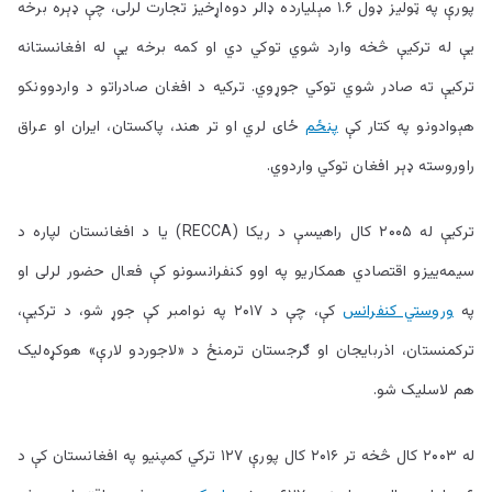
پورې په ټوليز ډول ۱.۶ مېليارده ډالر دوه‌اړخيز تجارت لرلی، چې ډېره برخه
يې له ترکيې څخه وارد شوي توکي دي او کمه برخه يې له افغانستانه
ترکيې ته صادر شوي توکي جوړوي. ترکيه د افغان صادراتو د واردوونکو
هېوادونو په کتار کې
پنځم
ځای لري او تر هند، پاکستان، ايران او عراق
راوروسته ډېر افغان توکي واردوي.
ترکيې له ۲۰۰۵ کال راهيسې د ریکا (RECCA) یا د افغانستان لپاره د
سيمه‌ييزو اقتصادي همکاريو په اوو کنفرانسونو کې فعال حضور لرلی او
په
وروستي کنفرانس
کې، چې د ۲۰۱۷ په نوامبر کې جوړ شو، د ترکيې،
ترکمنستان، اذربايجان او ګرجستان ترمنځ د «لاجوردو لارې» هوکړه‌ليک
هم لاسليک شو.
له ۲۰۰۳ کال څخه تر ۲۰۱۶ کال پورې ۱۲۷ ترکي کمپنيو په افغانستان کې د