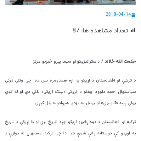
ییزو څېړنو
2018-04-14
مرکز
تعداد مشاهده ها:
87
حکمت الله ځلاند
/ د ستراتېژيکو او سيمه‌ييزو څېړنو مرکز
د ترکيې او افغانستان د اړيکو په اړه همدومره بس ده، چې وتلي ترکي
سياستوال احمد داوود اوغلو دا اړيکې «بېلګه اړيکې» بللې دي او له ګډې
پولې پرته «ګاونډي» او يو بل ته نژدې هېوادونه بلل کېږي.
ترکيه او افغانستان د دوه‌اړخيزو اړيکو اوږد تاريخ لري او دا اړيکې د تاريخ
په اوږدو کې دوستانه پاتې شوې دي. دا چې ترکيه اوسمهال نه يوازې د