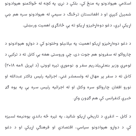
اسلامي هېوادونو په منځ کې، بلکې د نړۍ په کچه له ځواکمنو هېوادونو
شمېرل کېږي او د افغانستان ترڅنګ د سيمې له هېوادونو سره هم ښې
اړيکې لري، دغو دوه‌اړخيزو اړيکو ته يې ځانګړی اهميت وربښلی.
د دغو دوه‌اړخيزو اړيکو اهميت په بېلابېلو وختونو کې د دواړو هېوادونو د
چارواکو له سفرونو هم جوت دی، چې وروستی هغه يې کابل ته د ترکيې د
لومړي وزير بنعلي‌يلدريم سفر و. نوموړي تېره اوونۍ (د اپرېل ۸مه ۲۰۱۸)
کابل ته د سفر پر مهال له ولسمشر غني، اجرائيه رئيس ډاکتر عبدالله او
نورو افغان چارواکو سره وکتل او له اجرائيه رئيس سره يې په يوه ګډ
خبري کنفرانس کې هم ګډون وکړ.
د کابل – انقرې د تاريخي اړيکو شاليد، په تېره څه باندې يوه‌نيمه لسيزه
کې د دواړو هېوادونو سياسي، اقتصادي او فرهنګي اړيکې او د دغو