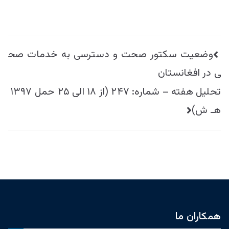
راهبری
وضعیت سکتور صحت و دسترسی به خدمات صح
نوشته
ی در افغانستان
تحليل هفته – شماره: ۲۴۷ (از ۱۸ الی ۲۵ حمل ۱۳۹۷
هـ ش)
همکاران ما