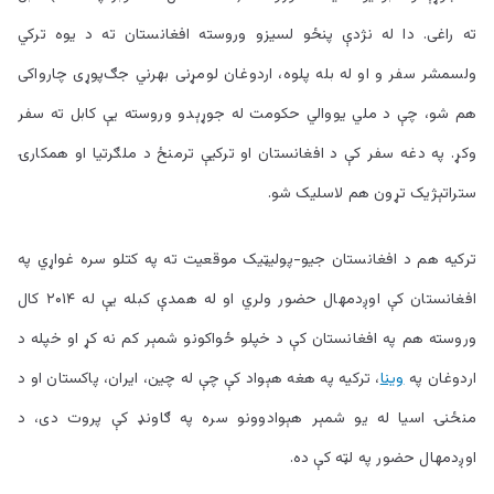
ته راغی. دا له نژدې پنځو لسيزو وروسته افغانستان ته د يوه ترکي
ولسمشر سفر و او له بله پلوه، اردوغان لومړنی بهرني جګ‌پوړی چارواکی
هم شو، چې د ملي يووالي حکومت له جوړېدو وروسته يې کابل ته سفر
وکړ. په دغه سفر کې د افغانستان او ترکيې ترمنځ د ملګرتيا او همکارۍ
ستراتېژيک تړون هم لاسليک شو.
ترکيه هم د افغانستان جيو-پوليټيک موقعيت ته په کتلو سره غواړي په
افغانستان کې اوږدمهال حضور ولري او له همدې کبله يې له ۲۰۱۴ کال
وروسته هم په افغانستان کې د خپلو ځواکونو شمېر کم نه کړ او خپله د
اردوغان په
وينا
، ترکيه په هغه هېواد کې چې له چين، ايران، پاکستان او د
منځنۍ اسيا له يو شمېر هېوادوونو سره په ګاونډ کې پروت دی، د
اوږدمهال حضور په لټه کې ده.