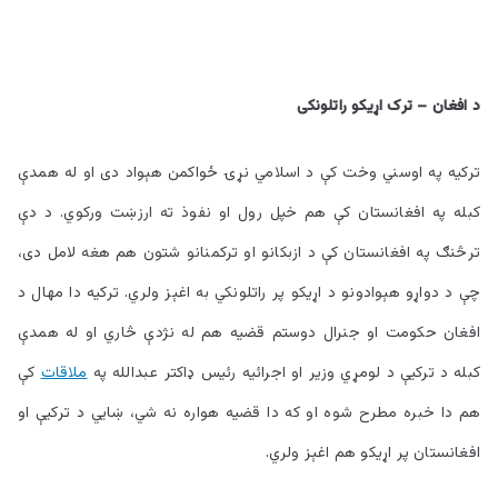
د افغان – ترک اړيکو راتلونکی
ترکيه په اوسني وخت کې د اسلامي نړۍ ځواکمن هېواد دی او له همدې
کبله په افغانستان کې هم خپل رول او نفوذ ته ارزښت ورکوي. د دې
ترڅنګ په افغانستان کې د ازبکانو او ترکمنانو شتون هم هغه لامل دی،
چې د دواړو هېوادونو د اړيکو پر راتلونکي به اغېز ولري. ترکيه دا مهال د
افغان حکومت او جنرال دوستم قضيه هم له نژدې څاري او له همدې
کبله د ترکيې د لومړي وزير او اجرائيه رئيس ډاکتر عبدالله په
ملاقات
کې
هم دا خبره مطرح شوه او که دا قضيه هواره نه شي، ښايي د ترکيې او
افغانستان پر اړيکو هم اغېز ولري.