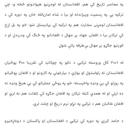
په معاصر تاريخ کې هم، افغانستان له لومړنيو هېوادونو څخه و، چې
ترکيه يې په رسميت وپېژندله او بيا د شاه امان‌الله خان په دوره کې د
افغانستان لومړنی سفارت هم په ترکيه کې پرانېستل شو؛ خو په بل اړخ
کې ترکان بيا د افغان جهاد پر مهال د افغانانو په څنګ کې ودرېدل او د
کورنيو جګړو پر مهال بې‌طرفه پاتې شول.
له ۲۰۰۱ کال وروسته ترکيې د ناټو په چوکاټ کې تقريبا ۴۰۰ پوځيان
افغانستان ته راواستول او يوازې د بيارغونې په کارونو او د افغان پوځيانو
په روزلو کې يې ونډه واخېسته؛ خو په پوځي عملياتو کې يې هېڅ ونډه نه
ده لرلې او له همدې کبله ترکان په افغان جګړه کې تلفات هم نه لري او
افغان طالبان هم د ترکيې په تړاو نرم دریځ او چلند لري.
د حامد کرزي په دوره کې ترکيې د افغانستان او پاکستان د دوه‌اړخيزو