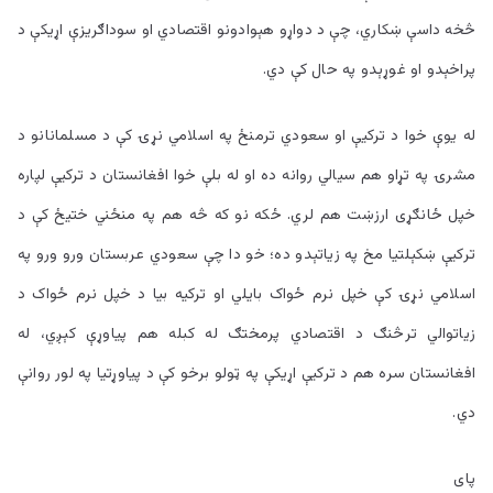
څخه داسې ښکاري، چې د دواړو هېوادونو اقتصادي او سوداګريزې اړيکې د
پراخېدو او غوړېدو په حال کې دي.
له يوې خوا د ترکيې او سعودي ترمنځ په اسلامي نړۍ کې د مسلمانانو د
مشرۍ په تړاو هم سيالي روانه ده او له بلې خوا افغانستان د ترکيې لپاره
خپل ځانګړی ارزښت هم لري. ځکه نو که څه هم په منځني ختيځ کې د
ترکيې ښکېلتيا مخ په زياتېدو ده؛ خو دا چې سعودي عربستان ورو ورو په
اسلامي نړۍ کې خپل نرم ځواک بايلي او ترکيه بيا د خپل نرم ځواک د
زياتوالي ترڅنګ د اقتصادي پرمختګ له کبله هم پياوړې کېږي، له
افغانستان سره هم د ترکيې اړيکې په ټولو برخو کې د پياوړتيا په لور روانې
دي.
پای