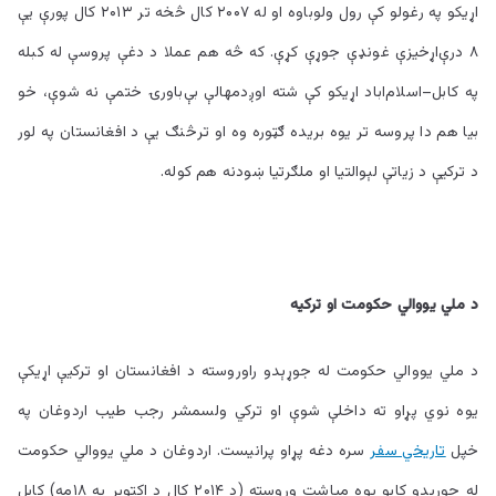
اړيکو په رغولو کې رول ولوباوه او له ۲۰۰۷ کال څخه تر ۲۰۱۳ کال پورې يې
۸ درې‌اړخيزې غونډې جوړې کړې. که څه هم عملا د دغې پروسې له کبله
په کابل–اسلام‌اباد اړيکو کې شته اوږدمهالې بې‌باورۍ ختمې نه شوې، خو
بيا هم دا پروسه تر يوه بريده ګټوره وه او ترڅنګ يې د افغانستان په لور
د ترکيې د زياتې لېوالتيا او ملګرتيا ښودنه هم کوله.
د ملي يووالي حکومت او ترکيه
د ملي يووالي حکومت له جوړېدو راوروسته د افغانستان او ترکيې اړيکې
يوه نوي پړاو ته داخلې شوې او ترکي ولسمشر رجب طيب اردوغان په
خپل
تاریخي سفر
سره دغه پړاو پرانيست. اردوغان د ملي يووالي حکومت
له جوړېدو کابو يوه مياشت وروسته (د ۲۰۱۴ کال د اکتوبر په ۱۸مه) کابل