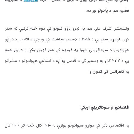
جملې په فتح الله ګولن پورې د تړليو د افغان – ترک
ښوونځو
د مديريت
قضيه هم د يادولو وړ ده.
ولسمشر اشرف غني هم په تېرو دوو کلونو کې دوه ځله ترکيې ته سفر
کړی. لومړی سفر يې د ۲۰۱۵ د ډسمبر مياشت کې و، چې هلته يې د دواړو
هېوادونو د سوداګريزې شورا په غونډه کې هم ګډون وکړ او دويم هغه
يې د ۲۰۱۷ کال په ډسمبر کې د قدس په اړه د اسلامي هېوادونو د مشرانو
په کنفرانس کې ګډون و.
اقتصادي او سوداګريزې اړيکې
په اقتصادي ډګر کې دواړو هېوادونو يوازې له ۲۰۱۰ کال څخه تر ۲۰۱۶ کال