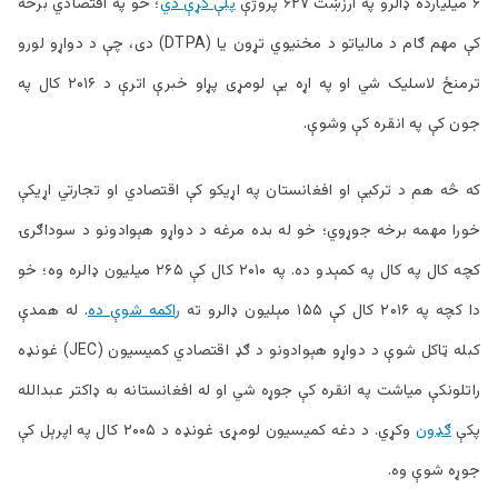
۶ ميليارده ډالرو په ارزښت ۶۲۷ پروژې
پلې کړې دي
؛ خو په اقتصادي برخه
کې مهم ګام د مالياتو د مخنيوي تړون يا (DTPA) دی، چې د دواړو لورو
ترمنځ لاسليک شي او په اړه يې لومړی پړاو خبرې اترې د ۲۰۱۶ کال په
جون کې په انقره کې وشوې.
که څه هم د ترکيې او افغانستان په اړيکو کې اقتصادي او تجارتي اړيکې
خورا مهمه برخه جوړوي؛ خو له بده مرغه د دواړو هېوادونو د سوداګرۍ
کچه کال په کال په کمېدو ده. په ۲۰۱۰ کال کې ۲۶۵ میلیون ډالره وه؛ خو
دا کچه په ۲۰۱۶ کال کې ۱۵۵ مېليون ډالرو ته
راکمه شوې ده
. له همدې
کبله ټاکل شوې د دواړو هېوادونو د ګډ اقتصادي کميسيون (JEC) غونډه
راتلونکې مياشت په انقره کې جوړه شي او له افغانستانه به ډاکتر عبدالله
پکې
ګډون
وکړي. د دغه کميسيون لومړۍ غونډه د ۲۰۰۵ کال په اپرېل کې
جوړه شوې وه.