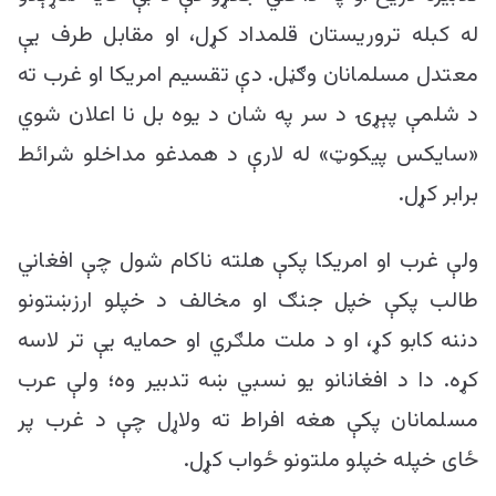
له کبله تروریستان قلمداد کړل، او مقابل طرف یې
معتدل مسلمانان وګڼل. دې تقسیم امریکا او غرب ته
د شلمې پېړۍ د سر په شان د یوه بل نا اعلان شوي
«سایکس پیکوټ» له لارې د همدغو مداخلو شرائط
برابر کړل.
ولې غرب او امریکا پکې هلته ناکام شول چې افغاني
طالب پکې خپل جنګ او مخالف د خپلو ارزښتونو
دننه کابو کړ، او د ملت ملګري او حمایه یې تر لاسه
کړه. دا د افغانانو یو نسبي ښه تدبیر وه؛ ولې عرب
مسلمانان پکې هغه افراط ته ولاړل چې د غرب پر
ځای خپله خپلو ملتونو ځواب کړل.