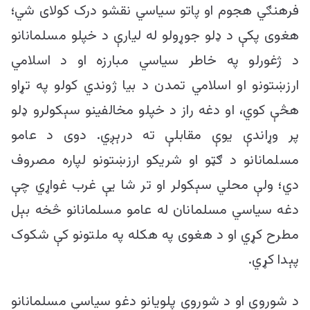
فرهنګي هجوم او پاتو سیاسي نقشو درک کولای شي؛
هغوی پکې د ډلو جوړولو له لیارې د خپلو مسلمانانو
د ژغورلو په خاطر سیاسي مبارزه او د اسلامي
ارزښتونو او اسلامي تمدن د بیا ژوندي کولو په تړاو
هڅې کوي، او دغه راز د خپلو مخالفینو سېکولرو ډلو
پر وړاندې یوې مقابلې ته درېږي. دوی د عامو
مسلمانانو د ګټو او شریکو ارزښتونو لپاره مصروف
دي؛ ولې محلي سېکولر او تر شا يې غرب غواړي چې
دغه سیاسي مسلمانان له عامو مسلمانانو څخه بېل
مطرح کړي او د هغوی په هکله په ملتونو کې شکوک
پېدا کړي.
د شوروي او د شوروي پلویانو دغو سیاسي مسلمانانو