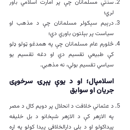
سنتي مسلمانان چې پر امارت اسلامي باور
لري؛
درېیم سېکولر مسلمانان چې د مذهب او
سیاست پر بېلتون باوري دي؛
څلورم عام مسلمانان چې په همدغو ټولو ډلو
کې طبیعي تقسیم دي او دغه تقسیم یو
سیاسي تقسیم بولي، نه مذهبي.
اسلامپال؛
او د یوې پېړۍ سرخوږی
جریان او سوابق
د عثماني خلافت د انحلال پر دویم کال د مصر
په الازهر کې د الازهر شېخانو د بل خلیفه
پیداکولو او د بلې دارالخلافې پېدا کولو په اړه