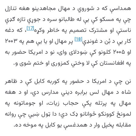
همداسې که د شوروي د مهال مجاهدینو هغه تنازل
چې په مسکو کې یې له طالبانو سره د جوړې تازه ګډې
[17]
ناستې او مشترک تصمیم په خاطر وکړه
، که دغه
[18]
کار یې د بُن د غونډې
پر مهال او یا يې هم په ۲۰۰۳
او ۲۰۰۵ کلونو کې ښودلای وای، نو د امریکا حضور به
په افغانستان کې لا وختي کمزوری او ختم شوی و.
نن چې د امریکا د حضور په کوربه کابل کې د ظاهر
شاه د مهال لس برابره دیني مدارس دي، او د هغه
مهال په پرتله پکې حجاب زیات، او جوماتونه په
لمونځ کوونکو ځوانانو ډک دي؛ دا ټول ښيي چې روانه
مقابله پخپل وار د همدغسې یو کابل په موخه ده.