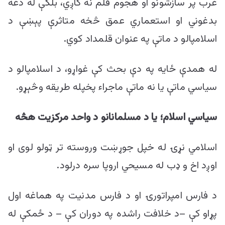
غرب پر سازشونو او هجوم قلم نه کاږي، بلکې له دغه
بدغوني او استعماري عمق څخه متاثرې پېښې د
اسلامپالو د ماتې په عنوان قلمداد کوي.
له همدې ځایه په دې بحث کې غواړو، د اسلامپالو د
سیاسي ماتې یا نه ماتې ماجراء پخپله طریقه وڅېړو.
سیاسي اسلام؛ یا
د مسلمانانو د واحد مرکزیت هڅه
اسلامي نړۍ له خپل جوړښت وروسته تر ټولو لوی او
اوږد اخ و ډب له مسیحي اروپا سره درلود.
د فارس امپراتورۍ او د فارس مدنیت په هماغه اول
پړاو کې –د خلافت راشده په دوران کې – د ځمکې له