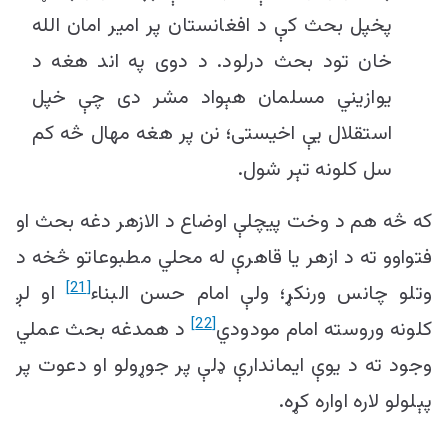
پخپل بحث کې د افغانستان پر امیر امان الله
خان تود بحث درلود. د دوی په اند هغه د
يوازیني مسلمان هېواد مشر دی چې خپل
استقلال یې اخیستی؛ نن پر هغه مهال څه کم
سل کلونه تېر شول.
که څه هم د وخت پیچلې اوضاع د الازهر دغه بحث او
فتواوو ته د ازهر یا قاهرې له محلي مطبوعاتو څخه د
[21]
وتلو چانس ورنکړ؛ ولې امام حسن البناء
او لږ
[22]
کلونه وروسته امام مودودي
د همدغه بحث عملي
وجود ته د یوې ایماندارې ډلې پر جوړولو او دعوت پر
پېلولو لاره اواره کړه.