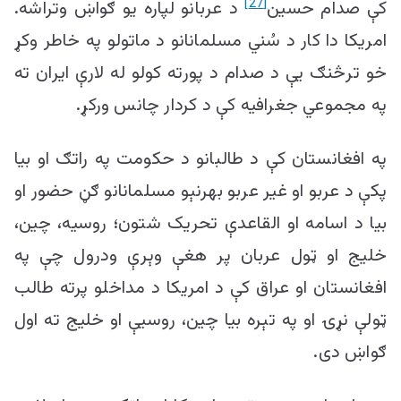
[27]
کې صدام حسین
د عربانو لپاره یو ګواښ وتراشه.
امریکا دا کار د سُني مسلمانانو د ماتولو په خاطر وکړ
خو ترڅنګ یې د صدام د پورته کولو له لارې ایران ته
په مجموعي جغرافیه کې د کردار چانس ورکړ.
په افغانستان کې د طالبانو د حکومت په راتګ او بیا
پکې د عربو او غیر عربو بهرنېو مسلمانانو ګڼ حضور او
بیا د اسامه او القاعدې تحریک شتون؛ روسیه، چین،
خلیج او ټول عربان پر هغې وېرې ودرول چې په
افغانستان او عراق کې د امریکا د مداخلو پرته طالب
ټولې نړۍ او په تېره بیا چین، روسیې او خلیج ته اول
ګواښ دی.