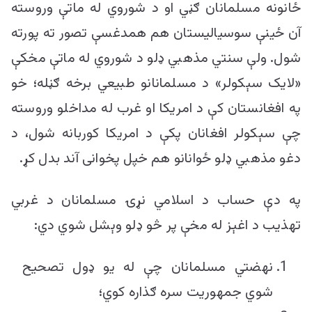
ځانونه مسلمانان ګڼي او د شوروي له ماتې وروسته
آن ځینې سوسیالیستان هم همدغسې تصور ته پورته
شول. ولې سنتي مذهبي ډلو د شوروي له ماتې مخکې
«لایک سېکولر» د مسلمانانو طبیعي برخه ګڼله؛ خو
په افغانستان کې د امریکا او غرب له مداخلو وروسته
چې سېکولر افغانان پکې د امریکا کوربانه شول، د
دغو مذهبي ډلو ځوانانو هم خپل پخوانی آند بدل کړ.
په دې حساب د اسلامي نړۍ مسلمانان د غربي
تهذیب د اغېز له مخې پر څو ډلو وېشل شوي دي:
نهضتي مسلمانان چې له یو ډول تصحیح
شوي جمهوریت سره ګذاره کوي؛