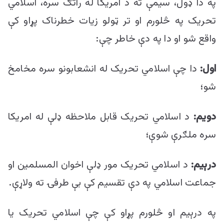
په دا ډول، سیمې ته د امریکا له راتګ سره، اسلامي
تحریک په څلورم او تر ټولو زیات خطرناک پړاو کې
واقع شو او دا په دې خاطر چې:
اول:
دا چې اسلامي تحریک له انشعابونو سره مخامخ
شو؛
دویم:
د اسلامي تحریک قابل ملاحظه ډلې له امریکا
سره ملګرې شوې؛
درېیم:
د اسلامي تحریک مور ډلې اخوان المسلمین او
جماعت اسلامي په دې تقسیم کې بې طرفۍ ته ولاړې.
په درېیم او څلورم پړاو کې چې اسلامي تحریک یا