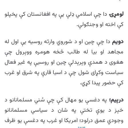
لومړۍ
دا چې اسلامي ډلې یې په افغانستان کې پخپلو
کې اخته او وجنګولې.
دویم
دا چې چین او د شوروي وارثه روسیه یې اول له
مجاهد او بیا له طالب څخه هومره ووېرول چې
هغوی د همدې وېرېدلې چین او روسیې په غیر فعال
سیاست وکړای شول چې د اسیا قارې په شرق او غرب
کې حضور پیدا کړي.
درېیم؛
په دغسې یو مهال کې چې سُني مسلمانانو د
خېز د یوې تختې په شان د سیاسي مسلمانانو
وجودي عمق درلود؛ امریکا او غرب په دغسې یو ظرف