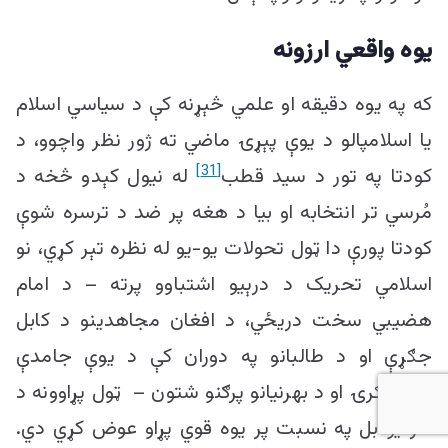
یوه واقعي ارزونه
که په یوه دقیقه او علمي څېړنه کې د سیاسي اسلام
یا اسلامپالو د یوې پېړۍ ماضي ته ژور نظر واچوو، د
[31]
کودتا په تور د سید قطب
له نیول کېدو څخه د
مُرسي تر انتخابه او بیا د هغه پر ضد د ترسره شوې
کودتا پورې دا ټول تحولات یو-یو له نظره تېر کړي، نو
اسلامي تحریک د درېیو اشتباوو پرته – د امام
هضیبي سخت دریځي، د افغان مجاهدینو د کابل
جګړې او د طالبانو په دوران کې د یوې جامدې
اصلاحګرۍ او د بهرنیانو پرګنو شتون – ټول پړاوونه د
هر یو بل په نسبت پر یوه قوي پړاو عوض کړي دي.