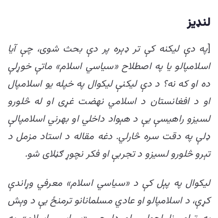
لنډیز
[
په دې لیکنه کې تر ډېره پر دې بحث شوی، چې آيا
اسلامپالو یا په اصطلاح «سیاسي اسلام» ماتې خوړلې
ده او که نه؟ د دې لیکنې لیکوال په خپله یو اسلامپال
او د افغانستان د اسلامي نهضت غړی او له څلورو
لسیزو راهیسې یې د هېواد داخلي او بهرني اسلامپالې
ډلې په دقت سره څارلي. دغه مقاله د استاد مزمل د
تېرو څلورو لسیزو د تجربې او فکر نچوړ ګڼلای شو.
لیکوال په پېل کې د «سیاسي اسلام» معرفي وړاندې
کړې، د اسلامپالو او عادي مسلمانانو ترمنځ یې د وېش