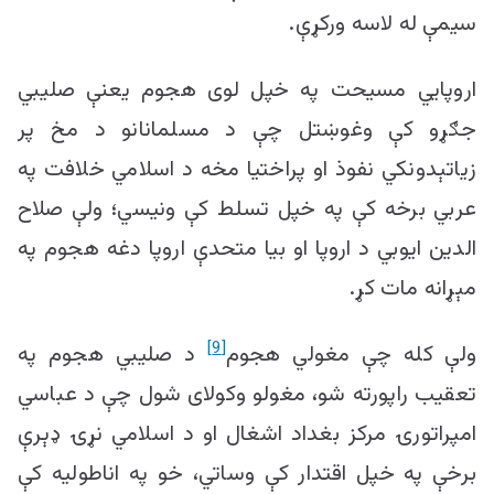
سیمې له لاسه ورکړې.
اروپایي مسیحت په خپل لوی هجوم یعنې صلیبي
جګړو کې وغوښتل چې د مسلمانانو د مخ پر
زیاتېدونکي نفوذ او پراختیا مخه د اسلامي خلافت په
عربي برخه کې په خپل تسلط کې ونیسي؛ ولې صلاح
الدین ایوبي د اروپا او بیا متحدې اروپا دغه هجوم په
مېړانه مات کړ.
[9]
ولې کله چې مغولي هجوم
د صلیبي هجوم په
تعقیب راپورته شو، مغولو وکولای شول چې د عباسي
امپراتورۍ مرکز بغداد اشغال او د اسلامي نړۍ ډېرې
برخې په خپل اقتدار کې وساتي، خو په اناطولیه کې