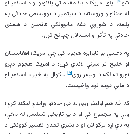
[4]
شو
. پای امریکا د بلا مقدماتي پلانونو او د اسلامپالو
له جنګولو وروسته، د سپټمبر د یوولسمې حادثې په
پلمه، د شوروي دغه ماتوونکي فاتحین د همدې
حادثې په تأثر او استدلال چېلنج کړل.
په دغسې یو نابرابره هجوم کې چې امریکا؛ افغانستان
او خلیج تر سینې لاندې کړل؛ د امریکا هجوم ډېرو
[5]
نورو ته لکه د اولیفر روی
لیکوال په څېر د اسلامپالو
د ماتې دویم نوم واخیست.
که څه هم اولیفر روی له دې حادثو وړاندې لیکنه کړې؛
ولې په مجموع کې او د یو تاریخي تسلسل له مخې،
په دې اړه لیکوالان او د بشري تمدن تفسیر کوونکي د