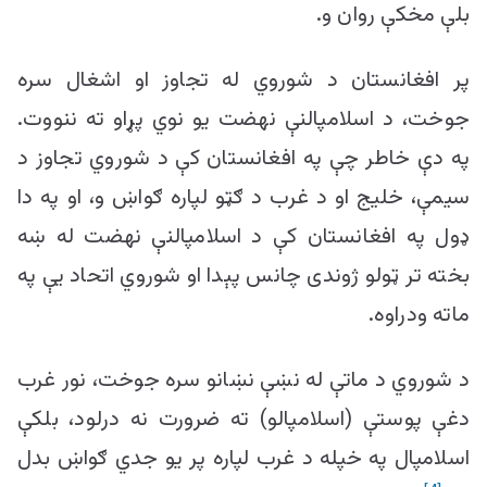
بلې مخکې روان و.
پر افغانستان د شوروي له تجاوز او اشغال سره
جوخت، د اسلامپالنې نهضت یو نوي پړاو ته ننووت.
په دې خاطر چې په افغانستان کې د شوروي تجاوز د
سیمې، خلیج او د غرب د ګټو لپاره ګواښ و، او په دا
ډول په افغانستان کې د اسلامپالنې نهضت له ښه
بخته تر ټولو ژوندی چانس پېدا او شوروي اتحاد یې په
ماته ودراوه.
د شوروي د ماتې له نښې نښانو سره جوخت، نور غرب
دغې پوستې (اسلامپالو) ته ضرورت نه درلود، بلکې
اسلامپال په خپله د غرب لپاره پر یو جدي ګواښ بدل