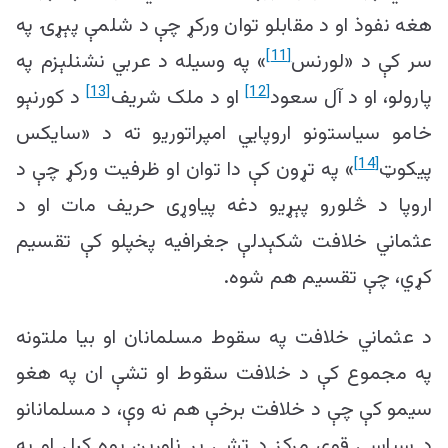
هغه نفوذ او د مقابلو توان ورکړ چې د شلمې پېړۍ په
[11]
سر کې د «لورنس
» په وسیله د عربي نشنلېزم په
[13]
[12]
پارولو، او د آل سعود
او د ملک شریف
د کورنېو
خامو سیاستونو اروپایي امپراتوریو ته د «سایکس
[14]
پيکوټ
» په تړون کې دا توان او ظرفیت ورکړ چې د
اروپا د څلورو پېړیو دغه پیاوړی حریف مات او د
عثماني خلافت شکېدلې جغرافیه پخپلو کې تقسیم
کړي، چې تقسیم هم شوه.
د عثماني خلافت په سقوط مسلمانان او بیا ملتونه
په مجموع کې د خلافت سقوط او تشې ان په هغو
سیمو کې چې د خلافت برخې هم نه وې، د مسلمانانو
د سیاسي قوي مرکز د تشې پر ناورین پوه کړل او په