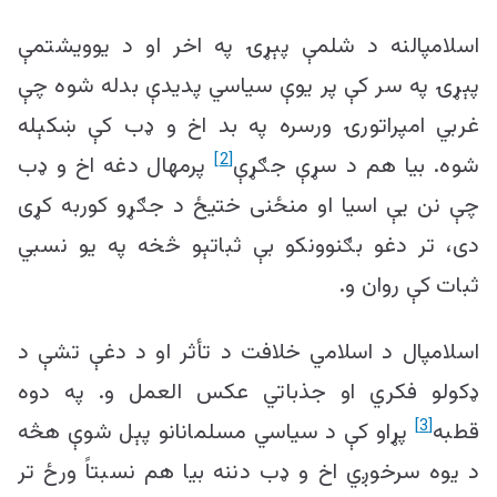
اسلامپالنه د شلمې پېړۍ په اخر او د یوویشتمې
پېړۍ په سر کې پر یوې سیاسي پدیدې بدله شوه چې
غربي امپراتورۍ ورسره په بد اخ و ډب کې ښکېله
[2]
شوه. بیا هم د سړې جګړې
پرمهال دغه اخ و ډب
چې نن یې اسیا او منځنی ختیځ د جګړو کوربه کړی
دی، تر دغو بګنوونکو بې ثباتېو څخه په یو نسبي
ثبات کې روان و.
اسلامپال د اسلامي خلافت د تأثر او د دغې تشې د
ډکولو فکري او جذباتي عکس العمل و. په دوه
[3]
قطبه
پړاو کې د سیاسي مسلمانانو پېل شوې هڅه
د یوه سرخوږي اخ و ډب دننه بیا هم نسبتاً ورځ تر