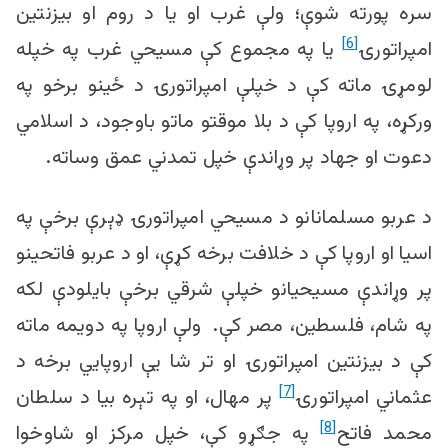
سره پورته شوې؛ ولې غرب او یا د روم او بیزنتین
[6]
امپراتورۍ
یا په مجموع کې مسیحي غرب په خپله
لومړۍ ماته کې د خپلې امپراتورۍ د ځینو برخو په
ورکړه، په اروپا کې د بلا موقتو ماتو باوجود، د اسلامي
دعوت او جهاد پر وړاندې خپل تمدني عمق وساته.
د عربو مسلمانانو د مسیحي امپراتورۍ ډېرې برخې په
اسیا او اروپا کې د خلافت برخه کړې، او د عربو فاتحینو
پر وړاندې مسیحیانو خپلې شرقي برخې بایلودې لکه
په شام، فلسطین، مصر کې. ولې اروپا په دویمه ماته
کې د بیزنتین امپراتورۍ او تر شا یې اروپایي برخه د
[7]
عثماني امپراتورۍ
پر مهال، او په تېره بیا د سلطان
[8]
محمد فاتح
په جګړو کې، خپل مرکز او شاوخوا