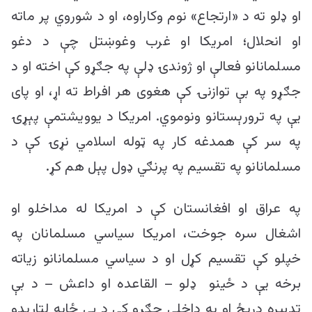
او ډلو ته د «ارتجاع» نوم وکاراوه، او د شوروي پر ماته
او انحلال؛ امریکا او غرب وغوښتل چې د دغو
مسلمانانو فعالې او ژوندۍ ډلې په جګړو کې اخته او د
جګړو په بې توازنۍ کې هغوی هر افراط ته اړ، او پای
یې په ترورېستانو ونوموي. امریکا د یوویشتمې پېړۍ
په سر کې همدغه کار په ټوله اسلامي نړۍ کې د
مسلمانانو په تقسیم په پرنګي ډول پېل هم کړ.
په عراق او افغانستان کې د امریکا له مداخلو او
اشغال سره جوخت، امریکا سیاسي مسلمانان په
خپلو کې تقسیم کړل او د سیاسي مسلمانانو زیاته
برخه یې د ځینو ډلو – القاعده او داعش – د بې
تدبیره دریځ او په داخلي جګړو کې د بې ځایه لتاړېدو