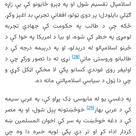
اسلامپال تقسیم شول او په ډېرو ځایونو کې یې زاړه
ګټلي بایلودل؛ پر دوی ټولو، افغاني تجربې بد اغېز وکړ.
ځکه چې د طالب په حکومت کې جهادي تجربه
لومړی په خطر کې شوه، او بیا د امریکا په خوا کې د
ځینو اسلامپالو له درېدلو، او په درېیمه درجه کې د
[28]
طالبانو وروستۍ ماتې
نړۍ ته دا تصور ورکړ چې د
اولیفر روی غوندې کسانو پکې لا مخکې اټکل کړې و
چې دا ټول د سیاسي اسلامپالنې ماته ده.
په دغسې یو له مایوسۍ ډک پړاو کې، په عربي سیمه
[29]
کې د عربي بهار
خوځښتونه پېل شول، او په مصر
کې د دغه خوځښت په سر کې اخوان المسلمین ښه
کردار اداء کړ او تر دې پکې لویه خبره دا وه چې