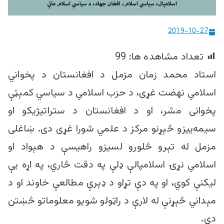
ییزو څېړنو
مرکز
2019-10-27
تعداد مشاهده ها:
99
استاد محمد زمان مزمل د افغانستان د پخواني
اسلامي نهضت غړی، د حزب اسلامي د سیاسي کمېټې
پخوانی مشر، او د افغانستان د ستراتيژيکو او
سیمه‌ییزو څېړنو مرکز د علمي شورا غړی دی. ښاغلی
مزمل له تېرو څلورو لسیزو راهیسې د هېواد او
اسلامي نړۍ اسلامپالې ډلې په دقت څاري، په اړه یې
لیکنې کوي، او په دې تړاو د ډېرې مطالعې خاوند او د
مېداني څېړنې له لارې د راټولو شویو معلوماتو څښتن
دی.