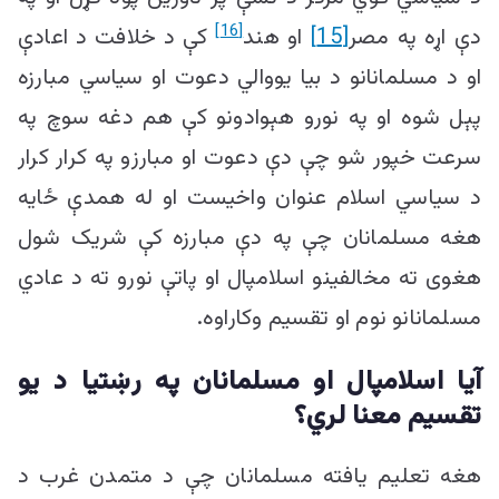
[16]
دې اړه په مصر
[15]
او هند
کې د خلافت د اعادې
او د مسلمانانو د بیا یووالي دعوت او سیاسي مبارزه
پېل شوه او په نورو هېوادونو کې هم دغه سوچ په
سرعت خپور شو چې دې دعوت او مبارزو په کرار کرار
د سیاسي اسلام عنوان واخیست او له همدې ځایه
هغه مسلمانان چې په دې مبارزه کې شریک شول
هغوی ته مخالفینو اسلامپال او پاتې نورو ته د عادي
مسلمانانو نوم او تقسیم وکاراوه.
آیا اسلامپال
او مسلمانان په رښتیا د یو
تقسیم معنا لر
ي؟
هغه تعلیم یافته مسلمانان چې د متمدن غرب د