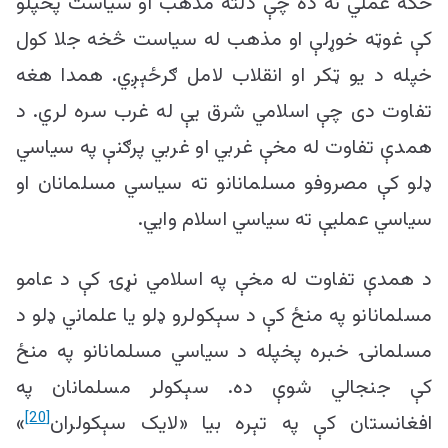
ځکه عملي نه ده چې دلته مذهب او سیاست پخپلو
کې غوټه خوړلې او مذهب له سیاست څخه جلا کول
خپله د یو ټکر او انقلاب لامل ګرځېږي. همدا هغه
تفاوت دی چې اسلامي شرق یې له غرب سره لري. د
همدې تفاوت له مخې غربي او غربي پرګنې په سیاسي
ډلو کې مصروفو مسلمانانو ته سیاسي مسلمانان او
سیاسي عمليې ته سیاسي اسلام وایي.
د همدې تفاوت له مخې په اسلامي نړۍ کې د عامو
مسلمانانو په منځ کې د سېکولرو ډلو یا علماني ډلو د
مسلمانۍ خبره پخپله د سیاسي مسلمانانو په منځ
کې جنجالي شوې ده. سېکولر مسلمانان په
[20]
افغانستان کې په تېره بیا «لایک سېکولران
»