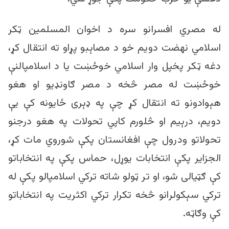
له مصري افسرانو سره د اخوان المسلمین ټکر
اسلامي نهضت دویم خو د مصاېبو پړاو ته انتقال کړ،
دغه ټکر پخپل وار اسلامي خوځښت یا د اسلامپالنې
خوځښت له مصر څخه د مصر ګاونډیو او هغو
هېوادونو ته انتقال کړ چې په ډېری ځایونه کې یې
دویم، درېیم او څلورم کاپي تحولات په هغو درجنو
تحولاتو ودرول چې افغانستان پکې شوروي مات کړ،
الجزایر پکې انتخابات یوړل، حماس پکې په انتخاباتو
کې ګټيالی شو، او تر ټولو شاته ترکي اسلامپالو پکې له
ترکي سېکولرانو څخه تکرار ترکي اکثریت په انتخاباتو
کې وګاټه.