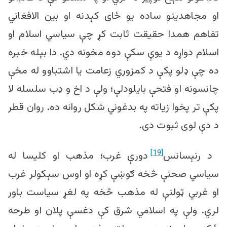
او مجاهدینو ساده یو ځای کېدنه او بین الافغاني
تفاهم همدا حقیقت ثابت کړ چې سیاسي اسلام او
اسلام دواړه د یوې سکې دوه مخونه دي. دا بېله خبره
ده چې ډلو پکې د کمزوري زعامت یا اشتباوو له مخې
چانسونه او فتحې بایلودلې؛ ولې د اخ و ډب سلسله لا
پکې تر پخوا زیاته په بدغوني شکل روانه ده. روان قطر
د دې لوی ثبوت دی.
[19]
د رنېسانس
دورې غرب؛ مذهب او کلیسا له
سیاسي صحنې څخه ګوښې کړه او اوس سېکولر غرب
او غربي ټولنې له مذهب څخه په لغړ سیاست باور
لري. ولې په اسلامي شرق کې دغسې پلان او طرحه