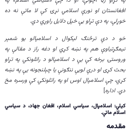
په تړاو رڼا اچولې، او دا چې «سیاسي اسلام» په
افغانستان او نورې اسلامي نړۍ کې لا ماتې نه ده
خوړلې، په دې تړاو یې خپل دلایل راوړي دي.
خو د دې ترڅنګ لیکوال د اسلامپالو یو شمېر
نیمګړتیاوې هم په نښه کړي او دغه راز د مقالې په
وروستۍ برخه کې یې د اسلامپالو د راتلونکي په تړاو
بحث کړی او درې لویې ننګونې یا چېلنجونه یې په نښه
کړي، چې اسلامپال اوس او په راتلونکي کې ورسره مخ
دي. اداره
]
کیلي: اسلامپال، سیاسي اسلام، افغان جهاد، د سیاسي
اسلام ماتې.
مقدمه