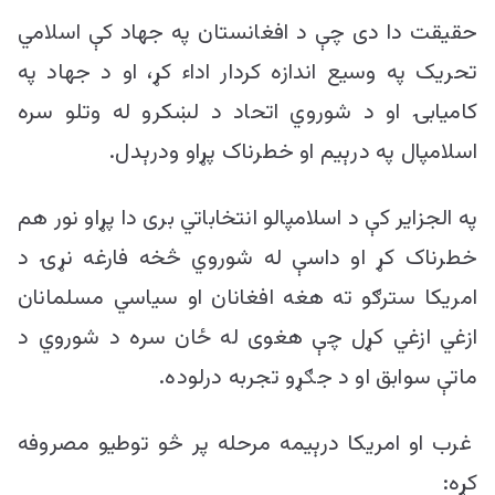
حقیقت دا دی چې د افغانستان په جهاد کې اسلامي
تحریک په وسیع اندازه کردار اداء کړ، او د جهاد په
کامیابۍ او د شوروي اتحاد د لښکرو له وتلو سره
اسلامپال په درېیم او خطرناک پړاو ودرېدل.
په الجزایر کې د اسلامپالو انتخاباتي بری دا پړاو نور هم
خطرناک کړ او داسې له شوروي څخه فارغه نړۍ د
امریکا سترګو ته هغه افغانان او سیاسي مسلمانان
ازغي ازغي کړل چې هغوی له ځان سره د شوروي د
ماتې سوابق او د جګړو تجربه درلوده.
غرب او امریکا درېیمه مرحله پر څو توطیو مصروفه
کړه: