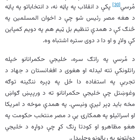
[30]
مُرسي
پکې د انقلاب په پاڼه نه، د انتخاباتو په پاڼه
د هغه مصر رئیس شو چې د اخوان المسلمین په
څنګ کې د همدې تنظیم بل ټیم هم په دویم کمپاین
کې ولاړ و او دا د دوی ستره اشتباه وه.
د مُرسي په راتګ سره، خلیجي حکمرانانو خپله
راتلونکې تته لیدله او هغوی د افغانستان د جهاد د
تجربې په استفاده دا ځل په ډېره ننګینه توګه
وغوښتل چې خلیجي حکمرانانو ته د ورپېښ ګواښ
مخه باید ډېر لیرې ونیسي. په همدې موخه د امریکا
او اسرائیلو په همکارۍ یې د مصر منتخب حکومت په
هغو مظاهرو او کودتا ړنګ کړ چې دواړه د خلیجي
دولتونو په ریالونو وچلې
دل.