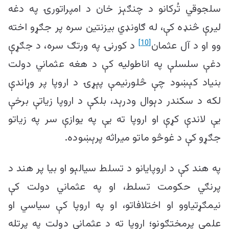
سلجوقي تُرکانو د چنګېز خان د امپراتورۍ په دغه
لیرې څنډه کې، له ګاونډي بیزنتین سره پر جګړو اخته
[10]
وو او د آل عثمان
د کورنۍ په ورتګ سره، د جګړې
دغې سلسلې په اناطولیه کې د هغه عثماني دولت
بنیاد کېښود چې څلورنیمې پېړۍ د اروپا پر وړاندې
لکه د سکندر دېوال ودرېد، بلکې د اروپا زیاتې برخې
یې لاندې کړې او اروپا ته یې په یوازې سر په زیاتو
جګړو کې د غوڅو ماتو میراثه پرېښوده.
په هند کې د اروپایانو د تسلط سیالېو او بیا پر هند د
پرنګي حکومت تسلط، او په عثماني دولت کې
نیمګړتیاوو او اختلافاتو، او په اروپا کې سیاسي او
علمي پرمختګونو؛ اروپا ته د عثماني دولت په پرتله