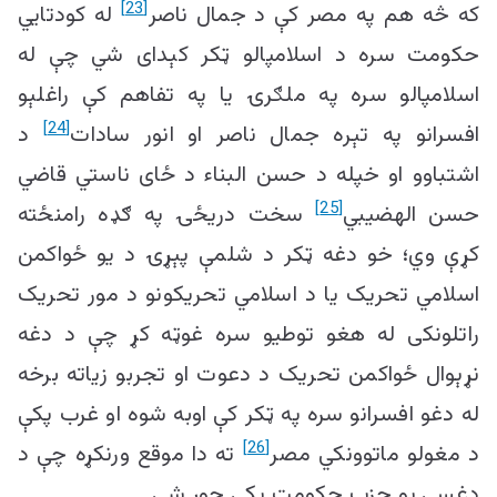
[23]
که څه هم په مصر کې د جمال ناصر
له کودتایي
حکومت سره د اسلامپالو ټکر کېدای شي چې له
اسلامپالو سره په ملګرۍ یا په تفاهم کې راغلېو
[24]
افسرانو په تېره جمال ناصر او انور سادات
د
اشتباوو او خپله د حسن البناء د ځای ناستي قاضي
[25]
حسن الهضیبي
سخت دریځۍ په ګډه رامنځته
کړې وي؛ خو دغه ټکر د شلمې پېړۍ د یو ځواکمن
اسلامي تحریک یا د اسلامي تحریکونو د مور تحریک
راتلونکی له هغو توطیو سره غوټه کړ چې د دغه
نړېوال ځواکمن تحریک د دعوت او تجربو زیاته برخه
له دغو افسرانو سره په ټکر کې اوبه شوه او غرب پکې
[26]
د مغولو ماتوونکي مصر
ته دا موقع ورنکړه چې د
دغسې یو حزب حکومت پکې جوړ شي.