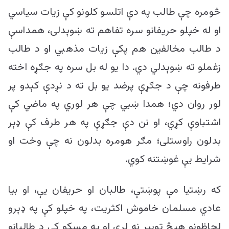
څومره چې طالب په دې اتلسو کلونو کې زیات سیاسي
او له خپلو حریفانو سره تفاهم ته ښوېدلی، همداسې
د طالب مخالفین هم پکې زیات مذهبي او د طالب
زغملو ته ښوېدلي دي. دا یو له بل سره په جګړه اخته
طرفونه چې د جګړې پرضد یو بل ته د نږدې کېدو پر
لور روان دي؛ همدا ښیي چې هر لوري په ماضي کې
اشتباوې کړي، او نن دې جګړې په هر طرف کې ډېر
بدلون راوستلی؛ مګر هومره بدلون نه چې وخت او
شرایط یې غوښتنه کوي.
که رښتیا مې پوښتې، طالبان او حریفان یې، او بیا
عادي مسلمان خاموش اکثریت، په خپلو کې په ډېرو
لحاظونو هېڅ توپیر نه لري او په مسکو کې د طالبانو