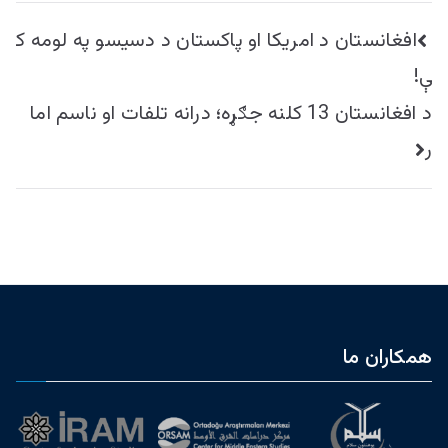
راهبری
افغانستان د امریکا او پاکستان د دسیسو په لومه ک
نوشته
ې!
د افغانستان 13 کلنه جګړه؛ درانه تلفات او ناسم اما
ر
همکاران ما