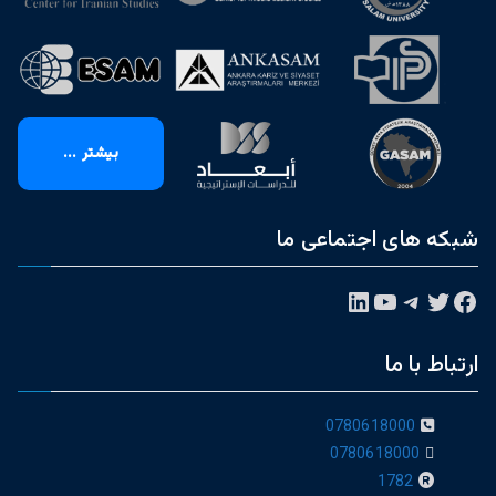
بیشتر ...
شبکه های اجتماعی ما
فیس‌بوک
توییتر
تلگرام
یوتیوب
لینکداین
ارتباط با ما
0780618000
0780618000
1782