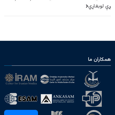
ړې لوبغاړي
همکاران ما