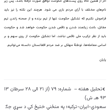
اگر از همین حالا روی پست‌های حکومت توافق صورت گرفته باشد، پس زیر
نام‌های مختلف با آرای مردم بازی می شود. هرچند این نکته را نیز باید
فراموش نکنیم که تشکیل حکومت تنها از تیم برنده و از صحنه راندن تیم
مقابل، باعث زیانمند شدن و ناقص شدن حکومت خواهد شد و حکومت
باید از نظر ترکیب ملی ناقص نباشد، اما تشکیل حکومت از روی سهم و بر
اساس معامله‌ها، توطئۀ مهلکی بر ضد مردم افغانستان دانسته می‌توانیم.
پایان
راهبری
تحلیل هفته – شماره: ۷۹ (از ۲۱ الی ۲۸ سرطان ۱۳
نوشته
۹۳ هـ ش)
سعودي-ایران-ترکیه؛ په منځني ختیځ کې د سړې جګ