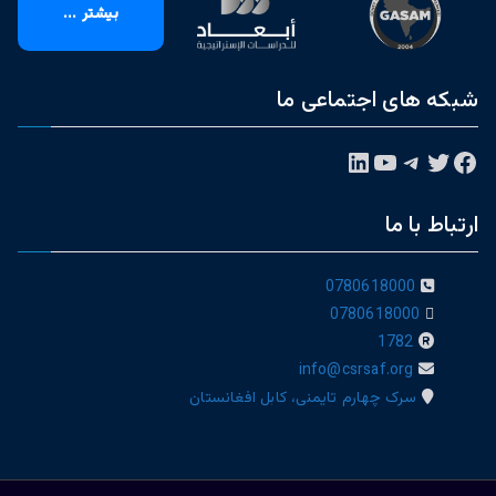
بیشتر ...
شبکه های اجتماعی ما
فیس‌بوک
توییتر
تلگرام
یوتیوب
لینکداین
ارتباط با ما
0780618000
0780618000
1782
info@csrsaf.org
سرک چهارم تایمنی، کابل افغانستان