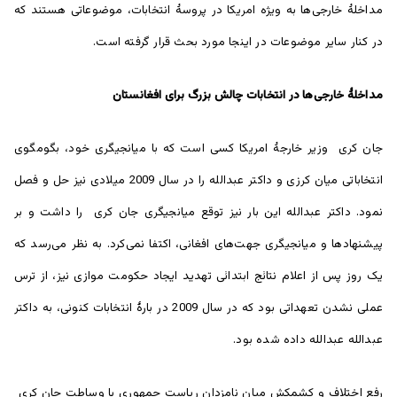
مداخلۀ خارجی‌ها به ویژه امریکا در پروسۀ انتخابات، موضوعاتی هستند که
در کنار سایر موضوعات در اینجا مورد بحث قرار گرفته است.
مداخلۀ خارجی‌ها در انتخابات چالش بزرگ برای افغانستان
جان کری وزیر خارجۀ امریکا کسی است که با میانجیگری خود، بگومگوی
انتخاباتی میان کرزی و داکتر عبدالله را در سال 2009 میلادی نیز حل و فصل
نمود. داکتر عبدالله این بار نیز توقع میانجیگری جان کری را داشت و بر
پیشنهادها و میانجیگری جهت‌های افغانی، اکتفا نمی‌کرد. به نظر می‌رسد که
یک روز پس از اعلام نتائج ابتدائی تهدید ایجاد حکومت موازی نیز، از ترس
عملی نشدن تعهداتی بود که در سال 2009 در بارۀ انتخابات کنونی، به داکتر
عبدالله عبدالله داده شده بود.
رفع اختلاف و کشمکش میان نامزدان ریاست جمهوری با وساطت جان کری