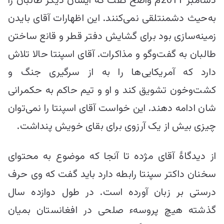
دسامبر 2011م واضح گفت که ایشان دیگر طالبان را
به‌حیث دشمنتلقی نمی‌کنند. این اظهارات آقای بایدن
زمینه‌‌سازی بود برای گشایش دفتر قطر و قانع ساختن
طالبان به گفت‌وگو و مذاکرات. آقای اسپنتا حالا تلاش
دارد که آمریکایی‌ها را به از سرگیری جنگ و
کشت‌وخون تشویق کند و او و تیم حاکم به حکمرانی
شان ادامه دهند. این خواست آقای اسپنتا را نمی‌توان
چیزی بیش از یک آرزوی برای بقای خویش پنداشت.
از دیدگاۀ آقای مژده تا آنجا که موضوع به محتوای
سخنان داکتر سپنتا رابطه دارد باید گفت که وی حرف
درستی بر زبان آورده است. در طول دوازده سال
گذشته هیچ پروسهء صلحی در افغانستان بمیان