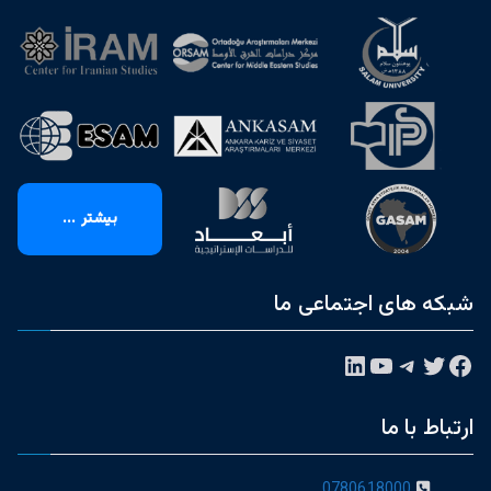
بیشتر ...
شبکه های اجتماعی ما
فیس‌بوک
توییتر
تلگرام
یوتیوب
لینکداین
ارتباط با ما
0780618000