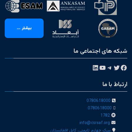
بیشتر ...
شبکه های اجتماعی ما
فیس‌بوک
توییتر
تلگرام
یوتیوب
لینکداین
ارتباط با ما
0780618000
0780618000
1782
info@csrsaf.org
سرک چهارم تایمنی، کابل افغانستان